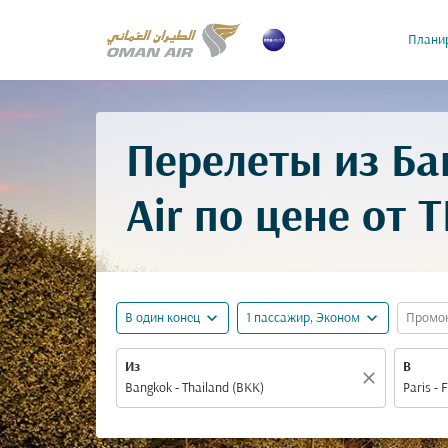
Планир
Перелеты из Ба
Air по цене от
T
expand_more
expand_more
В один конец
1 пассажир, Эконом
Промо
Из
В
close