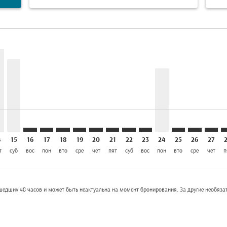
3,171
disclaimer. Найти предложения
т THB 26,141
6: От THB 37,836
iew-offers-disclaimer. Найти предложения
mp-view-offers-disclaimer. Найти предложения
G, 13/08/2026: От THB 43,261
K–CDG, 14/08/2026: От THB 43,261
BKK–CDG, 15/08/2026: От THB 37,841
BKK–CDG: cmp-view-offers-disclaimer. Найти предл
BKK–CDG: cmp-view-offers-disclaimer. Найти п
BKK–CDG: cmp-view-offers-disclaimer. Най
BKK–CDG: cmp-view-offers-disclaimer.
BKK–CDG: cmp-view-offers-disclai
BKK–CDG: cmp-view-offers-dis
BKK–CDG: cmp-view-offers
BKK–CDG: cmp-view-off
BKK–CDG, 24/08/20
BKK–CDG: cmp-
BKK–CDG: 
BKK–C
B
el THB 12.0K
4
15
16
17
18
19
20
21
22
23
24
25
26
27
т
суб
вос
пон
вто
сре
чет
пят
суб
вос
пон
вто
сре
чет
п
едших 48 часов и может быть неактуальна на момент бронирования. За другие необязат