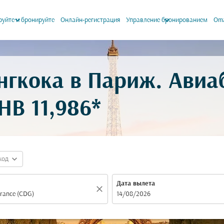
keyboard_arrow_down
keyboard_arrow_down
уйте и бронируйте
Онлайн-регистрация
Управление бронированием
Oma
нгкока в Париж. Ави
HB 11,986*
expand_more
код
Дата вылета
close
fc-booking-departure-date-aria-label
14/08/2026