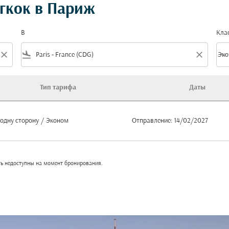
гкок в Париж
В
Кла
close
flight_land
close
keyboard_arrow_down
Эко
Клас
Тип тарифа
Даты
 одну сторону
/
Эконом
Отправление: 14/02/2027
ть недоступны на момент бронирования.