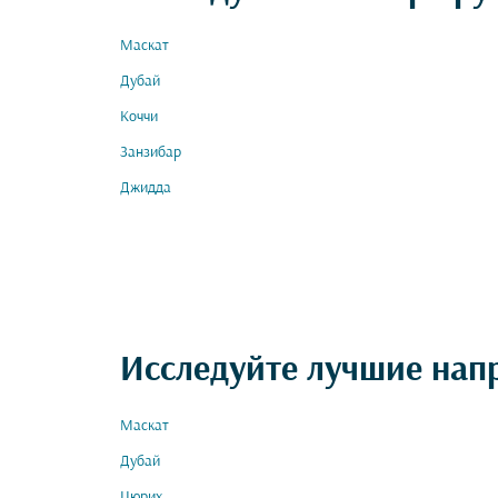
Маскат
Дубай
Коччи
Занзибар
Джидда
Исследуйте лучшие нап
Маскат
Дубай
Цюрих