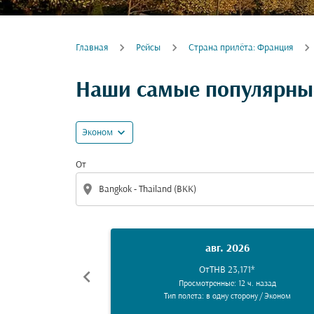
Главная
Рейсы
Cтрана прилёта: Франция
Наши самые популярные
expand_more
Эконом
От
location_on
авг. 2026
От
THB 23,171
*
chevron_left
Просмотренные: 12 ч. назад
Тип полета: в одну сторону
/
Эконом