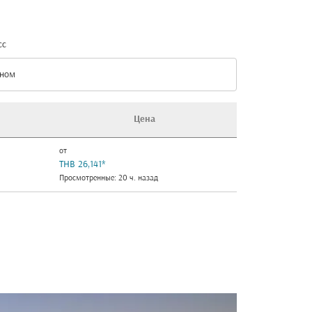
сс
ном
с option Эконом Selected
Цена
от
THB 26,141
*
Просмотренные: 20 ч. назад