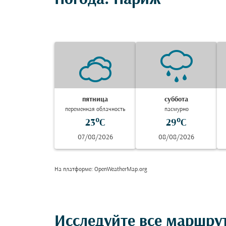
Погода: Париж
пятница
суббота
переменная облачность
пасмурно
23°C
29°C
07/08/2026
08/08/2026
На платформе
: OpenWeatherMap.org
Исследуйте все маршру