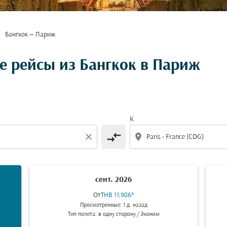
Бангкок — Париж
 рейсы из Бангкок в Париж
К
compare_arrows
close
location_on
сент. 2026
От
THB 11,986
*
Просмотренные: 1 д. назад
Тип полета: в одну сторону
/
Эконом