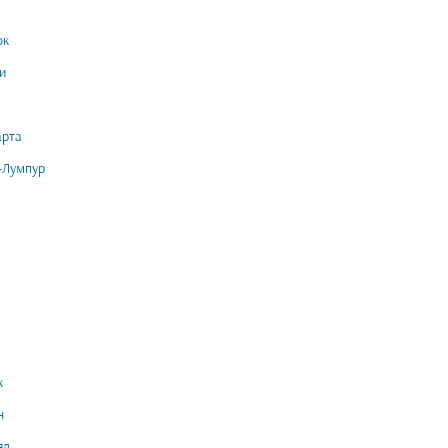
ок
и
арта
-Лумпур
ж
н
яд