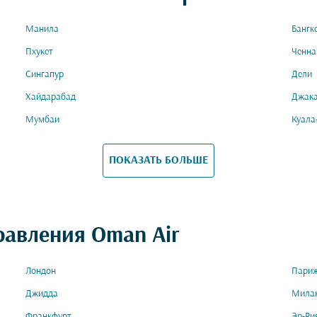
Манила
Бангк
Пхукет
Ченна
Сингапур
Дели
Хайдарабад
Джак
Мумбаи
Куала
ПОКАЗАТЬ БОЛЬШЕ
равления Oman Air
Лондон
Пари
Джидда
Мила
Франкфурт
Эр-Ри