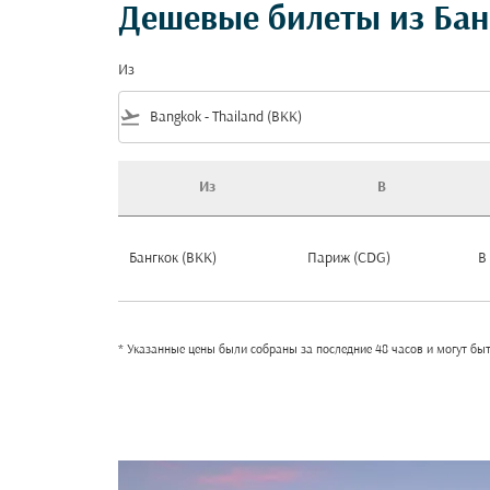
Дешевые билеты из Бан
Из
flight_takeoff
Из
В
Дешевые билеты из Бангкок в Париж
Бангкок (BKK)
Париж (CDG)
В
* Указанные цены были собраны за последние 48 часов и могут бы