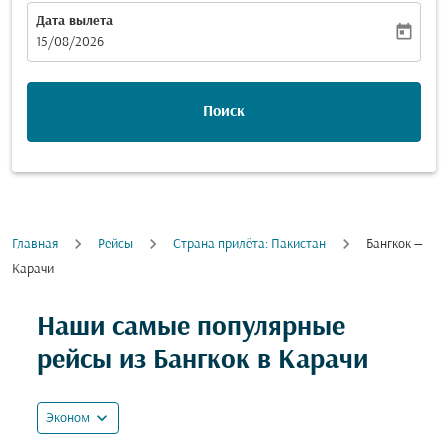
Дата вылета
today
fc-booking-departure-date-aria-label
15/08/2026
Поиск
Главная
Рейсы
Cтрана прилёта: Пакистан
Бангкок —
Карачи
Попробуйте обновить свой маршрут (отправление и
Наши самые популярные
рейсы из Бангкок в Карачи
expand_more
Эконом