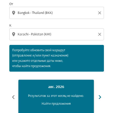
От
location_on
close
К
location_on
close
Попробуйте обновить свой маршрут
(отправление и/или пункт назначения)
или укажите отдельные даты ниже,
чтобы найти предложения.
авг. 2026
chevron_left
chevron_right
Результатов за этот месяц не найдено.
Рез
Найти предложения