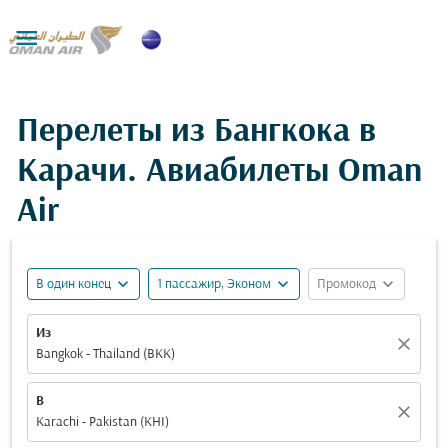

Перелеты из Бангкока в
Карачи. Авиабилеты Oman
Air
expand_more
expand_more
expand_more
В один конец
1 пассажир, Эконом
Промокод
Из
close
Bangkok - Thailand (BKK)
В
close
Karachi - Pakistan (KHI)