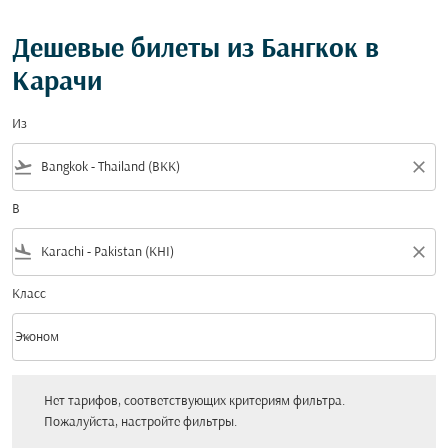
Дешевые билеты из Бангкок в
Карачи
Из
flight_takeoff
close
В
flight_land
close
Класс
keyboard_arrow_down
Эконом
Класс option Эконом Selected
Нет тарифов, соответствующих критериям фильтра. Пожалуйста, настройт
Нет тарифов, соответствующих критериям фильтра.
Пожалуйста, настройте фильтры.