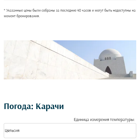
* Указанные цены были собраны за последние 48 часов и могут быть недоступны на
момент бронирования.
Погода: Карачи
Единица измерения температуры
:
Weather unit option Цельсия Selected
keyboard_arrow_down
Цельсия