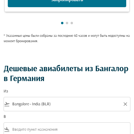
Показаны cmp-pagination-show
Показаны cmp-pagination-sh
Показаны cmp-pagination-
* Указанные цены были собраны за последние 48 часов и могут быть недоступны на
момент бронирования.
Дешевые авиабилеты из Бангалор
в Германия
Из
flight_takeoff
close
В
flight_land