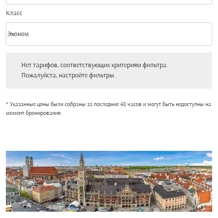
Класс
keyboard_arrow_down
Эконом
Класс option Эконом Selected
Нет тарифов, соответствующих критериям фильтра. Пожалуйста, настройт
Нет тарифов, соответствующих критериям фильтра.
Пожалуйста, настройте фильтры.
* Указанные цены были собраны за последние 48 часов и могут быть недоступны на
момент бронирования.