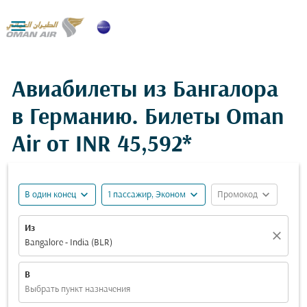

Авиабилеты из Бангалора
в Германию. Билеты Oman
Air от
INR 45,592*
expand_more
expand_more
expand_more
В один конец
1 пассажир, Эконом
Промокод
Из
close
Bangalore - India (BLR)
В
Выбрать пункт назначения