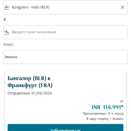
flight_takeoff
close
В
flight_land
Класс
keyboard_arrow_down
Эконом
Класс option Эконом Selected
Бангалор (BLR)
к
Франкфурт (FRA)
Отправление: 01/09/2026
от
INR 114,991
*
Просмотренные: 15 ч. назад
В одну сторону
/
Эконом
Забронировать