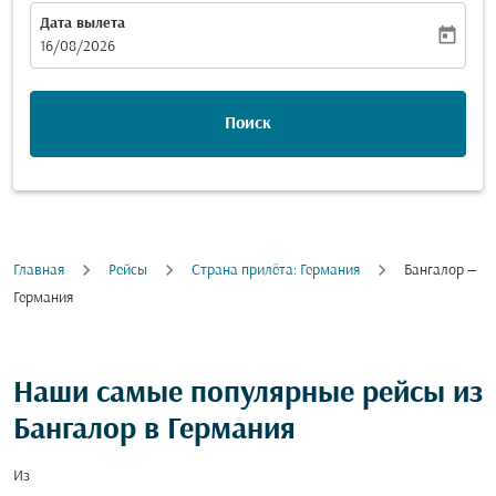
Дата вылета
today
fc-booking-departure-date-aria-label
16/08/2026
Поиск
Главная
Рейсы
Cтрана прилёта: Германия
Бангалор —
Германия
Наши самые популярные рейсы из
Бангалор в Германия
Из