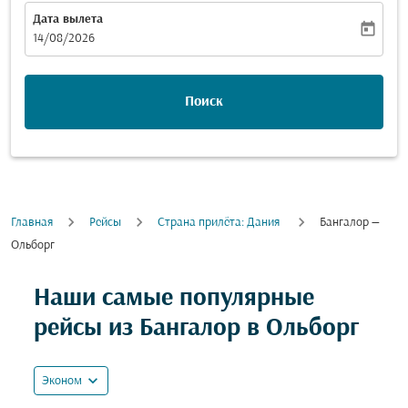
Дата вылета
today
fc-booking-departure-date-aria-label
14/08/2026
Поиск
Главная
Рейсы
Cтрана прилёта: Дания
Бангалор —
Ольборг
Попробуйте обновить свой маршрут (отправление и
Наши самые популярные
рейсы из Бангалор в Ольборг
expand_more
Эконом