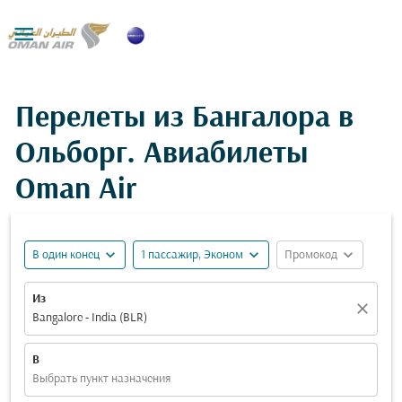

Перелеты из Бангалора в
Ольборг. Авиабилеты
Oman Air
expand_more
expand_more
expand_more
В один конец
1 пассажир, Эконом
Промокод
Из
close
Bangalore - India (BLR)
В
Выбрать пункт назначения