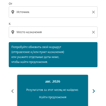
От
location_on
close
К
location_on
close
Попробуйте обновить свой маршрут
(отправление и/или пункт назначения)
или укажите отдельные даты ниже,
чтобы найти предложения.
авг. 2026
chevron_left
chevron_right
Результатов за этот месяц не найдено.
Рез
Найти предложения