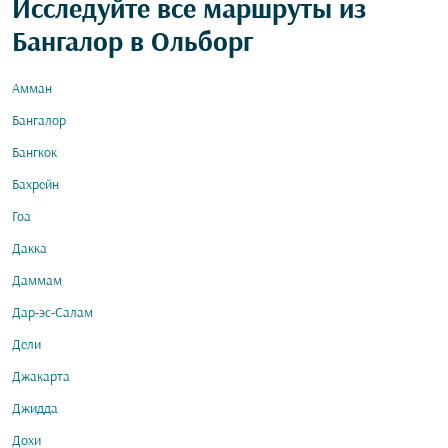
Исследуйте все маршруты из
Бангалор в Ольборг
Амман
Бангалор
Бангкок
Бахрейн
Гоа
Дакка
Даммам
Дар-эс-Салам
Дели
Джакарта
Джидда
Дохи