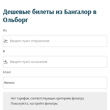
Дешевые билеты из Бангалор в
Ольборг
Из
flight_takeoff
В
flight_land
Класс
keyboard_arrow_down
Эконом
Класс option Эконом Selected
Нет тарифов, соответствующих критериям фильтра. Пожалуйста, настройт
Нет тарифов, соответствующих критериям фильтра.
Пожалуйста, настройте фильтры.