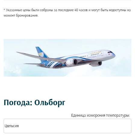
* Указанные цены были собраны за последние 48 часов и могут быть недоступны на
момент бронирования.
Погода: Ольборг
Единица измерения температуры
:
Weather unit option Цельсия Selected
keyboard_arrow_down
Цельсия