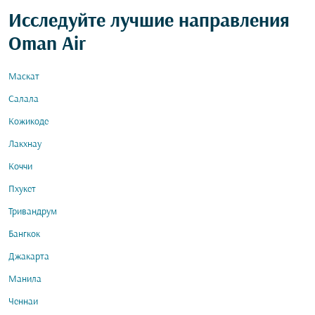
Исследуйте лучшие направления
Oman Air
Маскат
Салала
Кожикоде
Лакхнау
Коччи
Пхукет
Тривандрум
Бангкок
Джакарта
Манила
Ченнаи