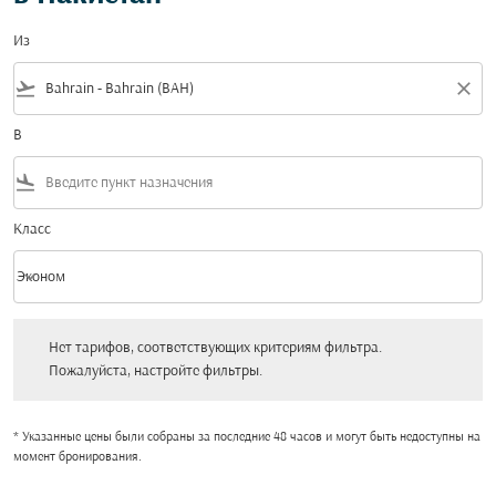
Из
flight_takeoff
close
В
flight_land
Класс
keyboard_arrow_down
Эконом
Класс option Эконом Selected
Нет тарифов, соответствующих критериям фильтра. Пожалуйста, настройт
Нет тарифов, соответствующих критериям фильтра.
Пожалуйста, настройте фильтры.
* Указанные цены были собраны за последние 48 часов и могут быть недоступны на
момент бронирования.