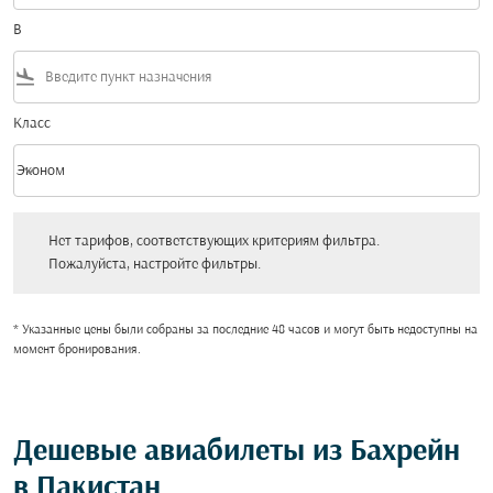
В
flight_land
Класс
keyboard_arrow_down
Эконом
Класс option Эконом Selected
Нет тарифов, соответствующих критериям фильтра. Пожалуйста, настройт
Нет тарифов, соответствующих критериям фильтра.
Пожалуйста, настройте фильтры.
* Указанные цены были собраны за последние 48 часов и могут быть недоступны на
момент бронирования.
Дешевые авиабилеты из Бахрейн
в Пакистан