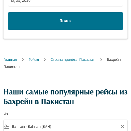
fc-booking-departure-date-aria-label
13/08/2026
Поиск
Главная
Рейсы
Cтрана прилёта: Пакистан
Бахрейн —
Пакистан
Наши самые популярные рейсы из
Бахрейн в Пакистан
Из
flight_takeoff
close