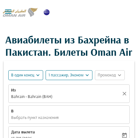

Авиабилеты из Бахрейна в
Пакистан. Билеты Oman Air
expand_more
expand_more
expand_more
В один конец
1 пассажир, Эконом
Промокод
Из
close
Bahrain - Bahrain (BAH)
В
Выбрать пункт назначения
Дата вылета
today