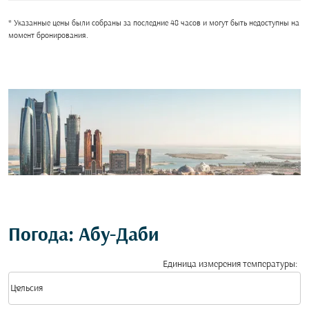
* Указанные цены были собраны за последние 48 часов и могут быть недоступны на
момент бронирования.
Погода: Абу-Даби
Единица измерения температуры
:
Weather unit option Цельсия Selected
keyboard_arrow_down
Цельсия