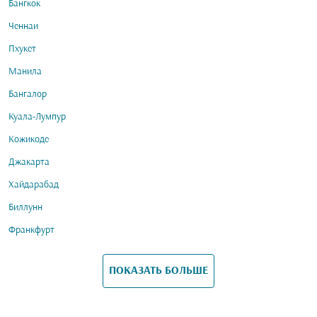
Бангкок
Ченнаи
Пхукет
Манила
Бангалор
Куала-Лумпур
Кожикоде
Джакарта
Хайдарабад
Биллунн
Франкфурт
ПОКАЗАТЬ БОЛЬШЕ