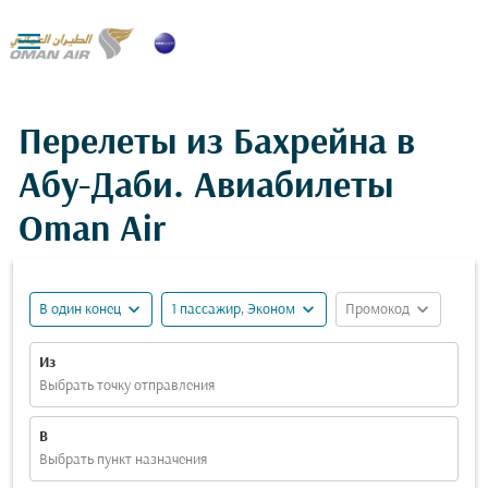

Перелеты из Бахрейна в
Абу-Даби. Авиабилеты
Oman Air
expand_more
expand_more
expand_more
В один конец
1 пассажир, Эконом
Промокод
Из
Выбрать точку отправления
В
Выбрать пункт назначения