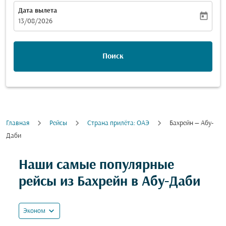
Дата вылета
today
fc-booking-departure-date-aria-label
13/08/2026
Поиск
Главная
Рейсы
Cтрана прилёта: ОАЭ
Бахрейн — Абу-
Даби
Попробуйте обновить свой маршрут (отправление и
Наши самые популярные
рейсы из Бахрейн в Абу-Даби
expand_more
Эконом