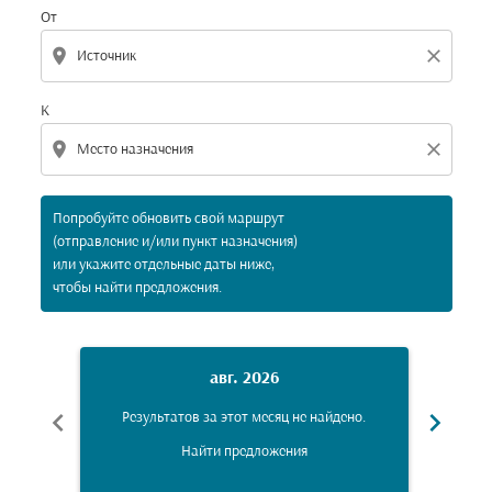
От
location_on
close
К
location_on
close
Попробуйте обновить свой маршрут
(отправление и/или пункт назначения)
или укажите отдельные даты ниже,
чтобы найти предложения.
авг. 2026
chevron_left
chevron_right
Результатов за этот месяц не найдено.
Рез
Найти предложения