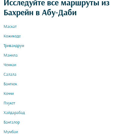
Исследуйте все маршруты из
Бахрейн в Абу-Даби
Маскат
Кожикоде
Тривандрум
Манила
Ченнаи
Салала
Бангкок
Коччи
Пхукет
Хайдарабад
Бангалор
Мумбаи