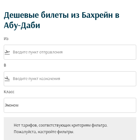
Дешевые билеты из Бахрейн в
Абу-Даби
Из
flight_takeoff
В
flight_land
Класс
keyboard_arrow_down
Эконом
Класс option Эконом Selected
Нет тарифов, соответствующих критериям фильтра. Пожалуйста, настройт
Нет тарифов, соответствующих критериям фильтра.
Пожалуйста, настройте фильтры.