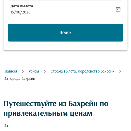
Дата вылета
today
fc-booking-departure-date-aria-label
15/08/2026
Поиск
Главная
Рейсы
Страна вылета: Королевство Бахрейн
Из города Бахрейн
Путешествуйте из Бахрейн по
привлекательным ценам
Из