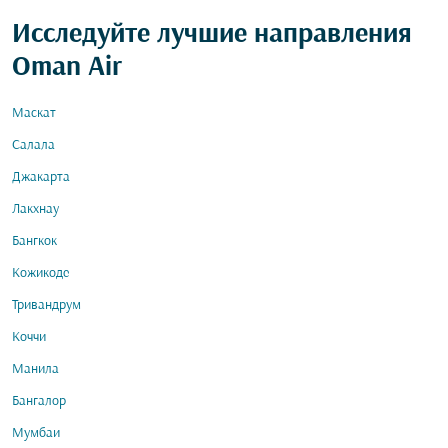
Исследуйте лучшие направления
Oman Air
Маскат
Салала
Джакарта
Лакхнау
Бангкок
Кожикоде
Тривандрум
Коччи
Манила
Бангалор
Мумбаи