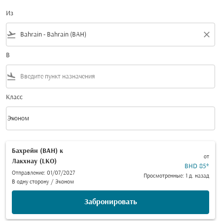
Из
flight_takeoff
close
В
flight_land
Класс
keyboard_arrow_down
Эконом
Класс option Эконом Selected
Бахрейн (BAH)
к
от
Лакхнау (LKO)
BHD 85
*
Отправление: 01/07/2027
Просмотренные: 1 д. назад
В одну сторону
/
Эконом
Забронировать