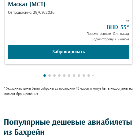
Маскат (MCT)
Отправление: 29/09/2026
от
BHD 55
*
Просмотренные: 18 ч. назад
В одну сторону
/
Эконом
Забронировать
Показаны cmp-pagination-showing-car
Показаны cmp-pagination-showing-c
Показаны cmp-pagination-showing
Показаны cmp-pagination-showi
Показаны cmp-pagination-show
Показаны cmp-pagination-sh
Показаны cmp-pagination-
Показаны cmp-paginatio
Показаны cmp-paginat
Показаны cmp-pagin
Показаны cmp-pag
Показаны cmp-p
Показаны cmp-
Показаны cm
Показаны 
Показан
Показ
Пок
П
* Указанные цены были собраны за последние 48 часов и могут быть недоступны на
момент бронирования.
Популярные дешевые авиабилеты
из Бахрейн