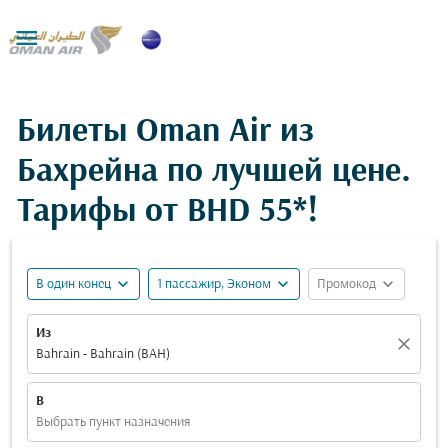

Билеты Oman Air из
Бахрейна по лучшей цене.
Тарифы от
BHD 55*
!
expand_more
expand_more
expand_more
В один конец
1 пассажир, Эконом
Промокод
Из
close
Bahrain - Bahrain (BAH)
В
Выбрать пункт назначения