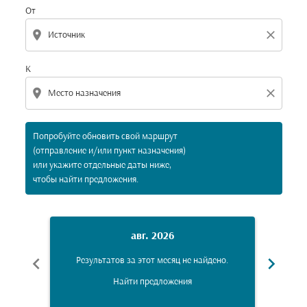
От
location_on
close
К
location_on
close
Попробуйте обновить свой маршрут
(отправление и/или пункт назначения)
или укажите отдельные даты ниже,
чтобы найти предложения.
авг. 2026
chevron_left
chevron_right
Результатов за этот месяц не найдено.
Рез
Найти предложения