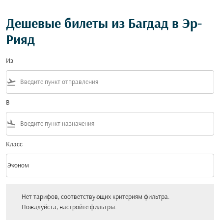
Дешевые билеты из Багдад в Эр-
Рияд
Из
flight_takeoff
В
flight_land
Класс
keyboard_arrow_down
Эконом
Класс option Эконом Selected
Нет тарифов, соответствующих критериям фильтра. Пожалуйста, настройт
Нет тарифов, соответствующих критериям фильтра.
Пожалуйста, настройте фильтры.