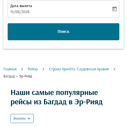
Дата вылета
today
fc-booking-departure-date-aria-label
15/08/2026
Поиск
Главная
Рейсы
Cтрана прилёта: Саудовская Аравия
Багдад — Эр-Рияд
Попробуйте обновить свой маршрут (отправление и
Наши самые популярные
рейсы из Багдад в Эр-Рияд
expand_more
Эконом