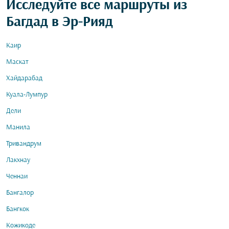
Исследуйте все маршруты из
Багдад в Эр-Рияд
Каир
Маскат
Хайдарабад
Куала-Лумпур
Дели
Манила
Тривандрум
Лакхнау
Ченнаи
Бангалор
Бангкок
Кожикоде