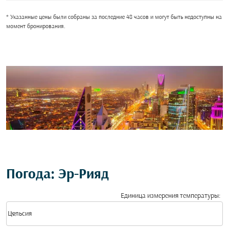
* Указанные цены были собраны за последние 48 часов и могут быть недоступны на
момент бронирования.
Погода: Эр-Рияд
Единица измерения температуры
:
Weather unit option Цельсия Selected
keyboard_arrow_down
Цельсия