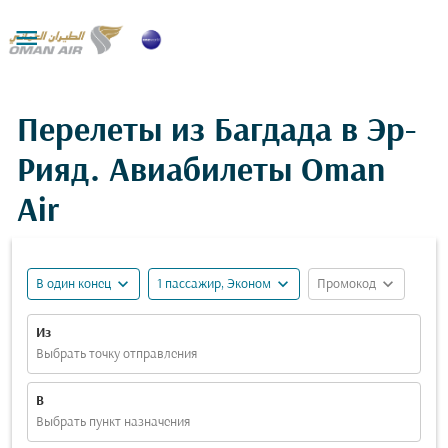

Перелеты из Багдада в Эр-
Рияд. Авиабилеты Oman
Air
expand_more
expand_more
expand_more
В один конец
1 пассажир, Эконом
Промокод
Из
Выбрать точку отправления
В
Выбрать пункт назначения