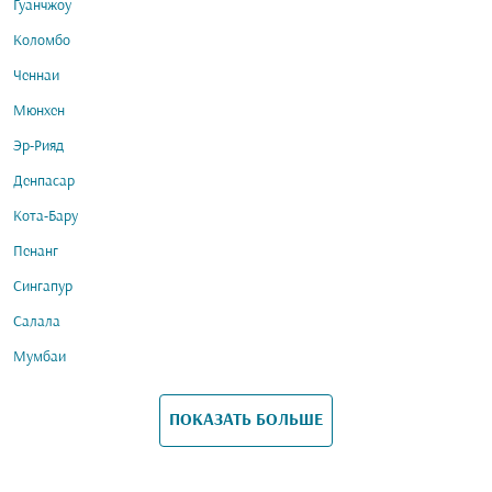
Гуанчжоу
Коломбо
Ченнаи
Мюнхен
Эр-Рияд
Денпасар
Кота-Бару
Пенанг
Сингапур
Салала
Мумбаи
ПОКАЗАТЬ БОЛЬШЕ