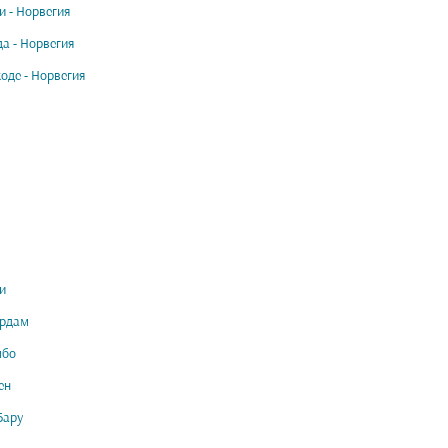
и - Норвегия
а - Норвегия
оде - Норвегия
и
ердам
мбо
ен
Бару