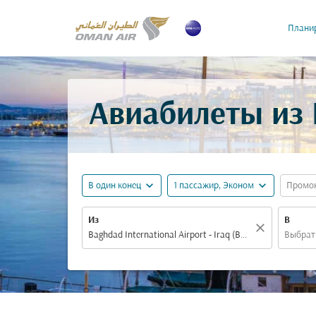
Планир
Авиабилеты из 
expand_more
expand_more
В один конец
1 пассажир, Эконом
Промо
Из
В
close