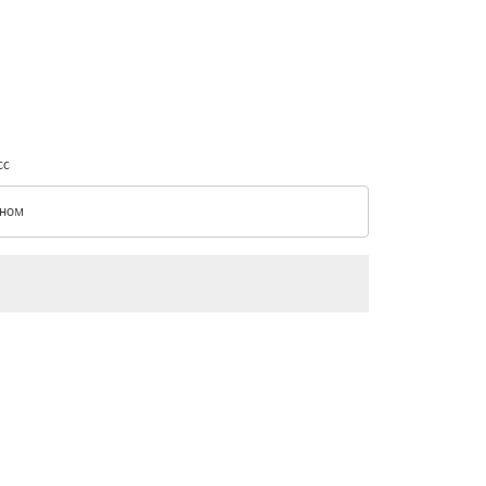
сс
ном
с option Эконом Selected