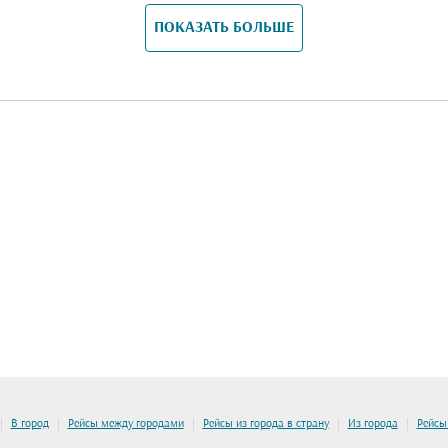
ПОКАЗАТЬ БОЛЬШЕ
|
|
|
|
|
В город
Рейсы между городами
Рейсы из города в страну
Из города
Рейсы