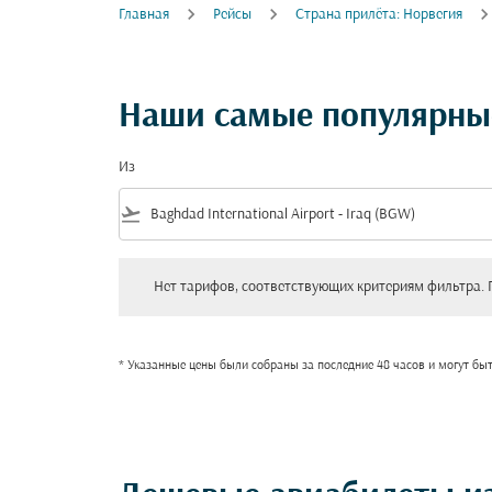
Главная
Рейсы
Cтрана прилёта: Норвегия
Наши самые популярные
Из
flight_takeoff
Нет тарифов, соответствующих критериям фильтра. Пожал
Нет тарифов, соответствующих критериям фильтра. 
* Указанные цены были собраны за последние 48 часов и могут бы