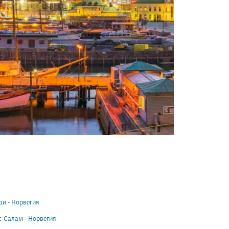
и - Норвегия
с-Салам - Норвегия