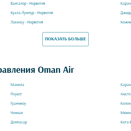
Бангалор - Норвегия
Карач
Куала-Лумпур - Норвегия
Джидд
Лакхнау - Норвегия
Кожик
ПОКАЗАТЬ БОЛЬШЕ
равления Oman Air
Манила
Карач
Пхукет
Амст
Гуанчжоу
Коло
Ченнаи
Мюнх
Денпасар
Кота-