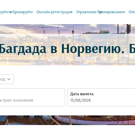
keyboard_arrow_down
keyboard_arrow_down
уйте и бронируйте
Онлайн-регистрация
Управление бронированием
Oma
Багдада в Норвегию. 
expand_more
код
Дата вылета
fc-booking-departure-date-aria-label
15/08/2026