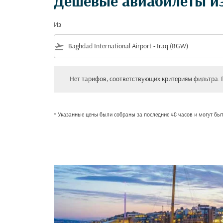
Дешевые авиабилеты из
Из
flight_takeoff
Нет тарифов, соответствующих критериям фильтра. Пожал
Нет тарифов, соответствующих критериям фильтра. 
* Указанные цены были собраны за последние 48 часов и могут бы