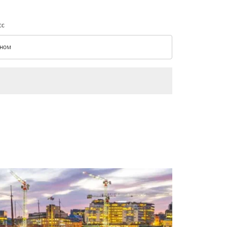
сс
ном
с option Эконом Selected