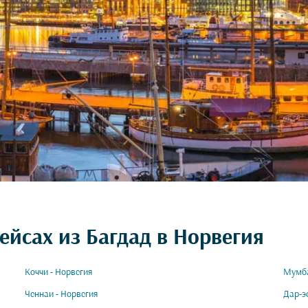
ейсах из Багдад в Норвегия
Коччи - Норвегия
Мумба
Ченнаи - Норвегия
Дар-э