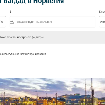
 Багдад в Норвегия
В
Кла
close
flight_land
keyboard_arrow_down
Эко
Клас
уйста, настройте фильтры.
Пожалуйста, настройте фильтры.
ть недоступны на момент бронирования.