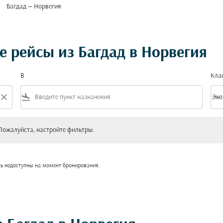
Багдад — Норвегия
 рейсы из Багдад в Норвегия
В
Кла
close
flight_land
keyboard_arrow_down
Эко
Клас
уйста, настройте фильтры.
Пожалуйста, настройте фильтры.
ть недоступны на момент бронирования.