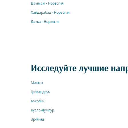
Даммам - Норвегия
Хайдарабад - Норвегия
Дакка - Норвегия
Исследуйте лучшие нап
Маскат
Тривандрум
Бахрейн
Куала-Лумпур
Эр-Рияд