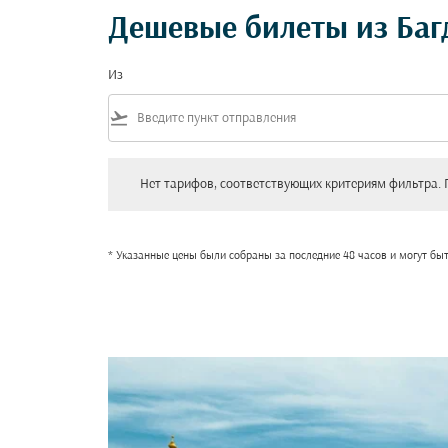
Дешевые билеты из Баг
Из
flight_takeoff
Нет тарифов, соответствующих критериям фильтра. Пожал
Нет тарифов, соответствующих критериям фильтра. 
* Указанные цены были собраны за последние 48 часов и могут бы