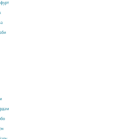
кфурт
ж
ва
аби
и
ердам
мбо
ен
Бару