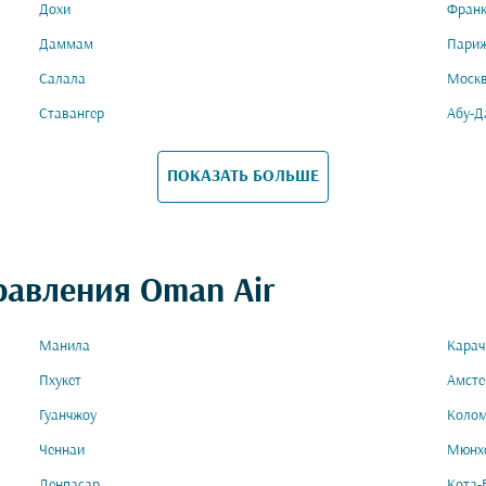
Дохи
Фран
Даммам
Пари
Салала
Моск
Ставангер
Абу-Д
ПОКАЗАТЬ БОЛЬШЕ
равления Oman Air
Манила
Карач
Пхукет
Амст
Гуанчжоу
Коло
Ченнаи
Мюнх
Денпасар
Кота-