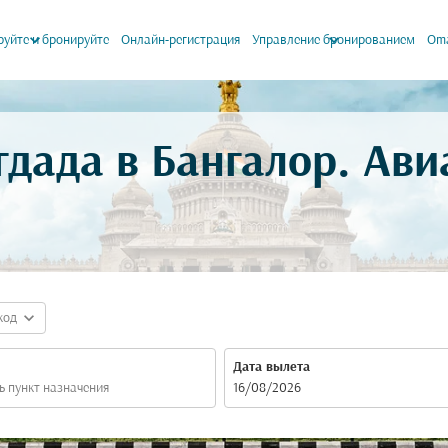
keyboard_arrow_down
keyboard_arrow_down
уйте и бронируйте
Онлайн-регистрация
Управление бронированием
Oma
гдада в Бангалор. Ав
expand_more
код
Дата вылета
fc-booking-departure-date-aria-label
16/08/2026