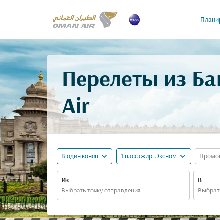
Планир
Перелеты из Ба
Air
expand_more
expand_more
В один конец
1 пассажир, Эконом
Промо
Из
В