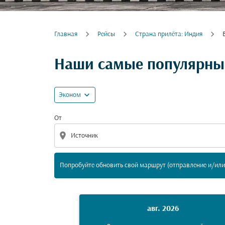
Главная
Рейсы
Cтрана прилёта: Индия
Попробуйте обновить свой маршрут (отпра
Наши самые популярные
expand_more
Эконом
От
location_on
Попробуйте обновить свой маршрут (отправление и/или 
авг. 2026