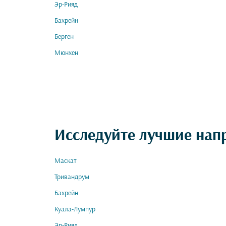
Эр-Рияд
Бахрейн
Берген
Мюнхен
Исследуйте лучшие нап
Маскат
Тривандрум
Бахрейн
Куала-Лумпур
Эр-Рияд