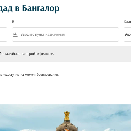
дад в Бангалор
В
Кла
flight_land
keyboard_arrow_down
Эко
Клас
уйста, настройте фильтры.
Пожалуйста, настройте фильтры.
ть недоступны на момент бронирования.