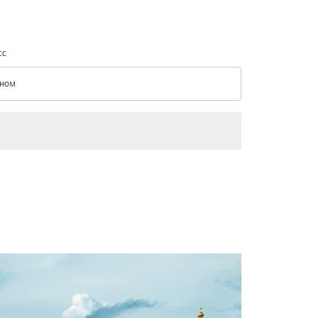
сс
ном
с option Эконом Selected