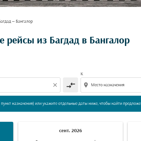
Багдад — Бангалор
вление и/или пункт назначения) или укажите отдельны
 рейсы из Багдад в Бангалор
К
compare_arrows
close
location_on
пункт назначения) или укажите отдельные даты ниже, чтобы найти предложе
сент. 2026