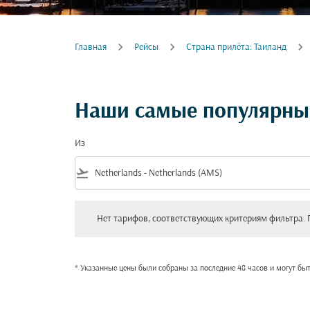
Главная
Рейсы
Cтрана прилёта: Таиланд
Наши самые популярные
Из
flight_takeoff
Нет тарифов, соответствующих критериям фильтра. Пожал
Нет тарифов, соответствующих критериям фильтра. 
* Указанные цены были собраны за последние 48 часов и могут бы