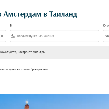
 Амстердам в Таиланд
В
Кла
close
flight_land
keyboard_arrow_down
Эко
Клас
уйста, настройте фильтры.
Пожалуйста, настройте фильтры.
ть недоступны на момент бронирования.