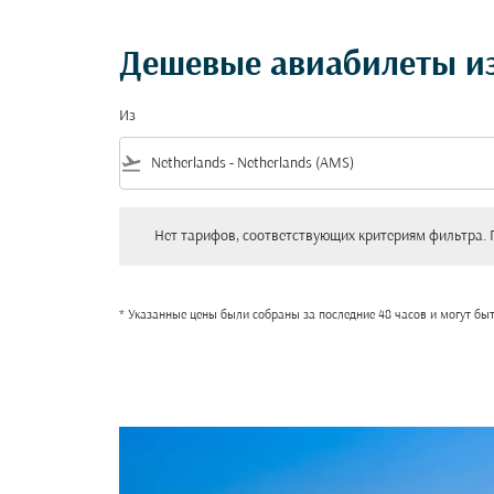
Дешевые авиабилеты из
Из
flight_takeoff
Нет тарифов, соответствующих критериям фильтра. Пожал
Нет тарифов, соответствующих критериям фильтра. 
* Указанные цены были собраны за последние 48 часов и могут бы