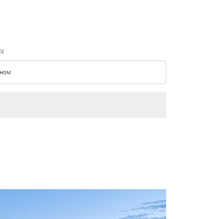
сс
ном
с option Эконом Selected