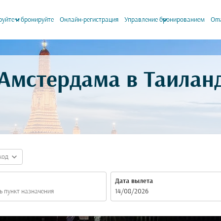
keyboard_arrow_down
keyboard_arrow_down
уйте и бронируйте
Онлайн-регистрация
Управление бронированием
Oma
 Амстердама в Таилан
expand_more
код
Дата вылета
fc-booking-departure-date-aria-label
14/08/2026