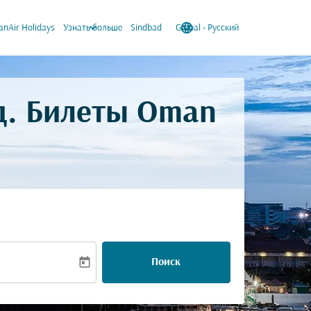
keyboard_arrow_down
language
keyboard_arrow_down
nAir Holidays
Узнать больше
Sindbad
Global
-
Русский
д. Билеты Oman
today
Поиск