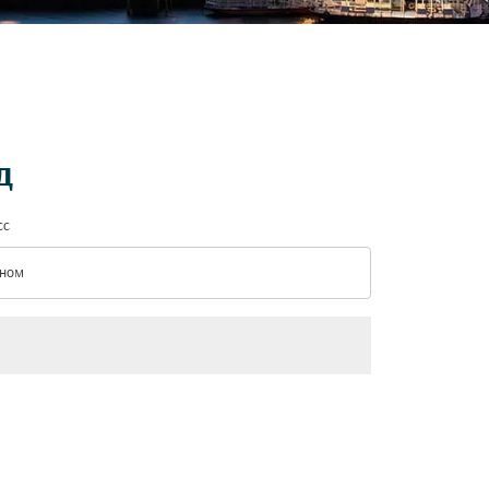
д
сс
ном
с option Эконом Selected