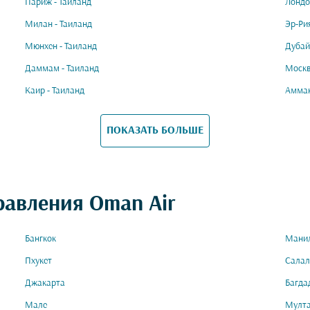
Париж - Таиланд
Лондо
Милан - Таиланд
Эр-Ри
Мюнхен - Таиланд
Дубай
Даммам - Таиланд
Москв
Каир - Таиланд
Амман
ПОКАЗАТЬ БОЛЬШЕ
равления Oman Air
Бангкок
Мани
Пхукет
Салал
Джакарта
Багда
Мале
Мулт