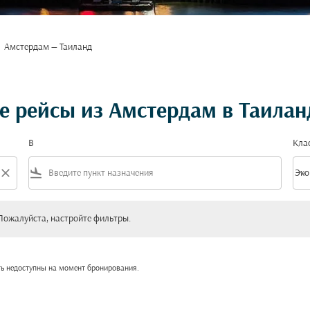
Амстердам — Таиланд
 рейсы из Амстердам в Таилан
В
Кла
close
flight_land
keyboard_arrow_down
Эко
Клас
уйста, настройте фильтры.
Пожалуйста, настройте фильтры.
ть недоступны на момент бронирования.