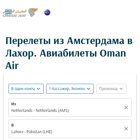

Перелеты из Амстердама в
Лахор. Авиабилеты Oman
Air
expand_more
expand_more
expand_more
В один конец
1 пассажир, Эконом
Промокод
Из
close
Netherlands - Netherlands (AMS)
В
close
Lahore - Pakistan (LHE)