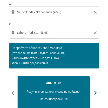
От
location_on
close
К
location_on
close
Попробуйте обновить свой маршрут
(отправление и/или пункт назначения)
или укажите отдельные даты ниже,
чтобы найти предложения.
авг. 2026
chevron_left
chevron_right
Результатов за этот месяц не найдено.
Рез
Найти предложения