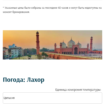
* Указанные цены были собраны за последние 48 часов и могут быть недоступны на
момент бронирования.
Погода: Лахор
Единица измерения температуры
:
Weather unit option Цельсия Selected
keyboard_arrow_down
Цельсия