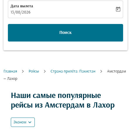
Дата вылета
today
fc-booking-departure-date-aria-label
13/08/2026
Поиск
Главная
Рейсы
Cтрана прилёта: Пакистан
Амстердам
— Лахор
Попробуйте обновить свой маршрут (отправление и
Наши самые популярные
рейсы из Амстердам в Лахор
expand_more
Эконом