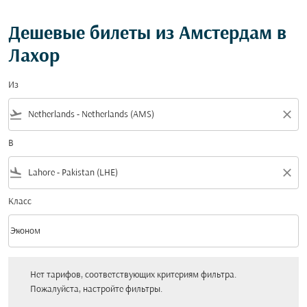
Дешевые билеты из Амстердам в
Лахор
Из
flight_takeoff
close
В
flight_land
close
Класс
keyboard_arrow_down
Эконом
Класс option Эконом Selected
Нет тарифов, соответствующих критериям фильтра. Пожалуйста, настройт
Нет тарифов, соответствующих критериям фильтра.
Пожалуйста, настройте фильтры.