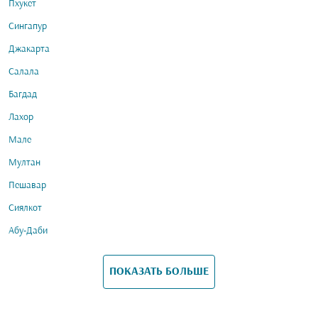
Пхукет
Сингапур
Джакарта
Салала
Багдад
Лахор
Мале
Мултан
Пешавар
Сиялкот
Абу-Даби
ПОКАЗАТЬ БОЛЬШЕ