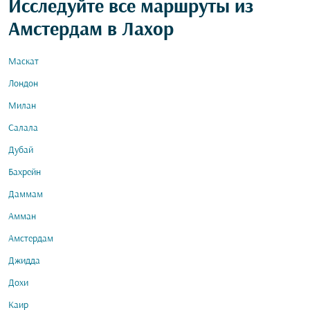
Исследуйте все маршруты из
Амстердам в Лахор
Маскат
Лондон
Милан
Салала
Дубай
Бахрейн
Даммам
Амман
Амстердам
Джидда
Дохи
Каир