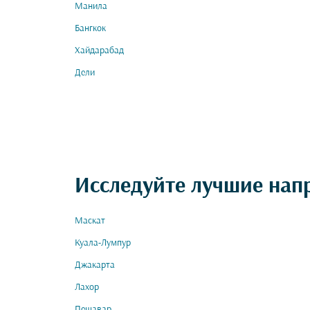
Манила
Бангкок
Хайдарабад
Дели
Исследуйте лучшие нап
Маскат
Куала-Лумпур
Джакарта
Лахор
Пешавар