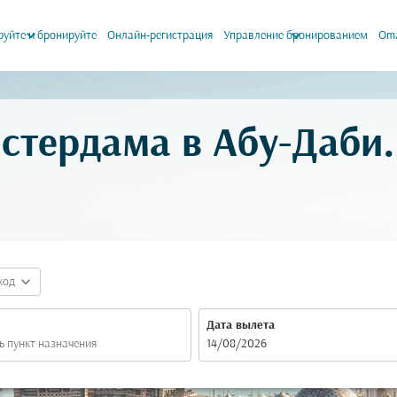
keyboard_arrow_down
keyboard_arrow_down
уйте и бронируйте
Онлайн-регистрация
Управление бронированием
Oma
стердама в Абу-Даби
expand_more
код
Дата вылета
fc-booking-departure-date-aria-label
14/08/2026