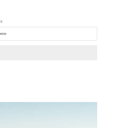
сс
ном
с option Эконом Selected