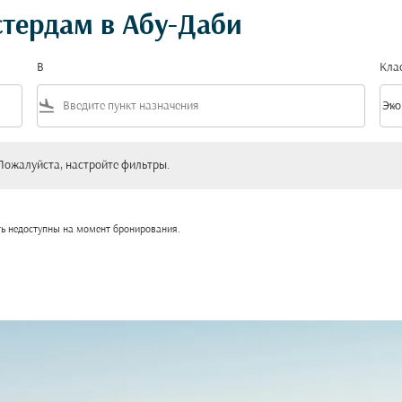
тердам в Абу-Даби
В
Кла
flight_land
keyboard_arrow_down
Эко
Клас
уйста, настройте фильтры.
Пожалуйста, настройте фильтры.
ть недоступны на момент бронирования.