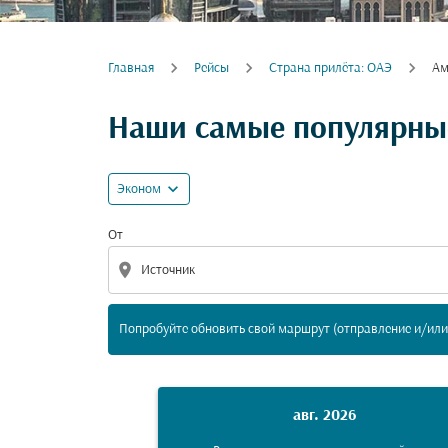
Главная
Рейсы
Cтрана прилёта: ОАЭ
Ам
Попробуйте обновить свой маршрут (отпра
Наши самые популярные
expand_more
Эконом
От
location_on
Попробуйте обновить свой маршрут (отправление и/или 
авг. 2026