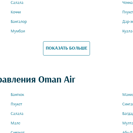
Салала
Ченна
Коччи
Пхуке
Бангалор
Дар-э
Мумбаи
Куала
ПОКАЗАТЬ БОЛЬШЕ
равления Oman Air
Бангкок
Мани
Пхукет
Синга
Салала
Багда
Мале
Мулт
Сиялкот
Абу-Д