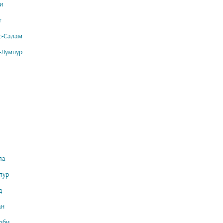
и
т
с-Салам
-Лумпур
ла
пур
д
ан
аби