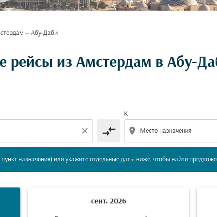
стердам — Абу-Даби
вление и/или пункт назначения) или укажите отдельны
 рейсы из Амстердам в Абу-Да
К
compare_arrows
close
location_on
пункт назначения) или укажите отдельные даты ниже, чтобы найти предложе
сент. 2026