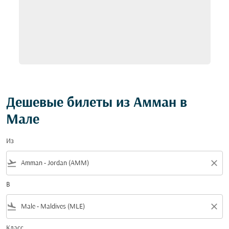
Дешевые билеты из Амман в
Мале
Из
flight_takeoff
close
В
flight_land
close
Класс