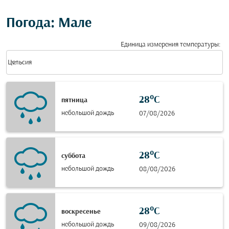
Погода: Мале
Единица измерения температуры
:
Weather unit option Цельсия Selected
keyboard_arrow_down
Цельсия
28°C
пятница
небольшой дождь
07/08/2026
28°C
суббота
небольшой дождь
08/08/2026
28°C
воскресенье
небольшой дождь
09/08/2026