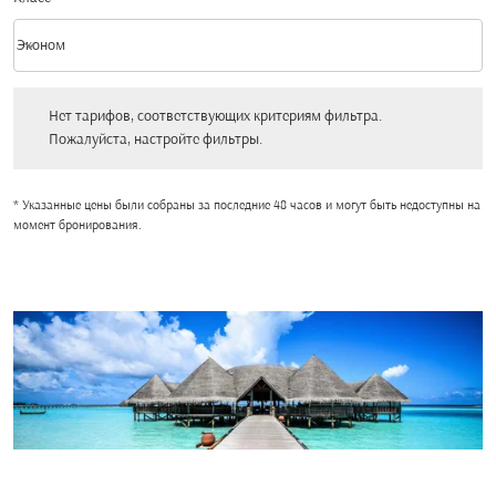
keyboard_arrow_down
Эконом
Класс option Эконом Selected
Нет тарифов, соответствующих критериям фильтра. Пожалуйста, настройт
Нет тарифов, соответствующих критериям фильтра.
Пожалуйста, настройте фильтры.
* Указанные цены были собраны за последние 48 часов и могут быть недоступны на
момент бронирования.