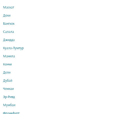
Маскат
Дохи
Бангкок
Салала
Джидда
Куала-Лумпур
Манила
Коччи
Дели
Дубай
Ченнаи
Эр-Рияд
Мумбаи
Франкфурт