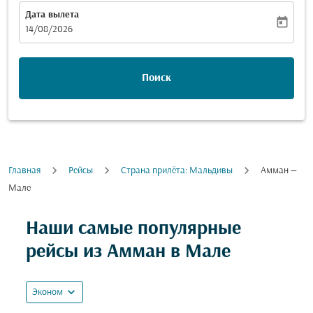
Дата вылета
today
fc-booking-departure-date-aria-label
14/08/2026
Поиск
Главная
Рейсы
Cтрана прилёта: Мальдивы
Амман —
Мале
Попробуйте обновить свой маршрут (отправление и
Наши самые популярные
рейсы из Амман в Мале
expand_more
Эконом