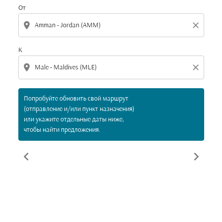
От
location_on
close
К
location_on
close
Попробуйте обновить свой маршрут
(отправление и/или пункт назначения)
или укажите отдельные даты ниже,
чтобы найти предложения.
chevron_left
chevron_right