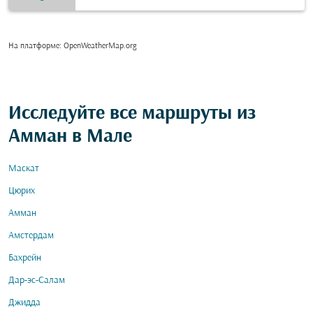
На платформе
: OpenWeatherMap.org
Исследуйте все маршруты из
Амман в Мале
Маскат
Цюрих
Амман
Амстердам
Бахрейн
Дар-эс-Салам
Джидда