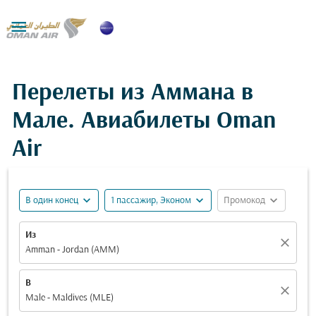

Перелеты из Аммана в
Мале. Авиабилеты Oman
Air
expand_more
expand_more
expand_more
В один конец
1 пассажир, Эконом
Промокод
Из
close
Amman - Jordan (AMM)
В
close
Male - Maldives (MLE)