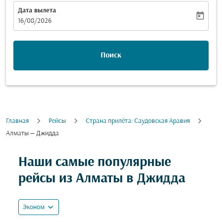
Дата вылета
today
fc-booking-departure-date-aria-label
16/08/2026
Поиск
Главная
Рейсы
Cтрана прилёта: Саудовская Аравия
Алматы — Джидда
Попробуйте обновить свой маршрут (отправление и
Наши самые популярные
рейсы из Алматы в Джидда
expand_more
Эконом