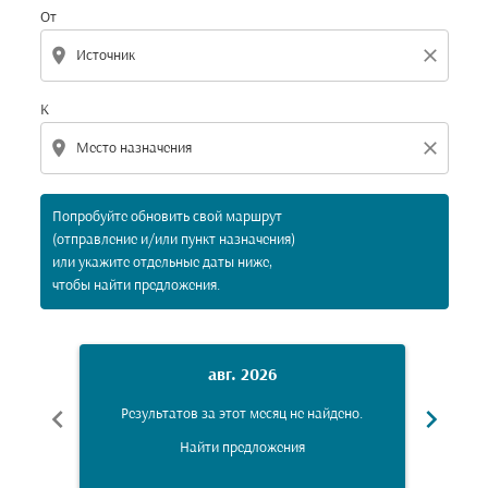
От
location_on
close
К
location_on
close
Попробуйте обновить свой маршрут
(отправление и/или пункт назначения)
или укажите отдельные даты ниже,
чтобы найти предложения.
авг. 2026
chevron_left
chevron_right
Результатов за этот месяц не найдено.
Рез
Найти предложения