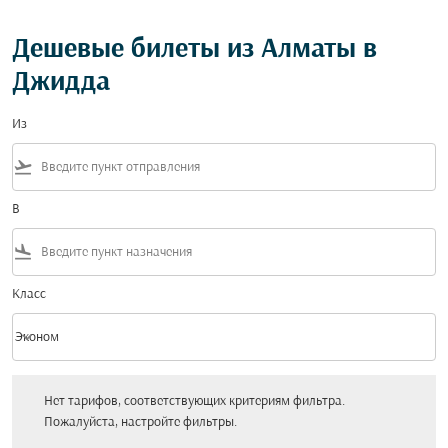
Дешевые билеты из Алматы в
Джидда
Из
flight_takeoff
В
flight_land
Класс
keyboard_arrow_down
Эконом
Класс option Эконом Selected
Нет тарифов, соответствующих критериям фильтра. Пожалуйста, настройт
Нет тарифов, соответствующих критериям фильтра.
Пожалуйста, настройте фильтры.