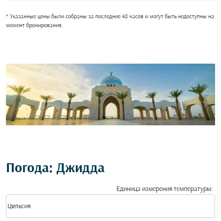
* Указанные цены были собраны за последние 48 часов и могут быть недоступны на
момент бронирования.
Погода: Джидда
Единица измерения температуры
:
Weather unit option Цельсия Selected
keyboard_arrow_down
Цельсия