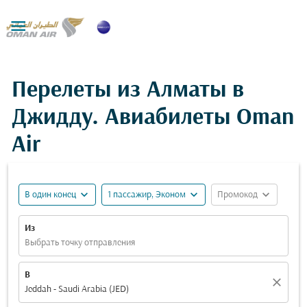

Перелеты из Алматы в
Джидду. Авиабилеты Oman
Air
expand_more
expand_more
expand_more
В один конец
1 пассажир, Эконом
Промокод
Из
Выбрать точку отправления
В
close
Jeddah - Saudi Arabia (JED)