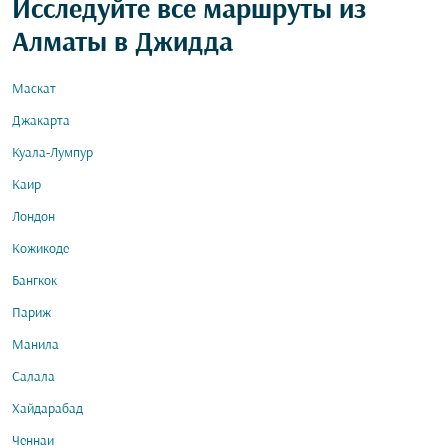
Исследуйте все маршруты из
Алматы в Джидда
Маскат
Джакарта
Куала-Лумпур
Каир
Лондон
Кожикоде
Бангкок
Париж
Манила
Салала
Хайдарабад
Ченнаи