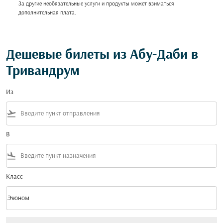
За другие необязательные услуги и продукты может взиматься
дополнительная плата.
Дешевые билеты из Абу-Даби в
Тривандрум
Из
flight_takeoff
В
flight_land
Класс
keyboard_arrow_down
Эконом
Класс option Эконом Selected
Нет тарифов, соответствующих критериям фильтра. Пожалуйста, настройт