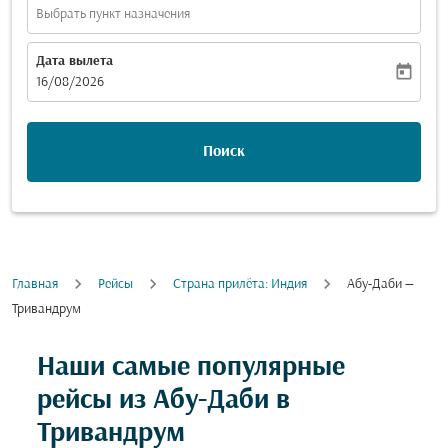
Выбрать пункт назначения
Дата вылета
today
fc-booking-departure-date-aria-label
16/08/2026
Поиск
Главная
Рейсы
Cтрана прилёта: Индия
Абу-Даби —
Тривандрум
Наши самые популярные
рейсы из Абу-Даби в
Тривандрум