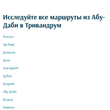
Исследуйте все маршруты из Абу-
Даби в Тривандрум
Маскат
Эр-Рияд
Даммам
Дохи
Эль-Кувейт
Дубай
Бахрейн
Абу-Даби
Багдад
Мюнхен