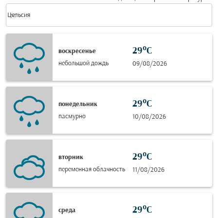
Weather unit option Цельсия Selected
keyboard_arrow_down
Цельсия
29°C
воскресенье
небольшой дождь
09/08/2026
29°C
понедельник
пасмурно
10/08/2026
29°C
вторник
переменная облачность
11/08/2026
29°C
среда