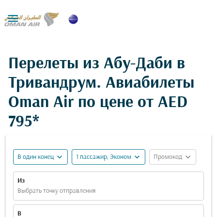

Перелеты из Абу-Даби в
Тривандрум. Авиабилеты
Oman Air по цене от
AED
795*
expand_more
expand_more
expand_more
В один конец
1 пассажир, Эконом
Промокод
Из
Выбрать точку отправления
В