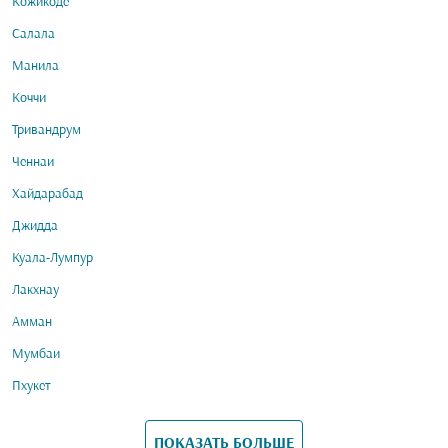
Кожикоде
Салала
Манила
Коччи
Тривандрум
Ченнаи
Хайдарабад
Джидда
Куала-Лумпур
Лакхнау
Амман
Мумбаи
Пхукет
ПОКАЗАТЬ БОЛЬШЕ