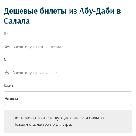
Дешевые билеты из Абу-Даби в
Салала
Из
flight_takeoff
В
flight_land
Класс
keyboard_arrow_down
Эконом
Класс option Эконом Selected
Нет тарифов, соответствующих критериям фильтра. Пожалуйста, настройт
Нет тарифов, соответствующих критериям фильтра.
Пожалуйста, настройте фильтры.