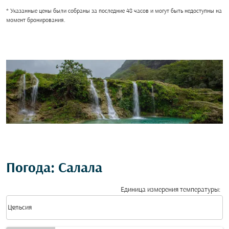
* Указанные цены были собраны за последние 48 часов и могут быть недоступны на
момент бронирования.
Погода: Салала
Единица измерения температуры
:
Weather unit option Цельсия Selected
keyboard_arrow_down
Цельсия