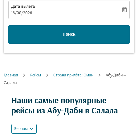
Дата вылета
today
fc-booking-departure-date-aria-label
16/08/2026
Поиск
Главная
Рейсы
Cтрана прилёта: Оман
Абу-Даби —
Салала
Наши самые популярные
рейсы из Абу-Даби в Салала
expand_more
Эконом