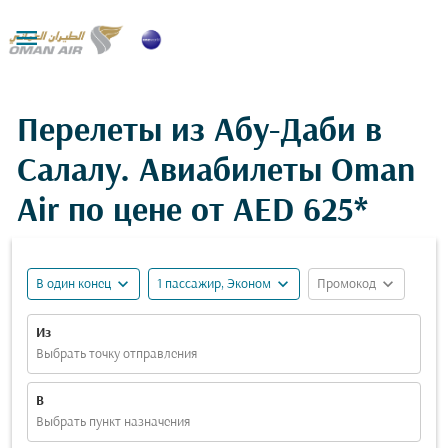

Перелеты из Абу-Даби в
Салалу. Авиабилеты Oman
Air по цене от
AED 625*
expand_more
expand_more
expand_more
В один конец
1 пассажир, Эконом
Промокод
Из
Выбрать точку отправления
В
Выбрать пункт назначения