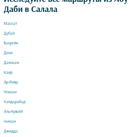
Даби в Салала
Маскат
Дубай
Бахрейн
Дохи
Даммам
Каир
Эр-Рияд
Ченнаи
Хайдарабад
Эль-Кувейт
Амман
Джидда