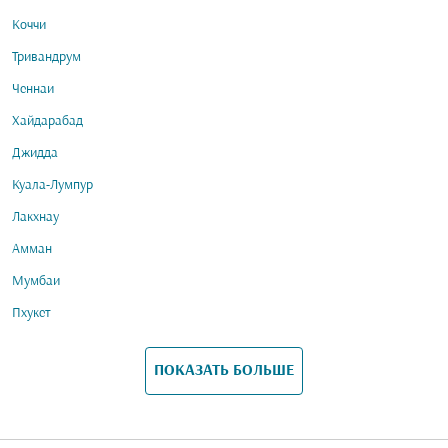
Коччи
Тривандрум
Ченнаи
Хайдарабад
Джидда
Куала-Лумпур
Лакхнау
Амман
Мумбаи
Пхукет
ПОКАЗАТЬ БОЛЬШЕ