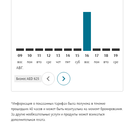
AUH–SLL: cmp-view-offers-disclaimer. Найти пред
AUH–SLL: cmp-view-offers-disclaimer. Найти п
AUH–SLL: cmp-view-offers-disclaimer. Най
AUH–SLL: cmp-view-offers-disclaimer.
AUH–SLL: cmp-view-offers-disclai
AUH–SLL: cmp-view-offers-dis
AUH–SLL: cmp-view-offers
AUH–SLL, 16/08/2026:
AUH–SLL: cmp-vie
AUH–SLL: cmp-
AUH–SLL: 
AUH–S
A
09
10
11
12
13
14
15
16
17
18
19
20
вос
пон
вто
сре
чет
пят
суб
вос
пон
вто
сре
чет
п
АВГ.
chevron_left
chevron_right
Бизнес
AED 625
*Информация о показанных тарифах была получена в течение
прошедших 48 часов и может быть неактуальна на момент бронирования.
За другие необязательные услуги и продукты может взиматься
дополнительная плата.