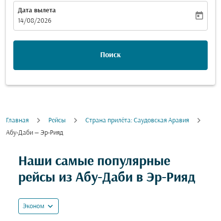
Дата вылета
today
fc-booking-departure-date-aria-label
14/08/2026
Поиск
Главная
Рейсы
Cтрана прилёта: Саудовская Аравия
Абу-Даби — Эр-Рияд
Попробуйте обновить свой маршрут (отправление и
Наши самые популярные
рейсы из Абу-Даби в Эр-Рияд
expand_more
Эконом