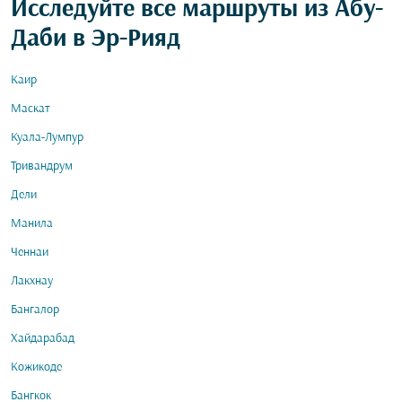
Исследуйте все маршруты из Абу-
Даби в Эр-Рияд
Каир
Маскат
Куала-Лумпур
Тривандрум
Дели
Манила
Ченнаи
Лакхнау
Бангалор
Хайдарабад
Кожикоде
Бангкок