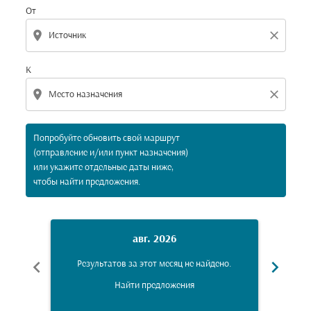
От
location_on
close
К
location_on
close
Попробуйте обновить свой маршрут
(отправление и/или пункт назначения)
или укажите отдельные даты ниже,
чтобы найти предложения.
авг. 2026
chevron_left
chevron_right
Результатов за этот месяц не найдено.
Рез
Найти предложения