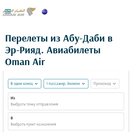

Перелеты из Абу-Даби в
Эр-Рияд. Авиабилеты
Oman Air
expand_more
expand_more
expand_more
В один конец
1 пассажир, Эконом
Промокод
Из
Выбрать точку отправления
В
Выбрать пункт назначения