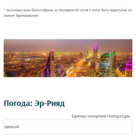
* Указанные цены были собраны за последние 48 часов и могут быть недоступны на
момент бронирования.
Погода: Эр-Рияд
Единица измерения температуры
:
Weather unit option Цельсия Selected
keyboard_arrow_down
Цельсия