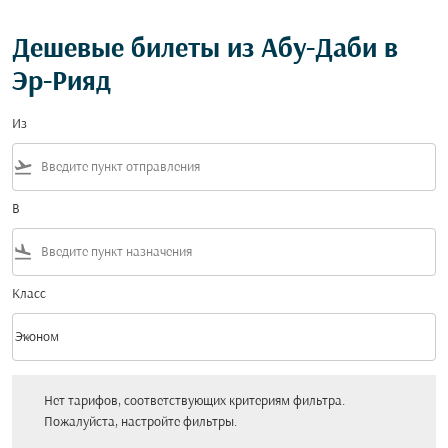
Дешевые билеты из Абу-Даби в
Эр-Рияд
Из
flight_takeoff
В
flight_land
Класс
keyboard_arrow_down
Эконом
Класс option Эконом Selected
Нет тарифов, соответствующих критериям фильтра. Пожалуйста, настройт
Нет тарифов, соответствующих критериям фильтра.
Пожалуйста, настройте фильтры.