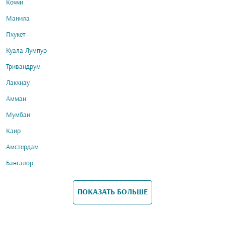
Коччи
Манила
Пхукет
Куала-Лумпур
Тривандрум
Лакхнау
Амман
Мумбаи
Каир
Амстердам
Бангалор
ПОКАЗАТЬ БОЛЬШЕ