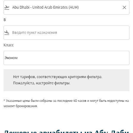
flight_takeoff
close
В
flight_land
Класс
keyboard_arrow_down
Эконом
Класс option Эконом Selected
Нет тарифов, соответствующих критериям фильтра. Пожалуйста, настройт
Нет тарифов, соответствующих критериям фильтра.
Пожалуйста, настройте фильтры.
* Указанные цены были собраны за последние 48 часов и могут быть недоступны на
момент бронирования.