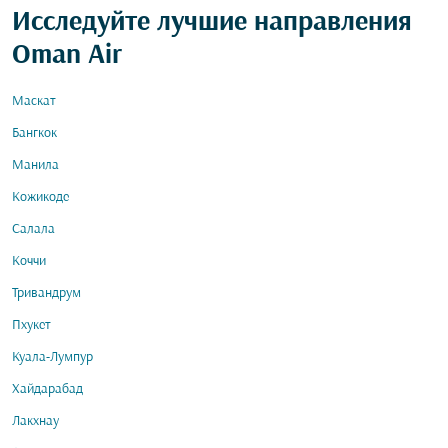
Исследуйте лучшие направления
Oman Air
Маскат
Бангкок
Манила
Кожикоде
Салала
Коччи
Тривандрум
Пхукет
Куала-Лумпур
Хайдарабад
Лакхнау