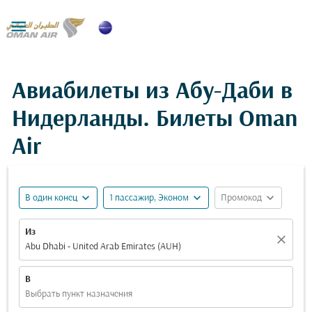

Авиабилеты из Абу-Даби в
Нидерланды. Билеты Oman
Air
expand_more
expand_more
expand_more
В один конец
1 пассажир, Эконом
Промокод
Из
close
Abu Dhabi - United Arab Emirates (AUH)
В
Выбрать пункт назначения