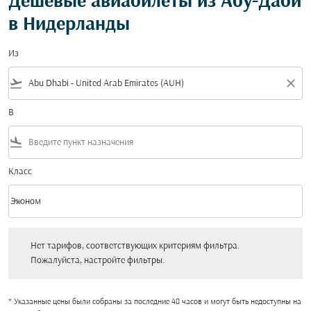
Дешевые авиабилеты из Абу-Даби
в Нидерланды
Из
flight_takeoff
close
В
flight_land
Класс
keyboard_arrow_down
Эконом
Класс option Эконом Selected
Нет тарифов, соответствующих критериям фильтра. Пожалуйста, настройт
Нет тарифов, соответствующих критериям фильтра.
Пожалуйста, настройте фильтры.
* Указанные цены были собраны за последние 48 часов и могут быть недоступны на