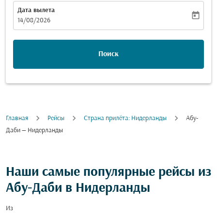
Дата вылета
today
fc-booking-departure-date-aria-label
14/08/2026
Поиск
Главная
Рейсы
Cтрана прилёта: Нидерланды
Абу-
Даби — Нидерланды
Наши самые популярные рейсы из
Абу-Даби в Нидерланды
Из