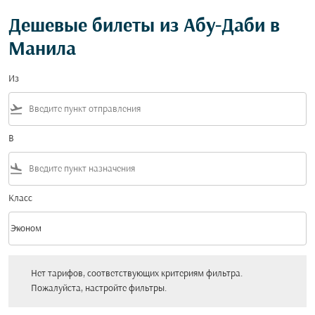
Дешевые билеты из Абу-Даби в
Манила
Из
flight_takeoff
В
flight_land
Класс
keyboard_arrow_down
Эконом
Класс option Эконом Selected
Нет тарифов, соответствующих критериям фильтра. Пожалуйста, настройт
Нет тарифов, соответствующих критериям фильтра.
Пожалуйста, настройте фильтры.