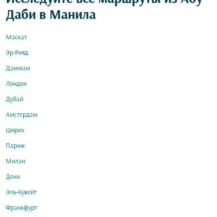
Даби в Манила
Маскат
Эр-Рияд
Даммам
Лондон
Дубай
Амстердам
Цюрих
Париж
Милан
Дохи
Эль-Кувейт
Франкфурт