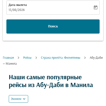
Дата вылета
today
fc-booking-departure-date-aria-label
13/08/2026
Поиск
Главная
Рейсы
Cтрана прилёта: Филиппины
Абу-Даби
— Манила
Наши самые популярные
рейсы из Абу-Даби в Манила
expand_more
Эконом