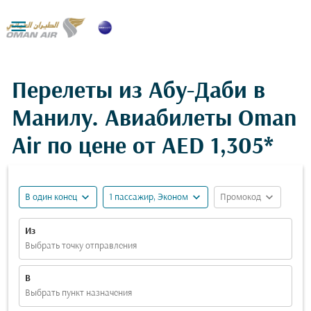

Перелеты из Абу-Даби в
Манилу. Авиабилеты Oman
Air по цене от
AED 1,305*
expand_more
expand_more
expand_more
В один конец
1 пассажир, Эконом
Промокод
Из
Выбрать точку отправления
В
Выбрать пункт назначения