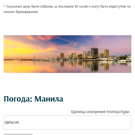
* Указанные цены были собраны за последние 48 часов и могут быть недоступны на
момент бронирования.
Погода: Манила
Единица измерения температуры
:
Weather unit option Цельсия Selected
keyboard_arrow_down
Цельсия