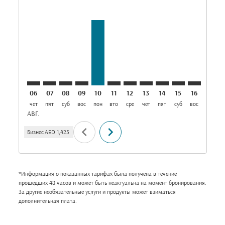
AUH–MNL: cmp-view-offers-disclaimer. Найти пре
AUH–MNL: cmp-view-offers-disclaimer. Найти 
AUH–MNL: cmp-view-offers-disclaimer. На
AUH–MNL: cmp-view-offers-disclaimer
AUH–MNL, 10/08/2026: От AED 1,4
AUH–MNL: cmp-view-offers-di
AUH–MNL: cmp-view-offers
AUH–MNL: cmp-view-of
AUH–MNL: cmp-vie
AUH–MNL: cmp
AUH–MNL:
AUH–M
A
06
07
08
09
10
11
12
13
14
15
16
17
чет
пят
суб
вос
пон
вто
сре
чет
пят
суб
вос
пон
в
АВГ.
chevron_left
chevron_right
Бизнес
AED 1,425
*Информация о показанных тарифах была получена в течение
прошедших 48 часов и может быть неактуальна на момент бронирования.
За другие необязательные услуги и продукты может взиматься
дополнительная плата.