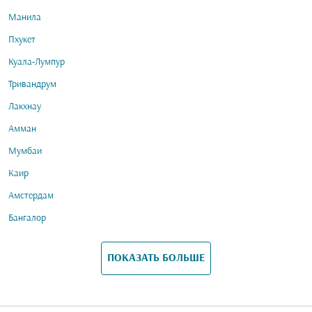
Манила
Пхукет
Куала-Лумпур
Тривандрум
Лакхнау
Амман
Мумбаи
Каир
Амстердам
Бангалор
ПОКАЗАТЬ БОЛЬШЕ