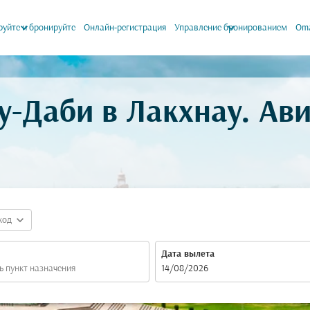
keyboard_arrow_down
keyboard_arrow_down
уйте и бронируйте
Онлайн-регистрация
Управление бронированием
Oma
у-Даби в Лакхнау. А
expand_more
код
Дата вылета
fc-booking-departure-date-aria-label
14/08/2026