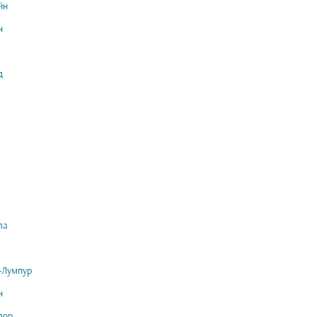
йн
н
д
ла
-Лумпур
н
лор