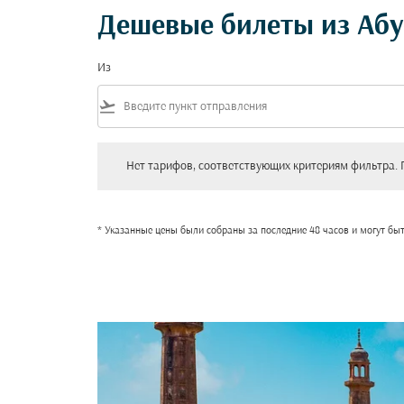
Дешевые билеты из Абу
Из
flight_takeoff
Нет тарифов, соответствующих критериям фильтра. Пожал
Нет тарифов, соответствующих критериям фильтра. 
* Указанные цены были собраны за последние 48 часов и могут бы