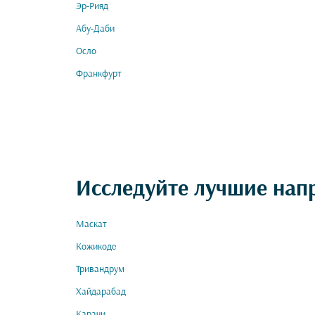
Эр-Рияд
Абу-Даби
Осло
Франкфурт
Исследуйте лучшие нап
Маскат
Кожикоде
Тривандрум
Хайдарабад
Карачи