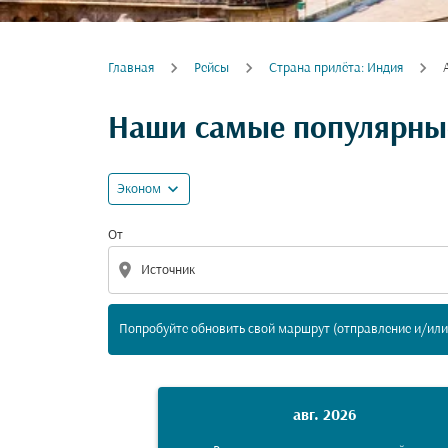
Главная
Рейсы
Cтрана прилёта: Индия
Попробуйте обновить свой маршрут (отпра
Наши самые популярные
expand_more
Эконом
От
location_on
Попробуйте обновить свой маршрут (отправление и/или 
авг. 2026