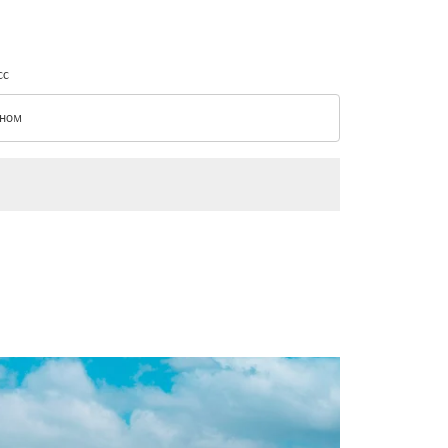
сс
ном
с option Эконом Selected