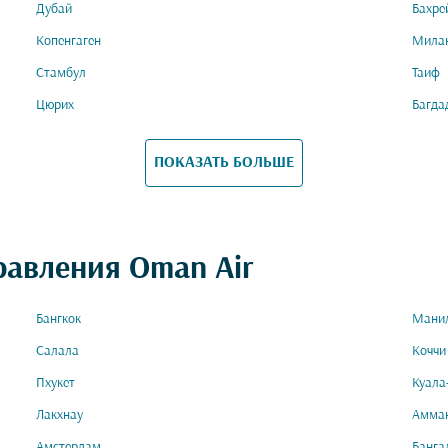
Дубай
Бахре
Копенгаген
Мила
Стамбул
Таиф
Цюрих
Багда
ПОКАЗАТЬ БОЛЬШЕ
равления Oman Air
Бангкок
Мани
Салала
Коччи
Пхукет
Куала
Лакхнау
Амма
Амстердам
Банга