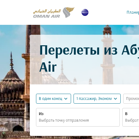
Планир
Перелеты из Аб
Air
expand_more
expand_more
В один конец
1 пассажир, Эконом
Промо
Из
В