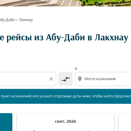
Абу-Даби — Лакхнау
вление и/или пункт назначения) или укажите отдельны
 рейсы из Абу-Даби в Лакхнау
К
compare_arrows
close
location_on
пункт назначения) или укажите отдельные даты ниже, чтобы найти предложе
сент. 2026