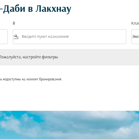
-Даби в Лакхнау
В
Кла
flight_land
keyboard_arrow_down
Эко
Клас
уйста, настройте фильтры.
Пожалуйста, настройте фильтры.
ть недоступны на момент бронирования.