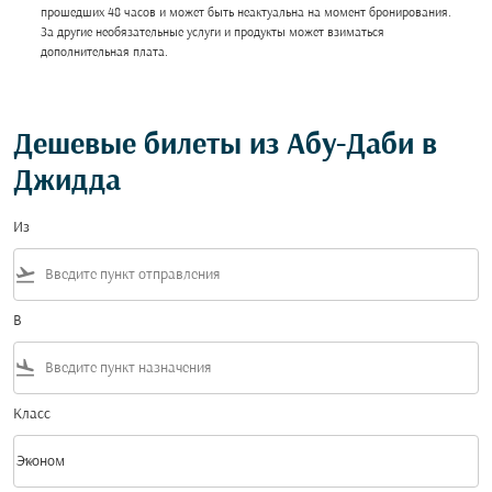
прошедших 48 часов и может быть неактуальна на момент бронирования.
За другие необязательные услуги и продукты может взиматься
дополнительная плата.
Дешевые билеты из Абу-Даби в
Джидда
Из
flight_takeoff
В
flight_land
Класс
keyboard_arrow_down
Эконом
Класс option Эконом Selected