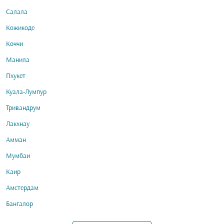
Салала
Кожикоде
Коччи
Манила
Пхукет
Куала-Лумпур
Тривандрум
Лакхнау
Амман
Мумбаи
Каир
Амстердам
Бангалор