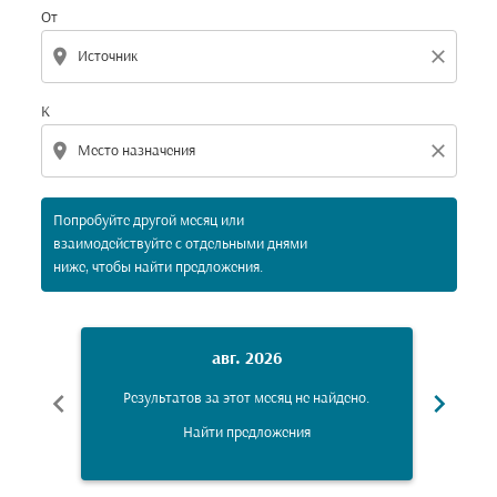
От
location_on
close
К
location_on
close
Попробуйте другой месяц или
взаимодействуйте с отдельными днями
ниже, чтобы найти предложения.
авг. 2026
chevron_left
chevron_right
Результатов за этот месяц не найдено.
Рез
Найти предложения