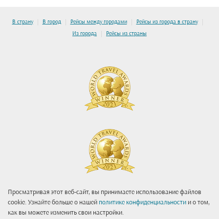
|
|
|
|
В страну
В город
Рейсы между городами
Рейсы из города в страну
|
Из города
Рейсы из страны
Просматривая этот веб-сайт, вы принимаете использование файлов
cookie. Узнайте больше о нашей
политике конфиденциальности
и о том,
как вы можете изменить свои настройки.