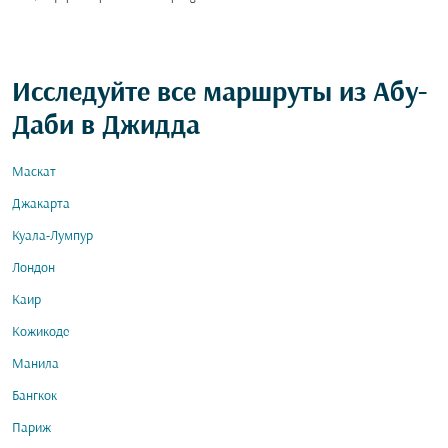
Исследуйте все маршруты из Абу-
Даби в Джидда
Маскат
Джакарта
Куала-Лумпур
Лондон
Каир
Кожикоде
Манила
Бангкок
Париж