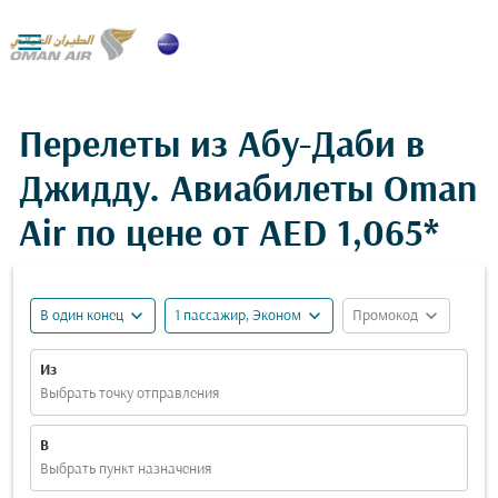

Перелеты из Абу-Даби в
Джидду. Авиабилеты Oman
Air по цене от
AED 1,065*
expand_more
expand_more
expand_more
В один конец
1 пассажир, Эконом
Промокод
Из
Выбрать точку отправления
В
Выбрать пункт назначения