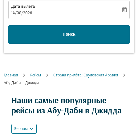
Дата вылета
today
fc-booking-departure-date-aria-label
14/08/2026
Поиск
Главная
Рейсы
Cтрана прилёта: Саудовская Аравия
Абу-Даби — Джидда
Попробуйте другой месяц или взаимодействуйте с
Наши самые популярные
рейсы из Абу-Даби в Джидда
expand_more
Эконом