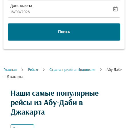
Дата вылета
today
fc-booking-departure-date-aria-label
16/08/2026
Поиск
Главная
Рейсы
Cтрана прилёта: Индонезия
Абу-Даби
— Джакарта
Попробуйте обновить свой маршрут (отправление и
Наши самые популярные
рейсы из Абу-Даби в
Джакарта