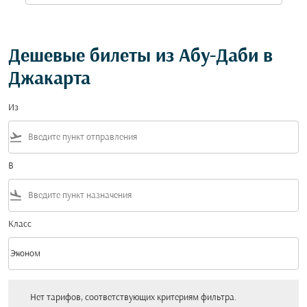
Дешевые билеты из Абу-Даби в
Джакарта
Из
flight_takeoff
В
flight_land
Класс
keyboard_arrow_down
Эконом
Класс option Эконом Selected
Нет тарифов, соответствующих критериям фильтра. Пожалуйста, настройт
Нет тарифов, соответствующих критериям фильтра.