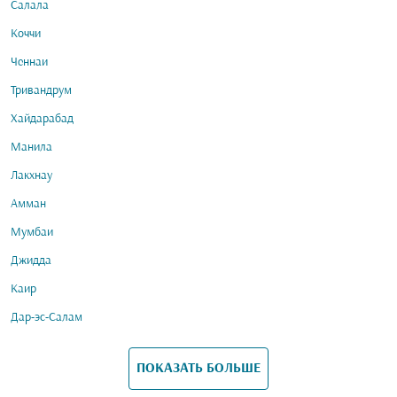
Салала
Коччи
Ченнаи
Тривандрум
Хайдарабад
Манила
Лакхнау
Амман
Мумбаи
Джидда
Каир
Дар-эс-Салам
ПОКАЗАТЬ БОЛЬШЕ