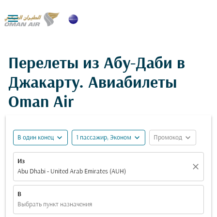

Перелеты из Абу-Даби в
Джакарту. Авиабилеты
Oman Air
expand_more
expand_more
expand_more
В один конец
1 пассажир, Эконом
Промокод
Из
close
Abu Dhabi - United Arab Emirates (AUH)
В
Выбрать пункт назначения