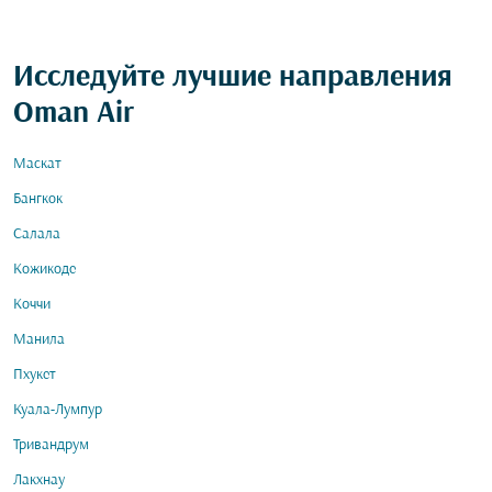
Исследуйте лучшие направления
Oman Air
Маскат
Бангкок
Салала
Кожикоде
Коччи
Манила
Пхукет
Куала-Лумпур
Тривандрум
Лакхнау