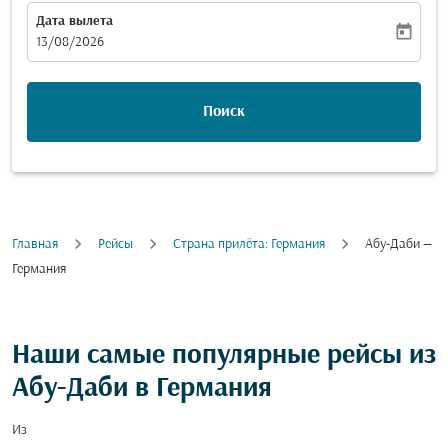
Дата вылета
today
fc-booking-departure-date-aria-label
13/08/2026
Поиск
Главная
Рейсы
Cтрана прилёта: Германия
Абу-Даби —
Германия
Наши самые популярные рейсы из
Абу-Даби в Германия
Из