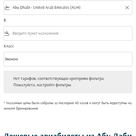
flight_takeoff
close
В
flight_land
Класс
keyboard_arrow_down
Эконом
Класс option Эконом Selected
Нет тарифов, соответствующих критериям фильтра. Пожалуйста, настройт
Нет тарифов, соответствующих критериям фильтра.
Пожалуйста, настройте фильтры.
* Указанные цены были собраны за последние 48 часов и могут быть недоступны на
момент бронирования.