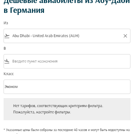
Дешевые авиабилеты из Абу-Даби
в Германия
Из
flight_takeoff
close
В
flight_land
Класс
keyboard_arrow_down
Эконом
Класс option Эконом Selected
Нет тарифов, соответствующих критериям фильтра. Пожалуйста, настройт
Нет тарифов, соответствующих критериям фильтра.
Пожалуйста, настройте фильтры.
* Указанные цены были собраны за последние 48 часов и могут быть недоступны на