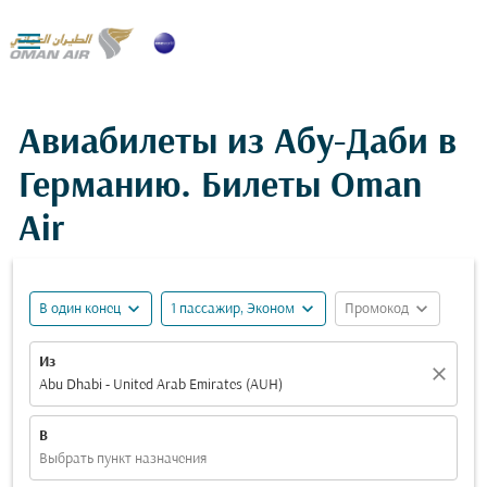

Авиабилеты из Абу-Даби в
Германию. Билеты Oman
Air
expand_more
expand_more
expand_more
В один конец
1 пассажир, Эконом
Промокод
Из
close
Abu Dhabi - United Arab Emirates (AUH)
В
Выбрать пункт назначения