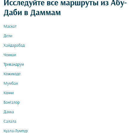
Исследуйте все маршруты из Абу-
Даби в Даммам
Маскат
Дели
Хайдарабад
Ченнаи
Тривандрум
Кожикоде
Мумбаи
Коччи
Бангалор
Дакка
Салала
Куала-Лумпур