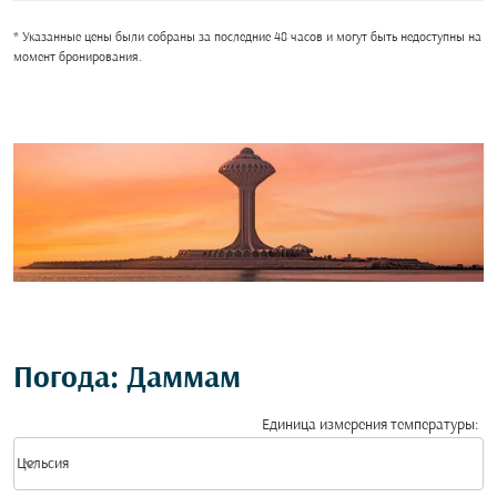
* Указанные цены были собраны за последние 48 часов и могут быть недоступны на
момент бронирования.
Погода: Даммам
Единица измерения температуры
:
Weather unit option Цельсия Selected
keyboard_arrow_down
Цельсия