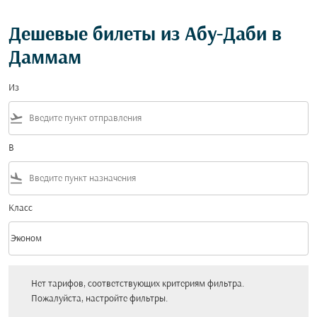
Дешевые билеты из Абу-Даби в
Даммам
Из
flight_takeoff
В
flight_land
Класс
keyboard_arrow_down
Эконом
Класс option Эконом Selected
Нет тарифов, соответствующих критериям фильтра. Пожалуйста, настройт
Нет тарифов, соответствующих критериям фильтра.
Пожалуйста, настройте фильтры.