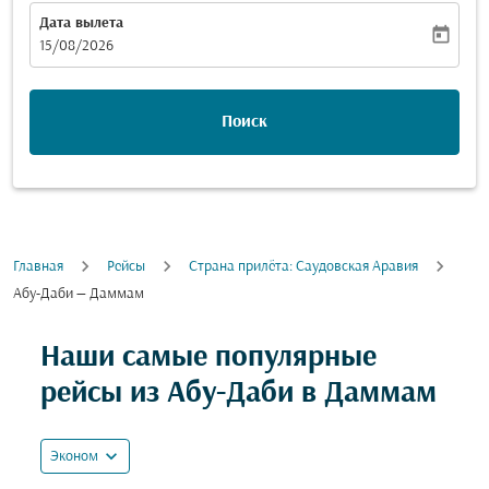
Дата вылета
today
fc-booking-departure-date-aria-label
15/08/2026
Поиск
Главная
Рейсы
Cтрана прилёта: Саудовская Аравия
Абу-Даби — Даммам
Попробуйте обновить свой маршрут (отправление и
Наши самые популярные
рейсы из Абу-Даби в Даммам
expand_more
Эконом