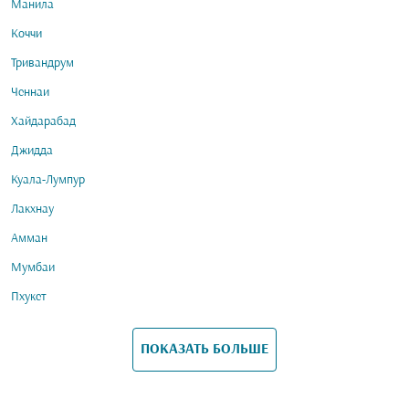
Манила
Коччи
Тривандрум
Ченнаи
Хайдарабад
Джидда
Куала-Лумпур
Лакхнау
Амман
Мумбаи
Пхукет
ПОКАЗАТЬ БОЛЬШЕ