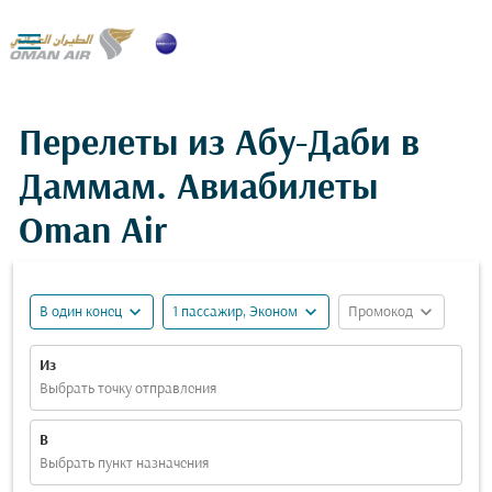

Перелеты из Абу-Даби в
Даммам. Авиабилеты
Oman Air
expand_more
expand_more
expand_more
В один конец
1 пассажир, Эконом
Промокод
Из
Выбрать точку отправления
В
Выбрать пункт назначения