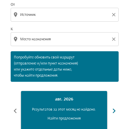
От
location_on
close
К
location_on
close
Попробуйте обновить свой маршрут
(отправление и/или пункт назначения)
или укажите отдельные даты ниже,
чтобы найти предложения.
авг. 2026
chevron_left
chevron_right
Результатов за этот месяц не найдено.
Рез
Найти предложения