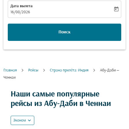
Дата вылета
today
fc-booking-departure-date-aria-label
16/08/2026
Поиск
Главная
Рейсы
Cтрана прилёта: Индия
Абу-Даби —
Ченнаи
Наши самые популярные
рейсы из Абу-Даби в Ченнаи
expand_more
Эконом