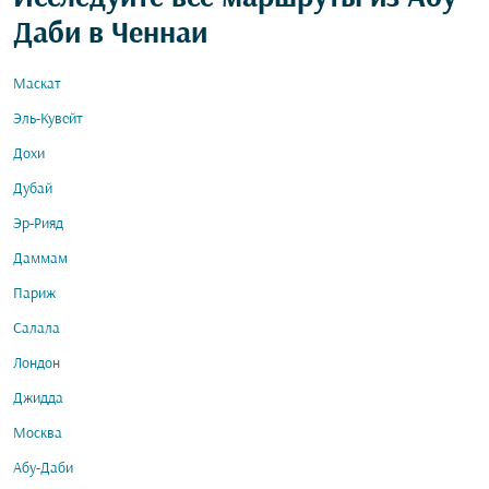
Даби в Ченнаи
Маскат
Эль-Кувейт
Дохи
Дубай
Эр-Рияд
Даммам
Париж
Салала
Лондон
Джидда
Москва
Абу-Даби