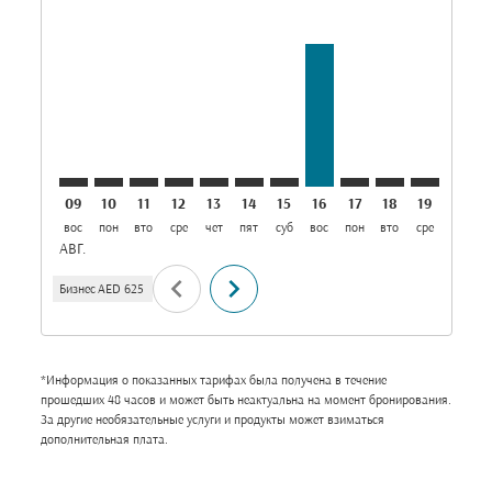
AUH–MAA: cmp-view-offers-disclaimer. Найти пре
AUH–MAA: cmp-view-offers-disclaimer. Найти 
AUH–MAA: cmp-view-offers-disclaimer. На
AUH–MAA: cmp-view-offers-disclaimer
AUH–MAA: cmp-view-offers-discla
AUH–MAA: cmp-view-offers-di
AUH–MAA: cmp-view-offers
AUH–MAA, 16/08/2026:
AUH–MAA: cmp-vie
AUH–MAA: cmp
AUH–MAA:
AUH–M
A
09
10
11
12
13
14
15
16
17
18
19
20
вос
пон
вто
сре
чет
пят
суб
вос
пон
вто
сре
чет
п
АВГ.
chevron_left
chevron_right
Бизнес
AED 625
*Информация о показанных тарифах была получена в течение
прошедших 48 часов и может быть неактуальна на момент бронирования.
За другие необязательные услуги и продукты может взиматься
дополнительная плата.