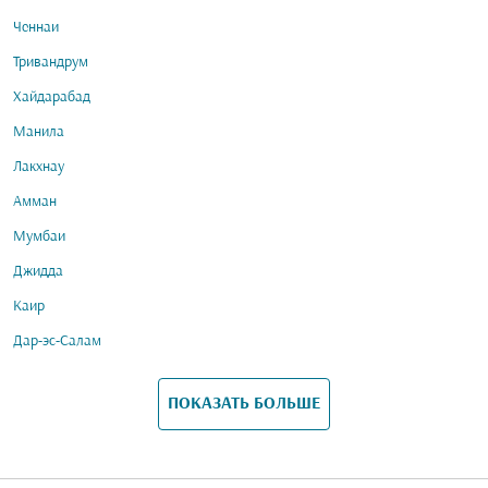
Ченнаи
Тривандрум
Хайдарабад
Манила
Лакхнау
Амман
Мумбаи
Джидда
Каир
Дар-эс-Салам
ПОКАЗАТЬ БОЛЬШЕ