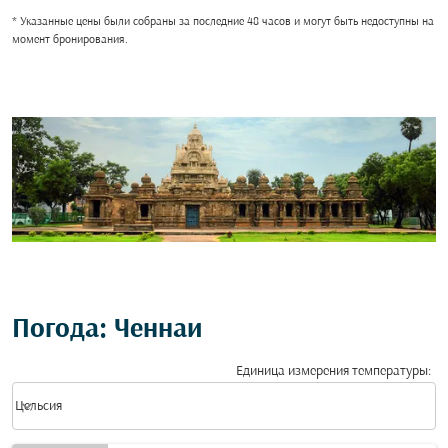
* Указанные цены были собраны за последние 48 часов и могут быть недоступны на
момент бронирования.
Погода: Ченнаи
Единица измерения температуры
:
Weather unit option Цельсия Selected
keyboard_arrow_down
Цельсия