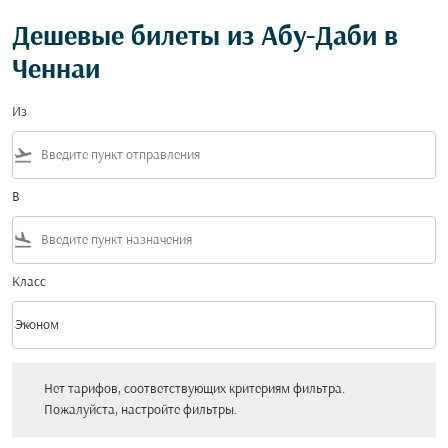
Дешевые билеты из Абу-Даби в
Ченнаи
Из
flight_takeoff
В
flight_land
Класс
keyboard_arrow_down
Эконом
Класс option Эконом Selected
Нет тарифов, соответствующих критериям фильтра. Пожалуйста, настройт
Нет тарифов, соответствующих критериям фильтра.
Пожалуйста, настройте фильтры.