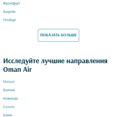
Франкфурт
Бахрейн
Гётеборг
ПОКАЗАТЬ БОЛЬШЕ
Исследуйте лучшие направления
Oman Air
Маскат
Бангкок
Кожикоде
Салала
Коччи