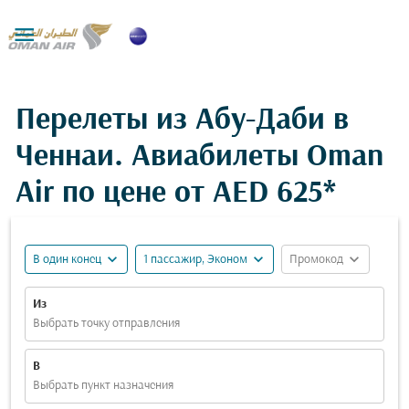

Перелеты из Абу-Даби в
Ченнаи. Авиабилеты Oman
Air по цене от
AED 625*
expand_more
expand_more
expand_more
В один конец
1 пассажир, Эконом
Промокод
Из
Выбрать точку отправления
В
Выбрать пункт назначения