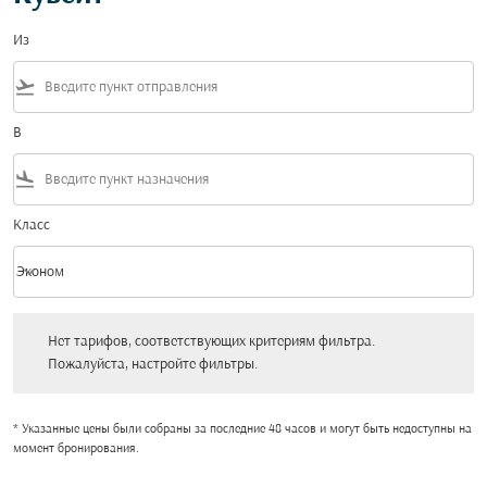
Из
flight_takeoff
В
flight_land
Класс
keyboard_arrow_down
Эконом
Класс option Эконом Selected
Нет тарифов, соответствующих критериям фильтра. Пожалуйста, настройт
Нет тарифов, соответствующих критериям фильтра.
Пожалуйста, настройте фильтры.
* Указанные цены были собраны за последние 48 часов и могут быть недоступны на
момент бронирования.