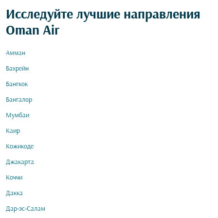
Исследуйте лучшие направления
Oman Air
Амман
Бахрейн
Бангкок
Бангалор
Мумбаи
Каир
Кожикоде
Джакарта
Коччи
Дакка
Дар-эс-Салам