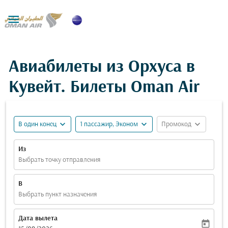

Авиабилеты из Орхуса в
Кувейт. Билеты Oman Air
expand_more
expand_more
expand_more
В один конец
1 пассажир, Эконом
Промокод
Из
Выбрать точку отправления
В
Выбрать пункт назначения
Дата вылета
today