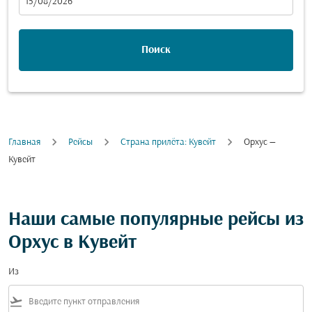
fc-booking-departure-date-aria-label
15/08/2026
Поиск
Главная
Рейсы
Cтрана прилёта: Кувейт
Орхус —
Кувейт
Наши самые популярные рейсы из
Орхус в Кувейт
Из
flight_takeoff