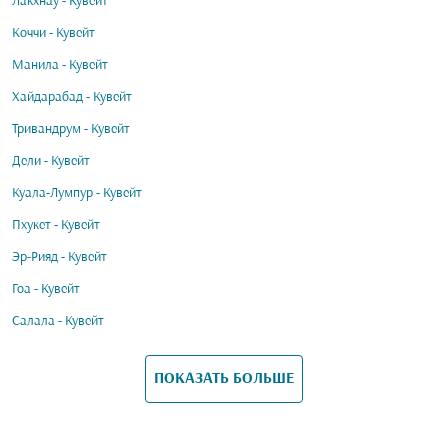
Лакхнау - Кувейт
Коччи - Кувейт
Манила - Кувейт
Хайдарабад - Кувейт
Тривандрум - Кувейт
Дели - Кувейт
Куала-Лумпур - Кувейт
Пхукет - Кувейт
Эр-Рияд - Кувейт
Гоа - Кувейт
Салала - Кувейт
ПОКАЗАТЬ БОЛЬШЕ