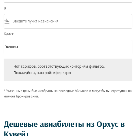
В
flight_land
Класс
keyboard_arrow_down
Эконом
Класс option Эконом Selected
Нет тарифов, соответствующих критериям фильтра. Пожалуйста, настройт
Нет тарифов, соответствующих критериям фильтра.
Пожалуйста, настройте фильтры.
* Указанные цены были собраны за последние 48 часов и могут быть недоступны на
момент бронирования.
Дешевые авиабилеты из Орхус в
Кувейт