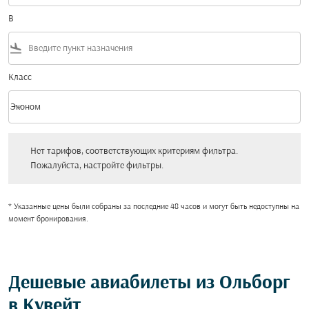
В
flight_land
Класс
keyboard_arrow_down
Эконом
Класс option Эконом Selected
Нет тарифов, соответствующих критериям фильтра. Пожалуйста, настройт
Нет тарифов, соответствующих критериям фильтра.
Пожалуйста, настройте фильтры.
* Указанные цены были собраны за последние 48 часов и могут быть недоступны на
момент бронирования.
Дешевые авиабилеты из Ольборг
в Кувейт