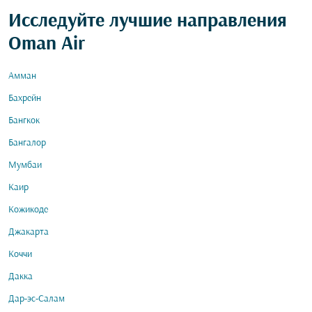
Исследуйте лучшие направления
Oman Air
Амман
Бахрейн
Бангкок
Бангалор
Мумбаи
Каир
Кожикоде
Джакарта
Коччи
Дакка
Дар-эс-Салам