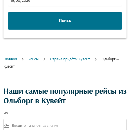
fc-booking-departure-date-aria-label
16/08/2026
Поиск
Главная
Рейсы
Cтрана прилёта: Кувейт
Ольборг —
Кувейт
Наши самые популярные рейсы из
Ольборг в Кувейт
Из
flight_takeoff