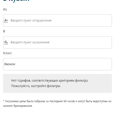
Из
flight_takeoff
В
flight_land
Класс
keyboard_arrow_down
Эконом
Класс option Эконом Selected
Нет тарифов, соответствующих критериям фильтра. Пожалуйста, настройт
Нет тарифов, соответствующих критериям фильтра.
Пожалуйста, настройте фильтры.
* Указанные цены были собраны за последние 48 часов и могут быть недоступны на
момент бронирования.