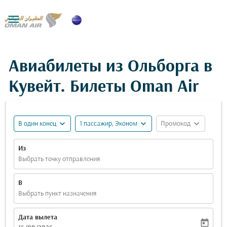

Авиабилеты из Ольборга в
Кувейт. Билеты Oman Air
expand_more
expand_more
expand_more
В один конец
1 пассажир, Эконом
Промокод
Из
Выбрать точку отправления
В
Выбрать пункт назначения
Дата вылета
today