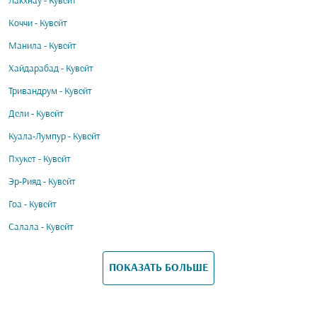
Лакхнау - Кувейт
Коччи - Кувейт
Манила - Кувейт
Хайдарабад - Кувейт
Тривандрум - Кувейт
Дели - Кувейт
Куала-Лумпур - Кувейт
Пхукет - Кувейт
Эр-Рияд - Кувейт
Гоа - Кувейт
Салала - Кувейт
ПОКАЗАТЬ БОЛЬШЕ