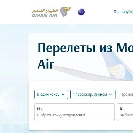
Планируйт
Перелеты из М
Air
expand_more
expand_more
В один конец
1 пассажир, Эконом
Промо
Из
В