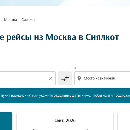
Москва — Сиялкот
вление и/или пункт назначения) или укажите отдельны
 рейсы из Москва в Сиялкот
К
compare_arrows
close
location_on
пункт назначения) или укажите отдельные даты ниже, чтобы найти предложе
сент. 2026