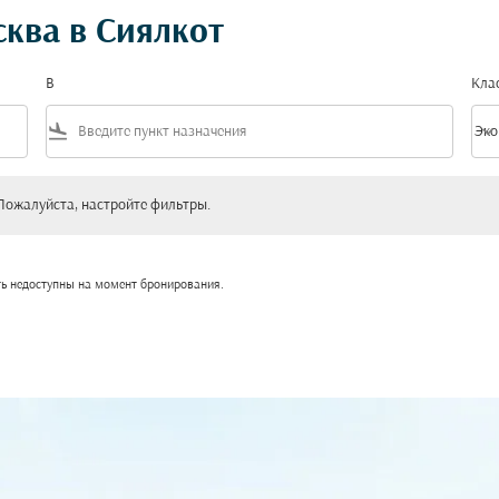
ква в Сиялкот
В
Кла
flight_land
keyboard_arrow_down
Эко
Клас
уйста, настройте фильтры.
Пожалуйста, настройте фильтры.
ть недоступны на момент бронирования.