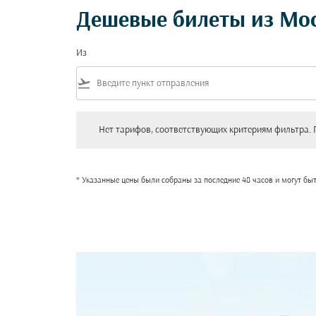
Дешевые билеты из Мос
Из
flight_takeoff
Нет тарифов, соответствующих критериям фильтра. Пожал
Нет тарифов, соответствующих критериям фильтра. 
* Указанные цены были собраны за последние 48 часов и могут бы