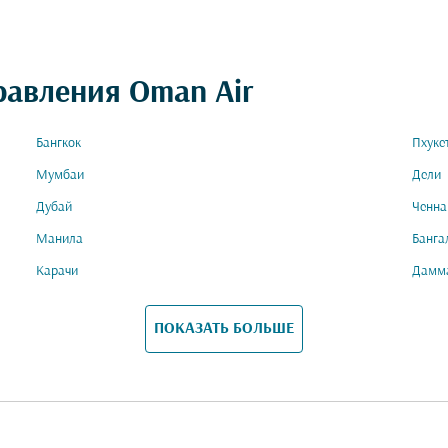
равления Oman Air
Бангкок
Пхуке
Мумбаи
Дели
Дубай
Ченна
Манила
Банга
Карачи
Дамм
ПОКАЗАТЬ БОЛЬШЕ