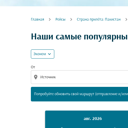
Главная
Рейсы
Cтрана прилёта: Пакистан
Попробуйте обновить свой маршрут (отпра
Наши самые популярные
expand_more
Эконом
От
location_on
Попробуйте обновить свой маршрут (отправление и/или 
авг. 2026