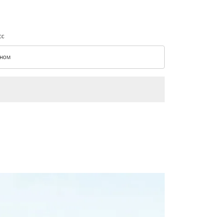
сс
ном
с option Эконом Selected