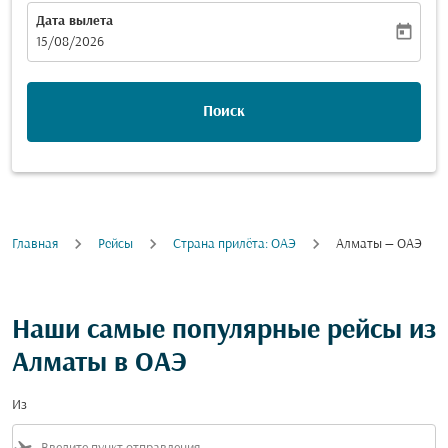
Дата вылета
today
fc-booking-departure-date-aria-label
15/08/2026
Поиск
Главная
Рейсы
Cтрана прилёта: ОАЭ
Алматы — ОАЭ
Наши самые популярные рейсы из
Алматы в ОАЭ
Из