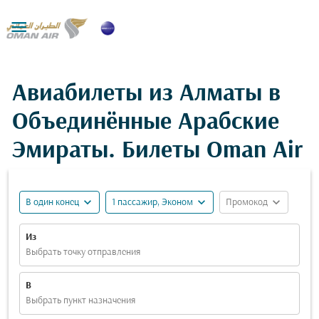

Авиабилеты из Алматы в
Объединённые Арабские
Эмираты. Билеты Oman Air
expand_more
expand_more
expand_more
В один конец
1 пассажир, Эконом
Промокод
Из
Выбрать точку отправления
В
Выбрать пункт назначения