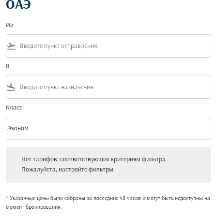
ОАЭ
Из
flight_takeoff
В
flight_land
Класс
keyboard_arrow_down
Эконом
Класс option Эконом Selected
Нет тарифов, соответствующих критериям фильтра. Пожалуйста, настройт
Нет тарифов, соответствующих критериям фильтра.
Пожалуйста, настройте фильтры.
* Указанные цены были собраны за последние 48 часов и могут быть недоступны на
момент бронирования.