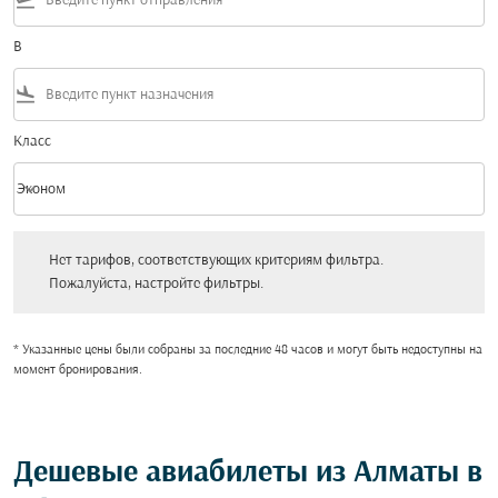
flight_takeoff
В
flight_land
Класс
keyboard_arrow_down
Эконом
Класс option Эконом Selected
Нет тарифов, соответствующих критериям фильтра. Пожалуйста, настройт
Нет тарифов, соответствующих критериям фильтра.
Пожалуйста, настройте фильтры.
* Указанные цены были собраны за последние 48 часов и могут быть недоступны на
момент бронирования.
Дешевые авиабилеты из Алматы в