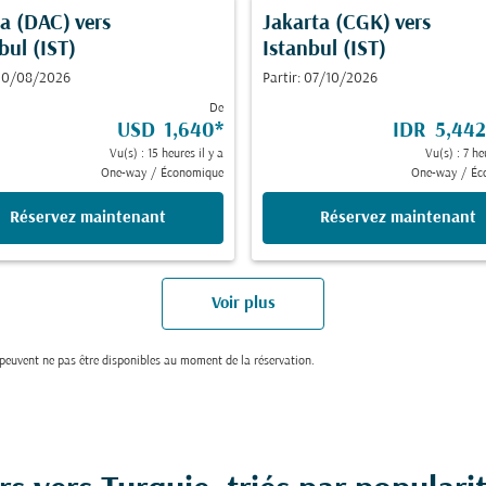
a (DAC)
vers
Jakarta (CGK)
vers
bul (IST)
Istanbul (IST)
 20/08/2026
Partir: 07/10/2026
De
USD 1,640
*
IDR 5,442
Vu(s) : 15 heures il y a
Vu(s) : 7 he
One-way
/
Économique
One-way
/
Éc
Réservez maintenant
Réservez maintenant
Voir plus
t peuvent ne pas être disponibles au moment de la réservation.