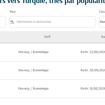
rs vers Turquie, triés par populari
Pour
Clas
flight_land
keyboard_arrow_down
Éco
Clas
Tarif
Da
és par popularité
One-way
/
Économique
Partir: 22/08/202
One-way
/
Économique
Partir: 20/09/202
One-way
/
Économique
Partir: 18/08/202