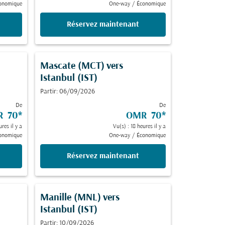
onomique
One-way
/
Économique
Réservez maintenant
Mascate (MCT)
vers
Istanbul (IST)
Partir: 06/09/2026
De
De
R 70
*
OMR 70
*
ures il y a
Vu(s) : 18 heures il y a
onomique
One-way
/
Économique
Réservez maintenant
Manille (MNL)
vers
Istanbul (IST)
Partir: 10/09/2026