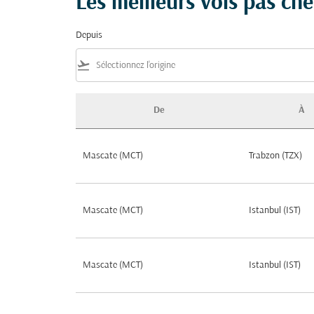
Les meilleurs vols pas che
Depuis
flight_takeoff
De
À
Les meilleurs vols pas chers vers Turquie, tri
Mascate (MCT)
Trabzon (TZX)
Mascate (MCT)
Istanbul (IST)
Mascate (MCT)
Istanbul (IST)