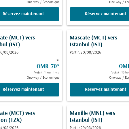
One-way
/
Économique
One-way
/
Éc
Réservez maintenant
Réservez maintenant
ate (MCT)
vers
Mascate (MCT)
vers
bul (IST)
Istanbul (IST)
 26/08/2026
Partir: 20/08/2026
De
OMR 70
*
OM
Vu(s) : 1 jour il y a
Vu(s) : 16 he
One-way
/
Économique
One-way
/
Éc
Réservez maintenant
Réservez maintenant
ate (MCT)
vers
Manille (MNL)
vers
zon (TZX)
Istanbul (IST)
 24/08/2026
Partir: 29/08/2026