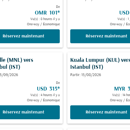
De
OMR 101
*
USD
Vu(s) : 8 heures il y a
Vu(s) : 1 
One-way
/
Économique
One-way
/
Éc
Réservez maintenant
Réservez maintenant
lle (MNL)
vers
Kuala Lumpur (KUL)
ver
bul (IST)
Istanbul (IST)
 15/09/2026
Partir: 15/08/2026
De
USD 315
*
MYR 3
Vu(s) : 4 heures il y a
Vu(s) : 14 he
One-way
/
Économique
One-way
/
Éc
Réservez maintenant
Réservez maintenant