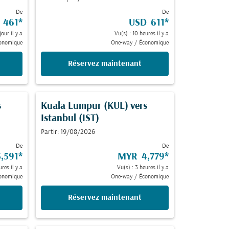
De
De
 461
*
USD 611
*
jour il y a
Vu(s) : 10 heures il y a
onomique
One-way
/
Économique
Réservez maintenant
s
Kuala Lumpur (KUL)
vers
Istanbul (IST)
Partir: 19/08/2026
De
De
,591
*
MYR 4,779
*
ures il y a
Vu(s) : 3 heures il y a
onomique
One-way
/
Économique
Réservez maintenant