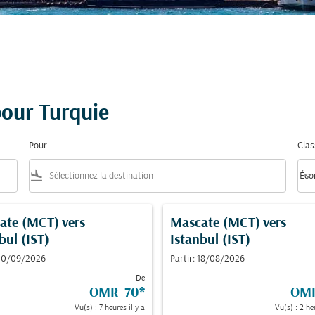
pour Turquie
Pour
Clas
flight_land
keyboard_arrow_down
Éco
Clas
ate (MCT)
vers
Mascate (MCT)
vers
bul (IST)
Istanbul (IST)
 20/09/2026
Partir: 18/08/2026
De
OMR 70
*
OM
Vu(s) : 7 heures il y a
Vu(s) : 2 he