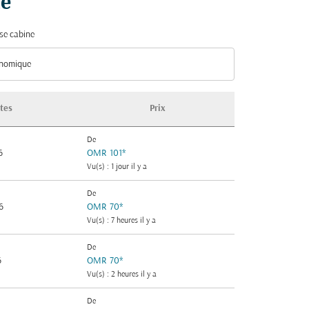
té
se cabine
nomique
se cabine option Économique Selected
tes
Prix
De
6
OMR 101
*
Vu(s) : 1 jour il y a
De
6
OMR 70
*
Vu(s) : 7 heures il y a
De
6
OMR 70
*
Vu(s) : 2 heures il y a
De