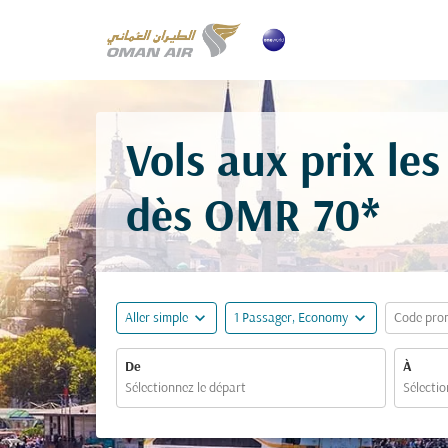
Vols aux prix le
dès
OMR 70*
expand_more
expand_more
Aller simple
1 Passager, Economy
Code pro
De
À