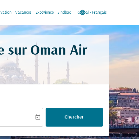
keyboard_arrow_down
language
keyboard_arrow_down
rvation
Vacances
Expérience
Sindbad
Global
-
Français
ie sur Oman Air
today
Chercher