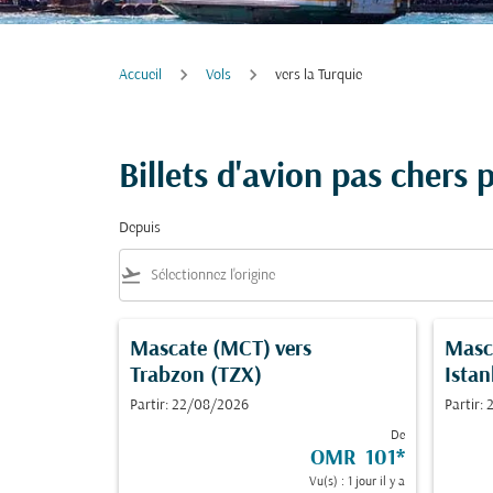
Accueil
Vols
vers la Turquie
Billets d'avion pas chers 
Depuis
flight_takeoff
Mascate (MCT)
vers
Masc
Trabzon (TZX)
Istan
Partir: 22/08/2026
Partir:
De
OMR 101
*
Vu(s) : 1 jour il y a