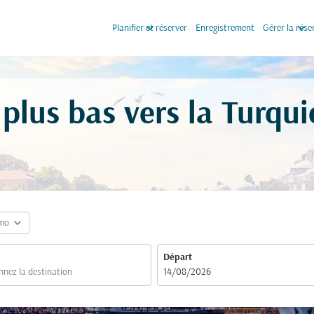
keyboard_arrow_down
keyboard_arrow_down
Planifier et réserver
Enregistrement
Gérer la rése
s plus bas vers la Turqu
expand_more
mo
Départ
fc-booking-departure-date-aria-label
14/08/2026