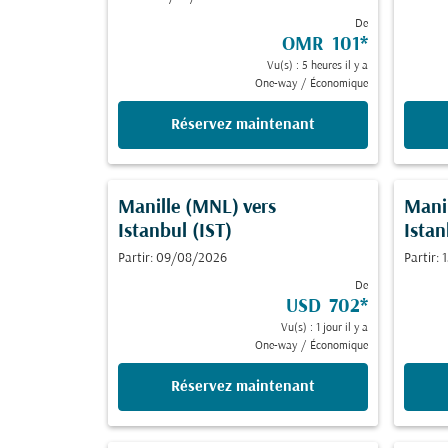
De
OMR 101
*
Vu(s) : 5 heures il y a
One-way
/
Économique
Réservez maintenant
Manille (MNL)
vers
Mani
Istanbul (IST)
Istan
Partir: 09/08/2026
Partir:
De
USD 702
*
Vu(s) : 1 jour il y a
One-way
/
Économique
Réservez maintenant