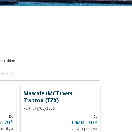
se cabine
nomique
se cabine option Économique Selected
Mascate (MCT)
vers
Trabzon (TZX)
Partir: 19/08/2026
De
De
R 70
*
OMR 101
*
ures il y a
Vu(s) : 1 jour il y a