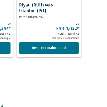
Riyad (RUH)
vers
Istanbul (IST)
Partir: 08/09/2026
De
De
,245
*
SAR 1,022
*
ures il y a
Vu(s) : 1 jour il y a
onomique
One-way
/
Économique
Réservez maintenant