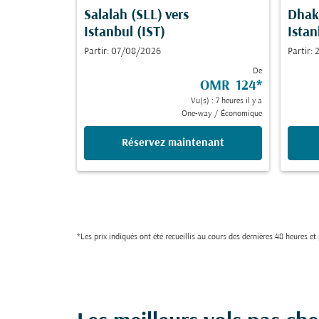
Salalah (SLL)
vers
Dhak
Istanbul (IST)
Istan
Partir: 07/08/2026
Partir:
De
OMR 124
*
Vu(s) : 7 heures il y a
One-way
/
Économique
Réservez maintenant
*Les prix indiqués ont été recueillis au cours des dernières 48 heures e