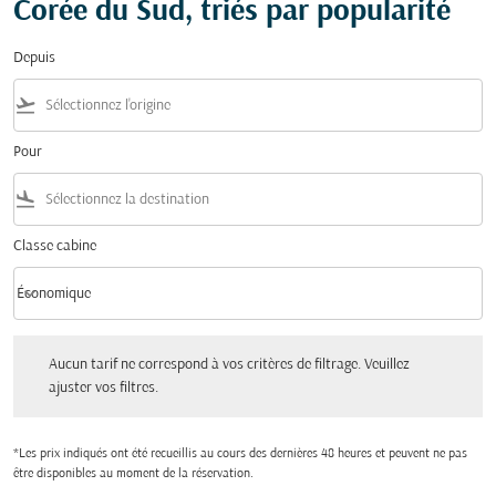
Corée du Sud, triés par popularité
Depuis
flight_takeoff
Pour
flight_land
Classe cabine
keyboard_arrow_down
Économique
Classe cabine option Économique Selected
Aucun tarif ne correspond à vos critères de filtrage. Veuillez ajuster vos filtres.
Aucun tarif ne correspond à vos critères de filtrage. Veuillez
ajuster vos filtres.
*Les prix indiqués ont été recueillis au cours des dernières 48 heures et peuvent ne pas
être disponibles au moment de la réservation.