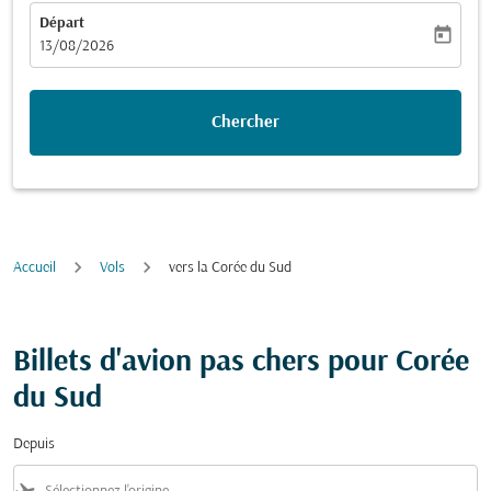
Départ
today
fc-booking-departure-date-aria-label
13/08/2026
Chercher
Accueil
Vols
vers la Corée du Sud
Billets d'avion pas chers pour Corée
du Sud
Depuis