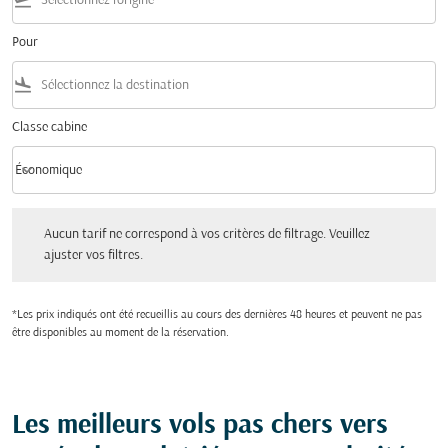
flight_takeoff
Pour
flight_land
Classe cabine
keyboard_arrow_down
Économique
Classe cabine option Économique Selected
Aucun tarif ne correspond à vos critères de filtrage. Veuillez ajuster vos filtres.
Aucun tarif ne correspond à vos critères de filtrage. Veuillez
ajuster vos filtres.
*Les prix indiqués ont été recueillis au cours des dernières 48 heures et peuvent ne pas
être disponibles au moment de la réservation.
Les meilleurs vols pas chers vers