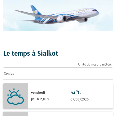
Le temps à Sialkot
Unité de mesure météo
:
Weather unit option Celsius Selected
keyboard_arrow_down
Celsius
32°C
vendredi
peu nuageux
07/08/2026