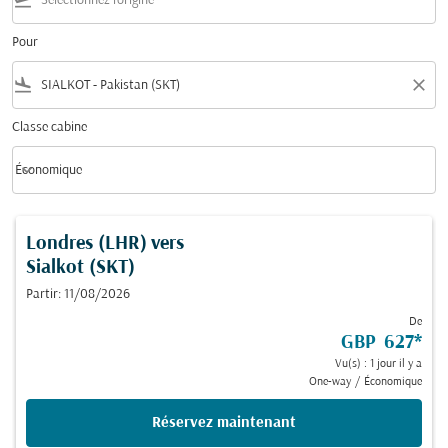
flight_takeoff
Pour
flight_land
close
Classe cabine
keyboard_arrow_down
Économique
Classe cabine option Économique Selected
Londres (LHR)
vers
Sialkot (SKT)
Partir: 11/08/2026
De
GBP 627
*
Vu(s) : 1 jour il y a
One-way
/
Économique
Réservez maintenant