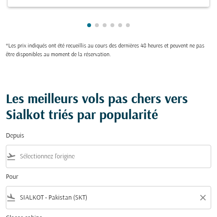
Showing cmp-pagination-showing-
Showing cmp-pagination-showin
Showing cmp-pagination-show
Showing cmp-pagination-sh
Showing cmp-pagination-
Showing cmp-paginatio
*Les prix indiqués ont été recueillis au cours des dernières 48 heures et peuvent ne pas
être disponibles au moment de la réservation.
Les meilleurs vols pas chers vers
Sialkot triés par popularité
Depuis
flight_takeoff
Pour
flight_land
close