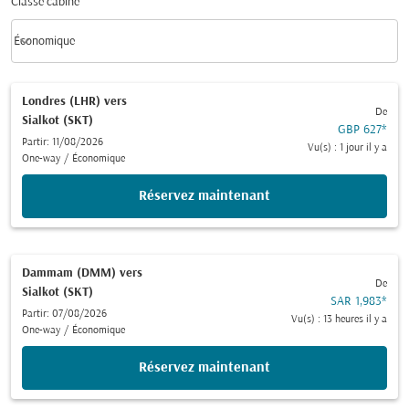
Classe cabine
keyboard_arrow_down
Économique
Classe cabine option Économique Selected
Londres (LHR)
vers
De
Sialkot (SKT)
GBP 627
*
Partir: 11/08/2026
Vu(s) : 1 jour il y a
One-way
/
Économique
Réservez maintenant
Dammam (DMM)
vers
De
Sialkot (SKT)
SAR 1,983
*
Partir: 07/08/2026
Vu(s) : 13 heures il y a
One-way
/
Économique
Réservez maintenant