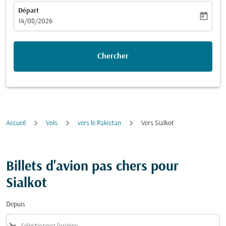
Départ
today
fc-booking-departure-date-aria-label
14/08/2026
Chercher
Accueil
Vols
vers le Pakistan
Vers Sialkot
Billets d'avion pas chers pour
Sialkot
Depuis