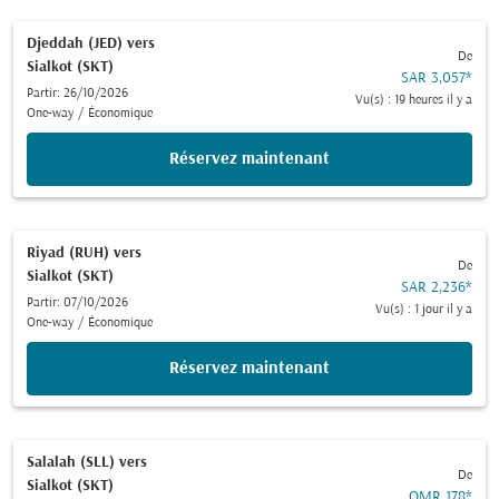
Djeddah (JED)
vers
De
Sialkot (SKT)
SAR 3,057
*
Partir: 26/10/2026
Vu(s) : 19 heures il y a
One-way
/
Économique
Réservez maintenant
Riyad (RUH)
vers
De
Sialkot (SKT)
SAR 2,236
*
Partir: 07/10/2026
Vu(s) : 1 jour il y a
One-way
/
Économique
Réservez maintenant
Salalah (SLL)
vers
De
Sialkot (SKT)
OMR 178
*