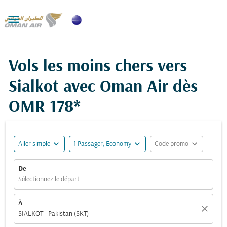

Vols les moins chers vers
Sialkot avec Oman Air dès
OMR 178*
expand_more
expand_more
expand_more
Aller simple
1 Passager, Economy
Code promo
De
Sélectionnez le départ
À
close
SIALKOT - Pakistan (SKT)