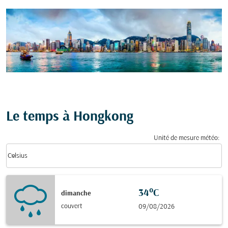
Le temps à Hongkong
Unité de mesure météo
:
Weather unit option Celsius Selected
keyboard_arrow_down
Celsius
34°C
dimanche
couvert
09/08/2026