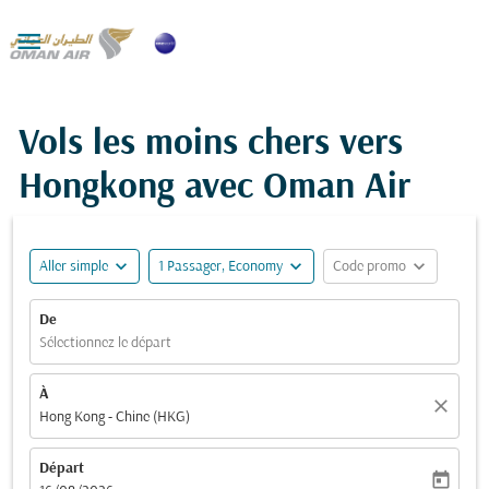

Vols les moins chers vers
Hongkong avec Oman Air
expand_more
expand_more
expand_more
Aller simple
1 Passager, Economy
Code promo
De
Sélectionnez le départ
À
close
Hong Kong - Chine (HKG)
Départ
today