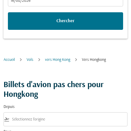
fc-booking-departure-date-aria-label
16/08/2026
Chercher
Accueil
Vols
vers Hong Kong
Vers Hongkong
Billets d'avion pas chers pour
Hongkong
Depuis
flight_takeoff