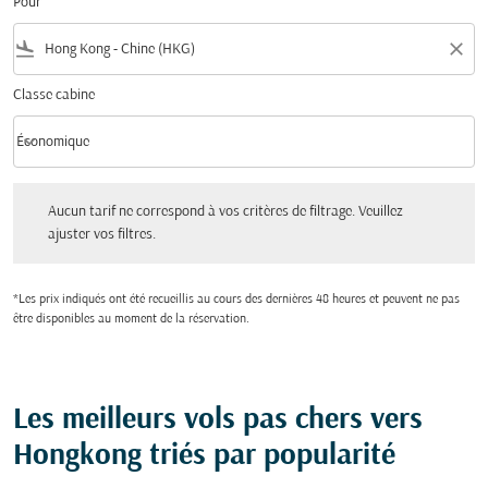
Pour
flight_land
close
Classe cabine
keyboard_arrow_down
Économique
Classe cabine option Économique Selected
Aucun tarif ne correspond à vos critères de filtrage. Veuillez ajuster vos filtres.
Aucun tarif ne correspond à vos critères de filtrage. Veuillez
ajuster vos filtres.
*Les prix indiqués ont été recueillis au cours des dernières 48 heures et peuvent ne pas
être disponibles au moment de la réservation.
Les meilleurs vols pas chers vers
Hongkong triés par popularité