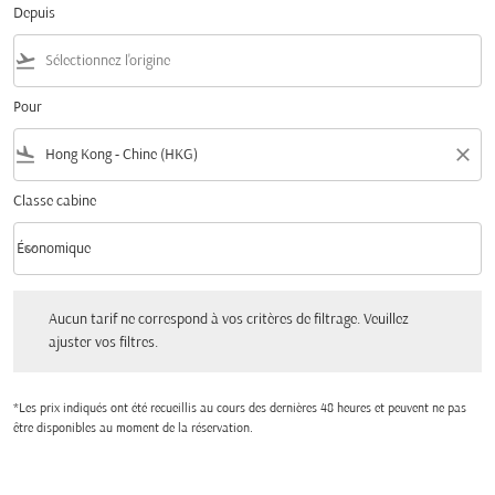
Depuis
flight_takeoff
Pour
flight_land
close
Classe cabine
keyboard_arrow_down
Économique
Classe cabine option Économique Selected
Aucun tarif ne correspond à vos critères de filtrage. Veuillez ajuster vos filtres.
Aucun tarif ne correspond à vos critères de filtrage. Veuillez
ajuster vos filtres.
*Les prix indiqués ont été recueillis au cours des dernières 48 heures et peuvent ne pas
être disponibles au moment de la réservation.