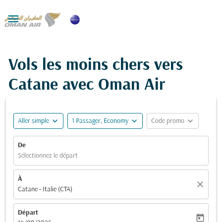

Vols les moins chers vers
Catane avec Oman Air
expand_more
expand_more
expand_more
Aller simple
1 Passager, Economy
Code promo
De
Sélectionnez le départ
À
close
Catane - Italie (CTA)
Départ
today