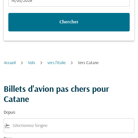
fc-booking-departure-date-aria-label
14/08/2026
Chercher
Accueil
Vols
vers l'Italie
Vers Catane
Billets d'avion pas chers pour
Catane
Depuis
flight_takeoff