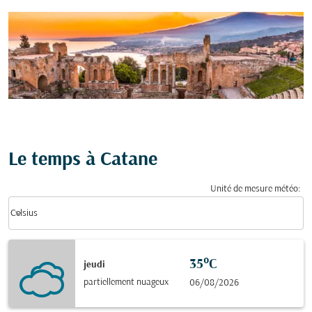
Le temps à Catane
Unité de mesure météo
:
Weather unit option Celsius Selected
keyboard_arrow_down
Celsius
35°C
jeudi
partiellement nuageux
06/08/2026