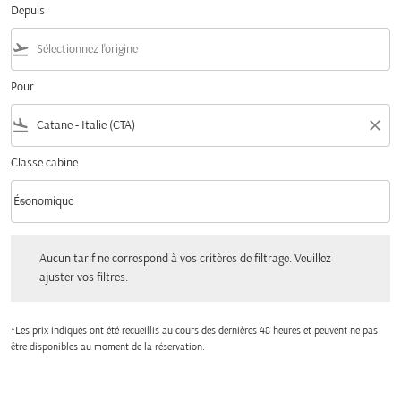
Depuis
flight_takeoff
Pour
flight_land
close
Classe cabine
keyboard_arrow_down
Économique
Classe cabine option Économique Selected
Aucun tarif ne correspond à vos critères de filtrage. Veuillez ajuster vos filtres.
Aucun tarif ne correspond à vos critères de filtrage. Veuillez
ajuster vos filtres.
*Les prix indiqués ont été recueillis au cours des dernières 48 heures et peuvent ne pas
être disponibles au moment de la réservation.