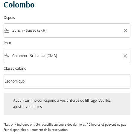
Colombo
Depuis
flight_takeoff
close
Pour
flight_land
close
Classe cabine
keyboard_arrow_down
Économique
Classe cabine option Économique Selected
Aucun tarif ne correspond à vos critères de filtrage. Veuillez ajuster vos filtres.
Aucun tarif ne correspond à vos critères de filtrage. Veuillez
ajuster vos filtres.
*Les prix indiqués ont été recueillis au cours des dernières 48 heures et peuvent ne pas
être disponibles au moment de la réservation.