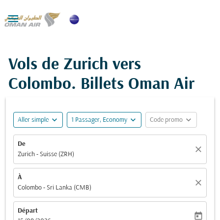

Vols de Zurich vers
Colombo. Billets Oman Air
expand_more
expand_more
expand_more
Aller simple
1 Passager, Economy
Code promo
De
close
Zurich - Suisse (ZRH)
À
close
Colombo - Sri Lanka (CMB)
Départ
today