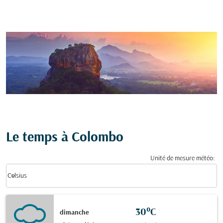
Le temps à Colombo
Unité de mesure météo
:
Weather unit option Celsius Selected
keyboard_arrow_down
Celsius
30°C
dimanche