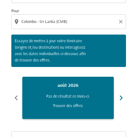
Pour
location_on
close
Essayez de mettre à jour votre itinéraire
(origine et/ou destination) ou interagissez
avec les dates individuelles ci-dessous afin
de trouver des offres.
août 2026
chevron_left
chevron_right
Pas de résultat ce mois-ci.
Trouver des offres