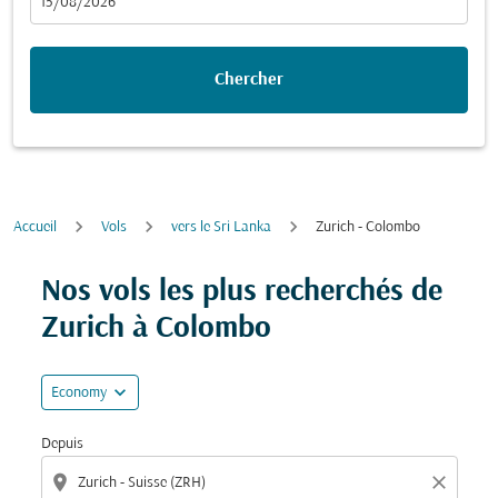
fc-booking-departure-date-aria-label
15/08/2026
Chercher
Accueil
Vols
vers le Sri Lanka
Zurich - Colombo
Essayez de mettre à jour votre itinéraire (origine et/ou
Nos vols les plus recherchés de
Zurich à Colombo
expand_more
Economy
Depuis
location_on
close