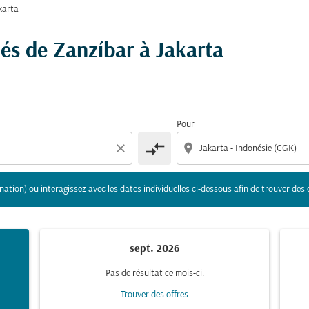
karta
gine et/ou destination) ou interagissez avec les dates indivi
hés de Zanzíbar à Jakarta
Pour
compare_arrows
close
location_on
nation) ou interagissez avec les dates individuelles ci-dessous afin de trouver des 
sept. 2026
Pas de résultat ce mois-ci.
Trouver des offres