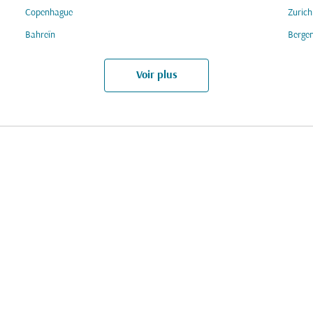
Copenhague
Zurich
Bahreïn
Berge
Voir plus