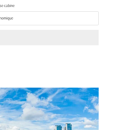
se cabine
nomique
se cabine option Économique Selected