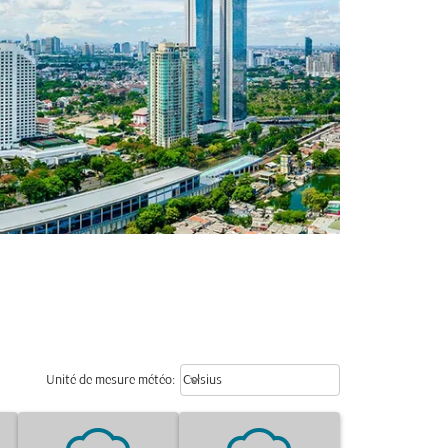
Weather unit option Celsius Select
keyboard_arrow_down
Unité de mesure météo
:
Celsius