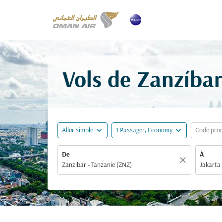
Vols de Zanzíbar
expand_more
expand_more
Aller simple
1 Passager, Economy
Code pro
De
À
close