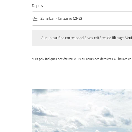
Depuis
flight_takeoff
Aucun tarif ne correspond à vos critères de filtrage. Veuillez aju
Aucun tarif ne correspond à vos critères de filtrage. Veuil
*Les prix indiqués ont été recueillis au cours des dernières 48 heures e