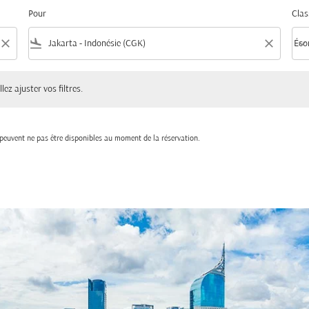
Pour
Clas
close
flight_land
close
keyboard_arrow_down
Éco
Clas
ster vos filtres.
lez ajuster vos filtres.
t peuvent ne pas être disponibles au moment de la réservation.