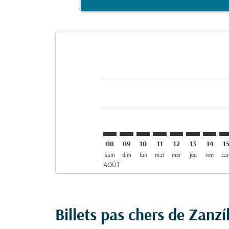
Displaying fares for août-2026
ZNZ–CGK: cmp-view-offers-discla
ZNZ–CGK: cmp-view-offers-di
ZNZ–CGK: cmp-view-offer
ZNZ–CGK: cmp-view-o
ZNZ–CGK: cmp-vi
ZNZ–CGK: c
ZNZ–CG
ZN
08
09
10
11
12
13
14
1
sam
dim
lun
mar
mer
jeu
ven
sa
AOÛT
Billets pas chers de Zanzí