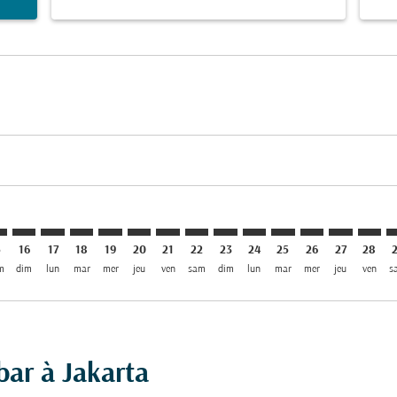
imer. Trouver des offres
sclaimer. Trouver des offres
s-disclaimer. Trouver des offres
ffers-disclaimer. Trouver des offres
ew-offers-disclaimer. Trouver des offres
mp-view-offers-disclaimer. Trouver des offres
K: cmp-view-offers-disclaimer. Trouver des offres
Z–CGK: cmp-view-offers-disclaimer. Trouver des offres
ZNZ–CGK: cmp-view-offers-disclaimer. Trouver des offres
ZNZ–CGK: cmp-view-offers-disclaimer. Trouver des of
ZNZ–CGK: cmp-view-offers-disclaimer. Trouver de
ZNZ–CGK: cmp-view-offers-disclaimer. Trouve
ZNZ–CGK: cmp-view-offers-disclaimer. Tr
ZNZ–CGK: cmp-view-offers-disclaimer
ZNZ–CGK: cmp-view-offers-discl
ZNZ–CGK: cmp-view-offers-d
ZNZ–CGK: cmp-view-offe
ZNZ–CGK: cmp-view-
ZNZ–CGK: cmp-v
ZNZ–CGK: c
ZNZ–C
Z
5
16
17
18
19
20
21
22
23
24
25
26
27
28
m
dim
lun
mar
mer
jeu
ven
sam
dim
lun
mar
mer
jeu
ven
s
bar à Jakarta