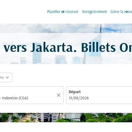
keyboard_arrow_down
keyboard_arrow_down
Planifier et réserver
Enregistrement
Gérer la rése
 vers Jakarta. Billets 
expand_more
mo
Départ
close
fc-booking-departure-date-aria-label
15/08/2026