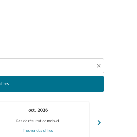
duelles ci-dessous afin de trouver des offres.
close
offres.
oct. 2026
n
chevron_right
Pas de résultat ce mois-ci.
Pas de r
Trouver des offres
Trou