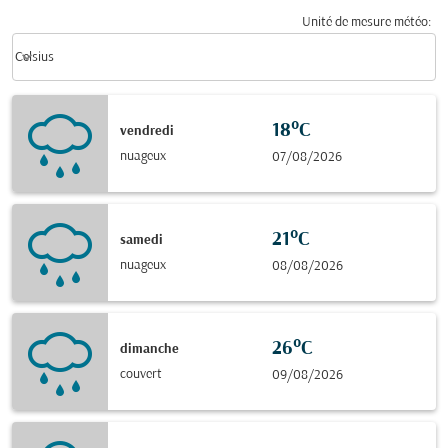
Unité de mesure météo
:
Weather unit option Celsius Selected
keyboard_arrow_down
Celsius
18°C
vendredi
nuageux
07/08/2026
21°C
samedi
nuageux
08/08/2026
26°C
dimanche
couvert
09/08/2026