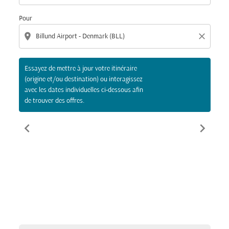
Pour
location_on
close
Essayez de mettre à jour votre itinéraire
(origine et/ou destination) ou interagissez
avec les dates individuelles ci-dessous afin
de trouver des offres.
chevron_left
chevron_right