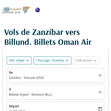

Vols de Zanzíbar vers
Billund. Billets Oman Air
expand_more
expand_more
expand_more
Aller simple
1 Passager, Economy
Code promo
De
close
Zanzibar - Tanzanie (ZNZ)
À
close
Billund Airport - Denmark (BLL)
Départ
today