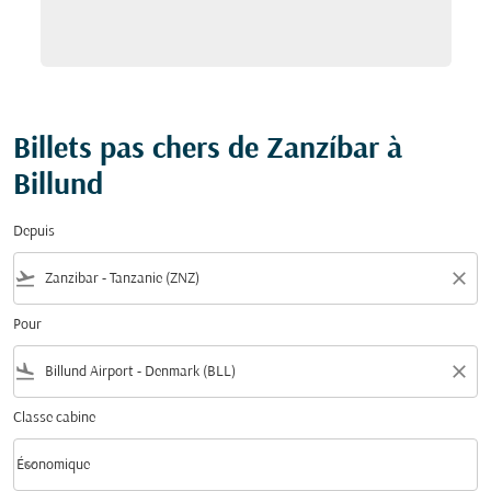
Billets pas chers de Zanzíbar à
Billund
Depuis
flight_takeoff
close
Pour
flight_land
close
Classe cabine
keyboard_arrow_down
Économique
Classe cabine option Économique Selected