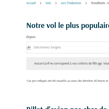
Accueil
Vols
vers l'Indonésie
Trondheim - 
Notre vol le plus populai
Depuis
flight_takeoff
Aucun tarif ne correspond à vos critères de filtrage. Veuillez aju
Aucun tarif ne correspond à vos critères de filtrage. Veuil
*Les prix indiqués ont été recueillis au cours des dernières 48 heures e