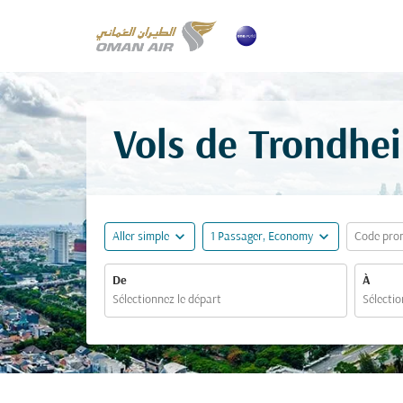
Vols de Trondhei
expand_more
expand_more
Aller simple
1 Passager, Economy
Code pro
De
À