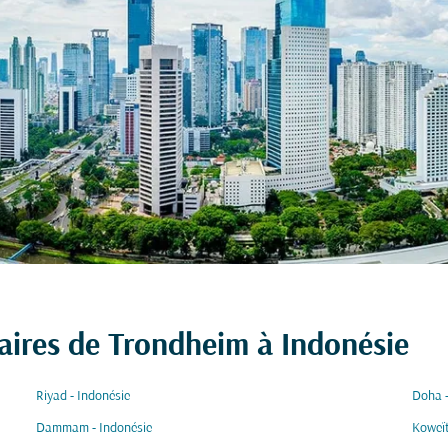
aires de Trondheim à Indonésie
Riyad - Indonésie
Doha -
Dammam - Indonésie
Koweït