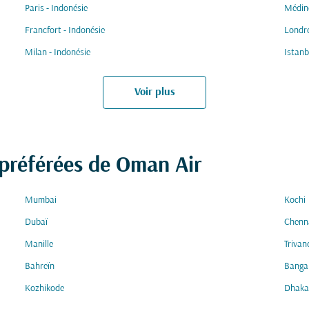
Paris - Indonésie
Médine
Francfort - Indonésie
Londre
Milan - Indonésie
Istanb
Voir plus
 préférées de Oman Air
Mumbai
Kochi
Dubaï
Chenn
Manille
Triva
Bahreïn
Banga
Kozhikode
Dhaka