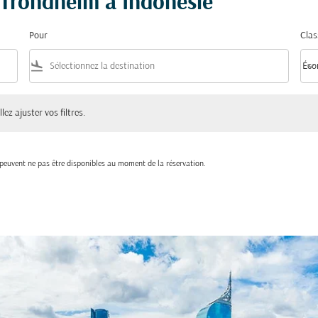
e Trondheim à Indonésie
Pour
Clas
flight_land
keyboard_arrow_down
Éco
Clas
ster vos filtres.
lez ajuster vos filtres.
t peuvent ne pas être disponibles au moment de la réservation.