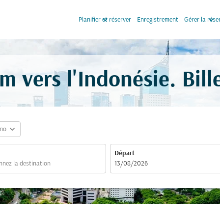
keyboard_arrow_down
keyboard_arrow_down
Planifier et réserver
Enregistrement
Gérer la rése
m vers l'Indonésie. Bil
expand_more
mo
Départ
fc-booking-departure-date-aria-label
13/08/2026