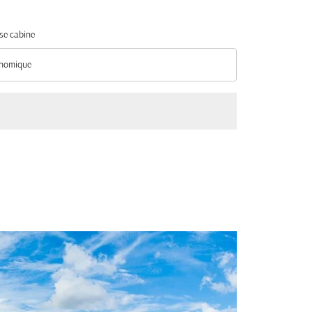
se cabine
nomique
se cabine option Économique Selected