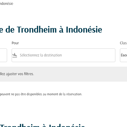
Indonésie
re de Trondheim à Indonésie
Pour
Clas
flight_land
keyboard_arrow_down
Éco
Clas
ster vos filtres.
lez ajuster vos filtres.
t peuvent ne pas être disponibles au moment de la réservation.