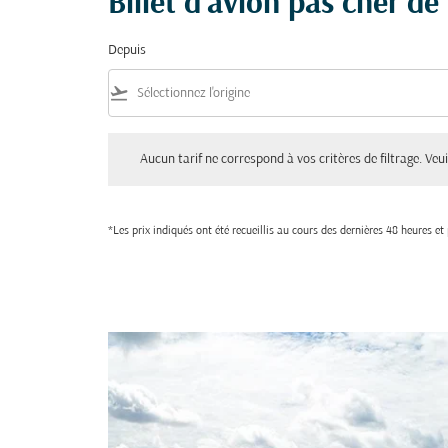
Billet d'avion pas cher d
Depuis
flight_takeoff
Aucun tarif ne correspond à vos critères de filtrage. Veuillez aju
Aucun tarif ne correspond à vos critères de filtrage. Veuil
*Les prix indiqués ont été recueillis au cours des dernières 48 heures e