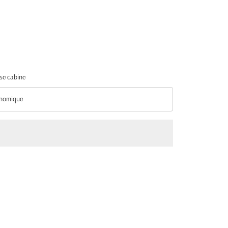
se cabine
nomique
se cabine option Économique Selected