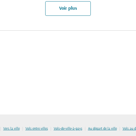
Voir plus
|
|
|
|
|
Vers la ville
Vols entre villes
Vols-de-ville-à-pays
Au départ de la ville
Vols au 