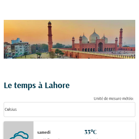
Le temps à Lahore
Unité de mesure météo
:
Weather unit option Celsius Selected
keyboard_arrow_down
Celsius
33°C
samedi