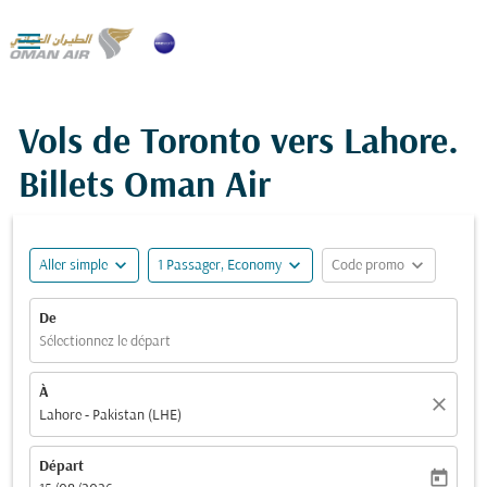

Vols de Toronto vers Lahore.
Billets Oman Air
expand_more
expand_more
expand_more
Aller simple
1 Passager, Economy
Code promo
De
Sélectionnez le départ
À
close
Lahore - Pakistan (LHE)
Départ
today