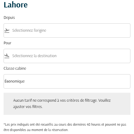
Lahore
Depuis
flight_takeoff
Pour
flight_land
Classe cabine
keyboard_arrow_down
Économique
Classe cabine option Économique Selected
Aucun tarif ne correspond à vos critères de filtrage. Veuillez ajuster vos filtres.
Aucun tarif ne correspond à vos critères de filtrage. Veuillez
ajuster vos filtres.
*Les prix indiqués ont été recueillis au cours des dernières 48 heures et peuvent ne pas
être disponibles au moment de la réservation.