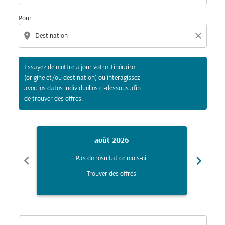
Pour
location_on
close
Essayez de mettre à jour votre itinéraire
(origine et/ou destination) ou interagissez
avec les dates individuelles ci-dessous afin
de trouver des offres.
août 2026
chevron_left
chevron_right
Pas de résultat ce mois-ci.
Trouver des offres