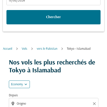
fc-booking-departure-date-aria-label
15/08/2026
Chercher
Accueil
Vols
vers le Pakistan
Tokyo - Islamabad
Essayez de mettre à jour votre itinéraire (origine et/ou
Nos vols les plus recherchés de
Tokyo à Islamabad
expand_more
Economy
Depuis
location_on
close