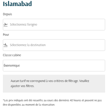
Islamabad
Depuis
flight_takeoff
Pour
flight_land
Classe cabine
keyboard_arrow_down
Économique
Classe cabine option Économique Selected
Aucun tarif ne correspond à vos critères de filtrage. Veuillez ajuster vos filtres.
Aucun tarif ne correspond à vos critères de filtrage. Veuillez
ajuster vos filtres.
*Les prix indiqués ont été recueillis au cours des dernières 48 heures et peuvent ne pas
être disponibles au moment de la réservation.