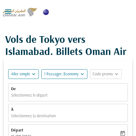

Vols de Tokyo vers
Islamabad. Billets Oman Air
expand_more
expand_more
expand_more
Aller simple
1 Passager, Economy
Code promo
De
Sélectionnez le départ
À
Sélectionnez la destination
Départ
today