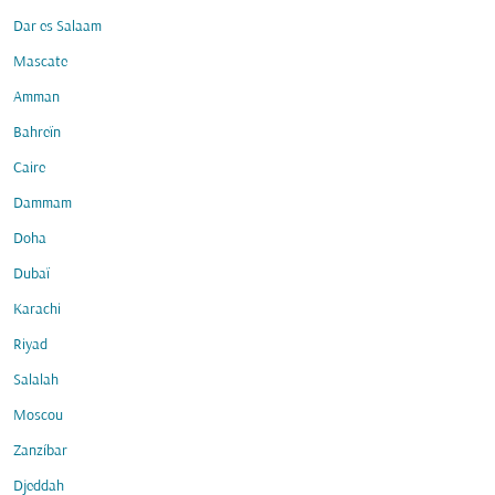
Dar es Salaam
Mascate
Amman
Bahreïn
Caire
Dammam
Doha
Dubaï
Karachi
Riyad
Salalah
Moscou
Zanzíbar
Djeddah