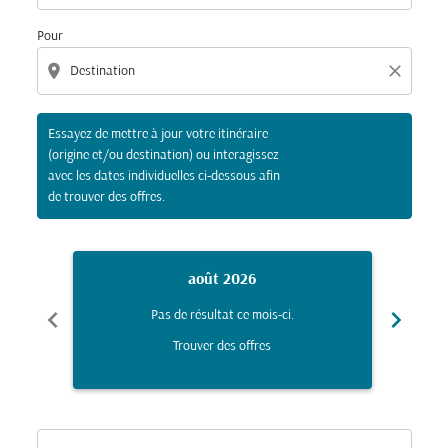
Pour
location_on
close
Essayez de mettre à jour votre itinéraire
(origine et/ou destination) ou interagissez
avec les dates individuelles ci-dessous afin
de trouver des offres.
août 2026
chevron_left
chevron_right
Pas de résultat ce mois-ci.
Trouver des offres