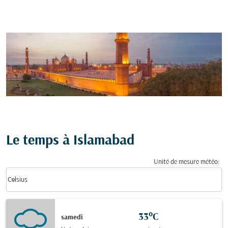
Le temps à Islamabad
Unité de mesure météo
:
Weather unit option Celsius Selected
keyboard_arrow_down
Celsius
33°C
samedi