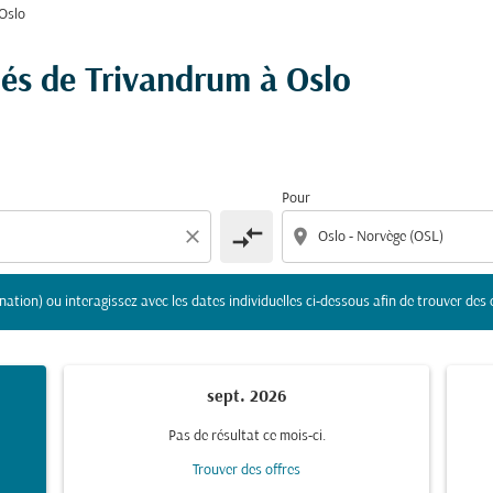
 Oslo
gine et/ou destination) ou interagissez avec les dates indivi
hés de Trivandrum à Oslo
Pour
compare_arrows
close
location_on
nation) ou interagissez avec les dates individuelles ci-dessous afin de trouver des 
sept. 2026
Pas de résultat ce mois-ci.
Trouver des offres