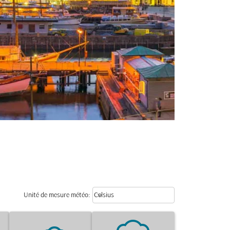
Weather unit option Celsius Select
keyboard_arrow_down
Unité de mesure météo
:
Celsius