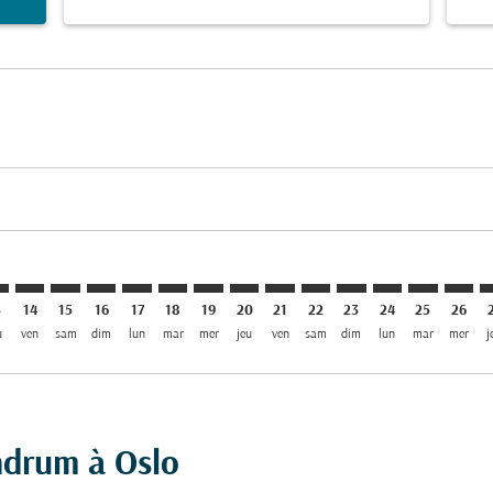
mer. Trouver des offres
sclaimer. Trouver des offres
s-disclaimer. Trouver des offres
ffers-disclaimer. Trouver des offres
ew-offers-disclaimer. Trouver des offres
mp-view-offers-disclaimer. Trouver des offres
L: cmp-view-offers-disclaimer. Trouver des offres
V–OSL: cmp-view-offers-disclaimer. Trouver des offres
TRV–OSL: cmp-view-offers-disclaimer. Trouver des offres
TRV–OSL: cmp-view-offers-disclaimer. Trouver des off
TRV–OSL: cmp-view-offers-disclaimer. Trouver des
TRV–OSL: cmp-view-offers-disclaimer. Trouve
TRV–OSL: cmp-view-offers-disclaimer. Tr
TRV–OSL: cmp-view-offers-disclaimer
TRV–OSL: cmp-view-offers-discla
TRV–OSL: cmp-view-offers-d
TRV–OSL: cmp-view-offe
TRV–OSL: cmp-view-
TRV–OSL: cmp-v
TRV–OSL: c
TRV–O
T
3
14
15
16
17
18
19
20
21
22
23
24
25
26
u
ven
sam
dim
lun
mar
mer
jeu
ven
sam
dim
lun
mar
mer
j
andrum à Oslo