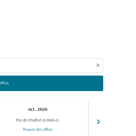
duelles ci-dessous afin de trouver des offres.
close
offres.
oct. 2026
n
chevron_right
Pas de résultat ce mois-ci.
Pas de r
Trouver des offres
Trou