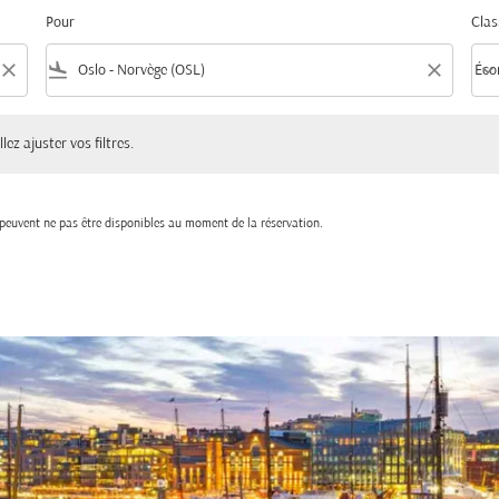
Pour
Clas
close
flight_land
close
keyboard_arrow_down
Éco
Clas
ster vos filtres.
lez ajuster vos filtres.
t peuvent ne pas être disponibles au moment de la réservation.