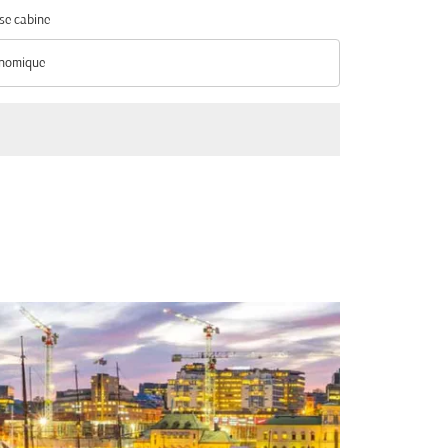
se cabine
nomique
se cabine option Économique Selected