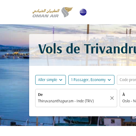
Vols de Trivandr
expand_more
expand_more
Aller simple
1 Passager, Economy
Code pro
De
À
close