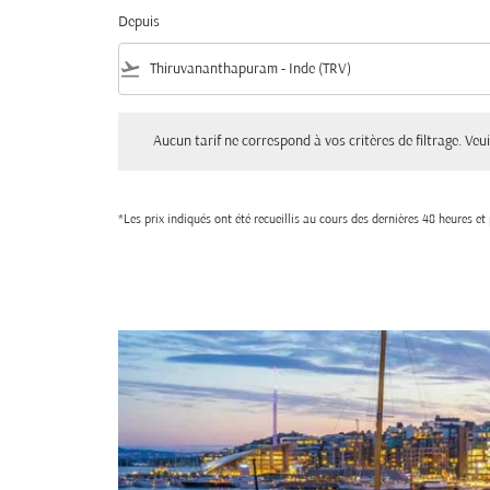
Depuis
flight_takeoff
Aucun tarif ne correspond à vos critères de filtrage. Veuillez aju
Aucun tarif ne correspond à vos critères de filtrage. Veuil
*Les prix indiqués ont été recueillis au cours des dernières 48 heures e