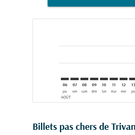
Displaying fares for août-2026
TRV–OSL: cmp-view-offers-disclai
TRV–OSL: cmp-view-offers-di
TRV–OSL: cmp-view-offer
TRV–OSL: cmp-view-o
TRV–OSL: cmp-vi
TRV–OSL: c
TRV–OS
TR
06
07
08
09
10
11
12
1
jeu
ven
sam
dim
lun
mar
mer
je
AOÛT
Billets pas chers de Triv