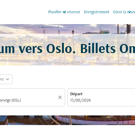
keyboard_arrow_down
keyboard_arrow_down
Planifier et réserver
Enregistrement
Gérer la rése
um vers Oslo. Billets O
expand_more
mo
Départ
close
fc-booking-departure-date-aria-label
13/08/2026