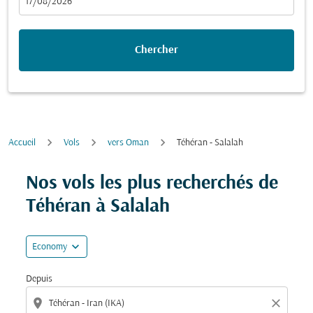
fc-booking-departure-date-aria-label
17/08/2026
Chercher
Accueil
Vols
vers Oman
Téhéran - Salalah
Essayez de mettre à jour votre itinéraire (origine et/ou
Nos vols les plus recherchés de
Téhéran à Salalah
expand_more
Economy
Depuis
location_on
close