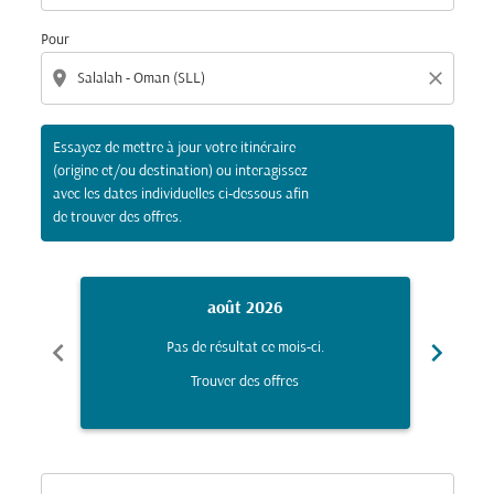
Pour
location_on
close
Essayez de mettre à jour votre itinéraire
(origine et/ou destination) ou interagissez
avec les dates individuelles ci-dessous afin
de trouver des offres.
août 2026
chevron_left
chevron_right
Pas de résultat ce mois-ci.
Trouver des offres