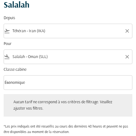
Salalah
Depuis
flight_takeoff
close
Pour
flight_land
close
Classe cabine
keyboard_arrow_down
Économique
Classe cabine option Économique Selected
Aucun tarif ne correspond à vos critères de filtrage. Veuillez ajuster vos filtres.
Aucun tarif ne correspond à vos critères de filtrage. Veuillez
ajuster vos filtres.
*Les prix indiqués ont été recueillis au cours des dernières 48 heures et peuvent ne pas
être disponibles au moment de la réservation.