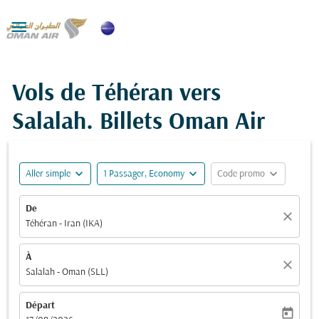

Vols de Téhéran vers
Salalah. Billets Oman Air
expand_more
expand_more
expand_more
Aller simple
1 Passager, Economy
Code promo
De
close
Téhéran - Iran (IKA)
À
close
Salalah - Oman (SLL)
Départ
today