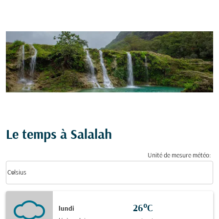
Le temps à Salalah
Unité de mesure météo
:
Weather unit option Celsius Selected
keyboard_arrow_down
Celsius
26°C
lundi