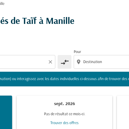
lle
gine et/ou destination) ou interagissez avec les dates indivi
és de Taïf à Manille
Pour
compare_arrows
close
location_on
nation) ou interagissez avec les dates individuelles ci-dessous afin de trouver des 
sept. 2026
Pas de résultat ce mois-ci.
Trouver des offres