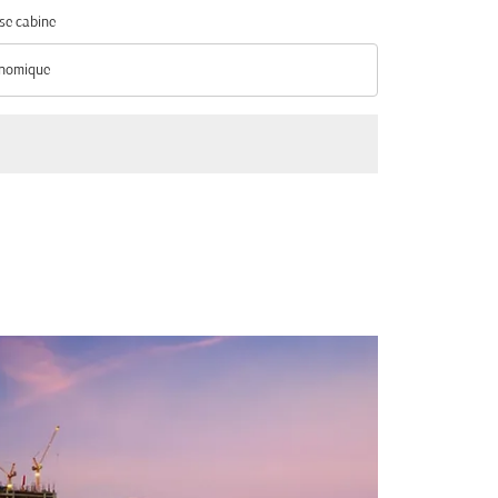
se cabine
nomique
se cabine option Économique Selected