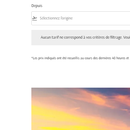
Depuis
flight_takeoff
Aucun tarif ne correspond à vos critères de filtrage. Veuillez aju
Aucun tarif ne correspond à vos critères de filtrage. Veuil
*Les prix indiqués ont été recueillis au cours des dernières 48 heures e