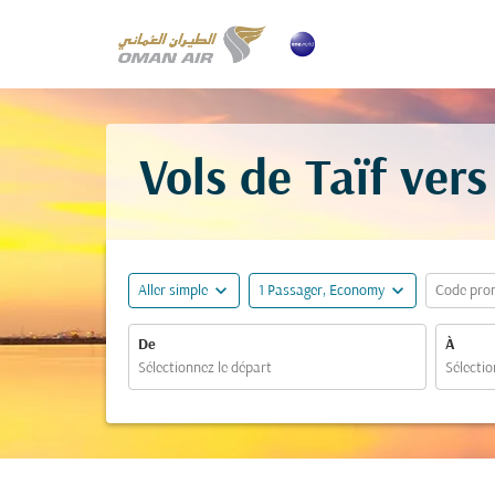
Vols de Taïf vers
expand_more
expand_more
Aller simple
1 Passager, Economy
Code pro
De
À