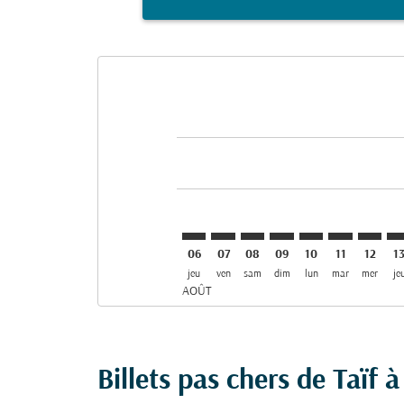
Displaying fares for août-2026
TIF–MNL: cmp-view-offers-disclai
TIF–MNL: cmp-view-offers-di
TIF–MNL: cmp-view-offer
TIF–MNL: cmp-view-o
TIF–MNL: cmp-vi
TIF–MNL: cm
TIF–MN
TI
06
07
08
09
10
11
12
1
jeu
ven
sam
dim
lun
mar
mer
je
AOÛT
Billets pas chers de Taïf 