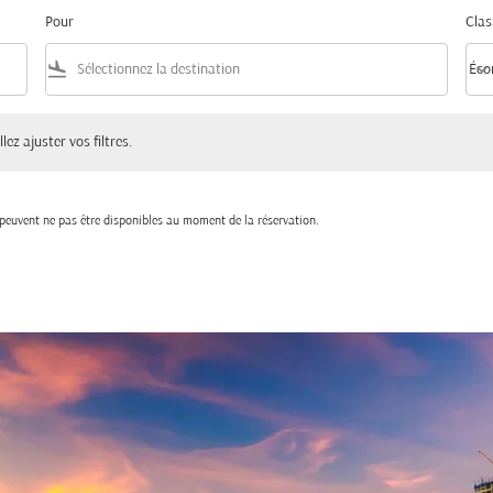
Pour
Clas
flight_land
keyboard_arrow_down
Éco
Clas
ster vos filtres.
lez ajuster vos filtres.
t peuvent ne pas être disponibles au moment de la réservation.