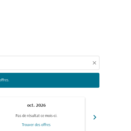
duelles ci-dessous afin de trouver des offres.
close
offres.
oct. 2026
n
chevron_right
Pas de résultat ce mois-ci.
Pas de r
Trouver des offres
Trou