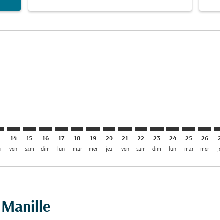
mer. Trouver des offres
sclaimer. Trouver des offres
s-disclaimer. Trouver des offres
ffers-disclaimer. Trouver des offres
ew-offers-disclaimer. Trouver des offres
p-view-offers-disclaimer. Trouver des offres
L: cmp-view-offers-disclaimer. Trouver des offres
F–MNL: cmp-view-offers-disclaimer. Trouver des offres
TIF–MNL: cmp-view-offers-disclaimer. Trouver des offres
TIF–MNL: cmp-view-offers-disclaimer. Trouver des off
TIF–MNL: cmp-view-offers-disclaimer. Trouver des
TIF–MNL: cmp-view-offers-disclaimer. Trouver
TIF–MNL: cmp-view-offers-disclaimer. Tr
TIF–MNL: cmp-view-offers-disclaimer
TIF–MNL: cmp-view-offers-discla
TIF–MNL: cmp-view-offers-di
TIF–MNL: cmp-view-offe
TIF–MNL: cmp-view-
TIF–MNL: cmp-v
TIF–MNL: c
TIF–M
T
3
14
15
16
17
18
19
20
21
22
23
24
25
26
u
ven
sam
dim
lun
mar
mer
jeu
ven
sam
dim
lun
mar
mer
j
à Manille