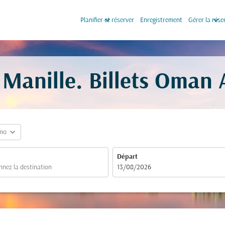
keyboard_arrow_down
keyboard_arrow_down
Planifier et réserver
Enregistrement
Gérer la rése
 Manille. Billets Oman 
expand_more
mo
Départ
fc-booking-departure-date-aria-label
13/08/2026