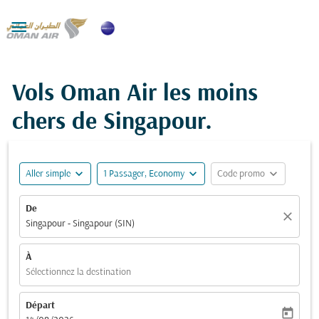

Vols Oman Air les moins
chers de Singapour.
expand_more
expand_more
expand_more
Aller simple
1 Passager, Economy
Code promo
De
close
Singapour - Singapour (SIN)
À
Sélectionnez la destination
Départ
today