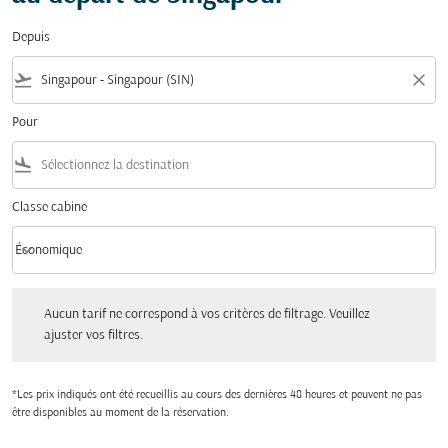
Depuis
flight_takeoff
close
Pour
flight_land
Classe cabine
keyboard_arrow_down
Économique
Classe cabine option Économique Selected
Aucun tarif ne correspond à vos critères de filtrage. Veuillez ajuster vos filtres.
Aucun tarif ne correspond à vos critères de filtrage. Veuillez
ajuster vos filtres.
*Les prix indiqués ont été recueillis au cours des dernières 48 heures et peuvent ne pas
être disponibles au moment de la réservation.