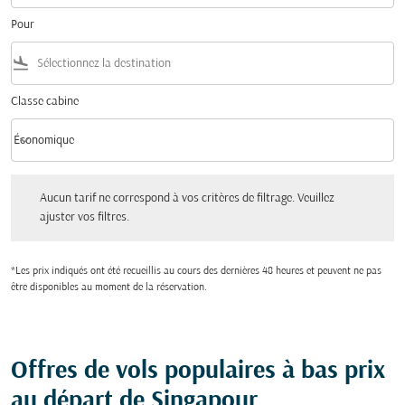
Pour
flight_land
Classe cabine
keyboard_arrow_down
Économique
Classe cabine option Économique Selected
Aucun tarif ne correspond à vos critères de filtrage. Veuillez ajuster vos filtres.
Aucun tarif ne correspond à vos critères de filtrage. Veuillez
ajuster vos filtres.
*Les prix indiqués ont été recueillis au cours des dernières 48 heures et peuvent ne pas
être disponibles au moment de la réservation.
Offres de vols populaires à bas prix
au départ de Singapour