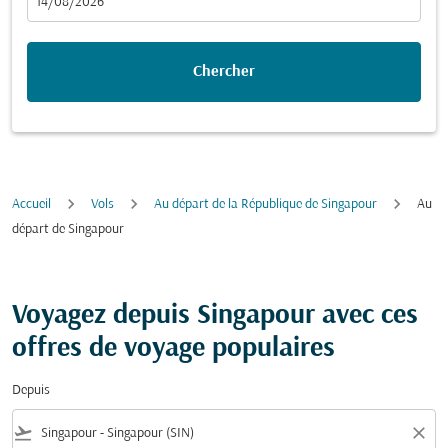
fc-booking-departure-date-aria-label
14/08/2026
Chercher
Accueil
Vols
Au départ de la République de Singapour
Au
départ de Singapour
Voyagez depuis Singapour avec ces
offres de voyage populaires
Depuis
flight_takeoff
close