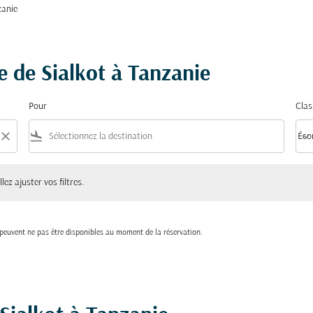
zanie
re de Sialkot à Tanzanie
Pour
Clas
close
flight_land
keyboard_arrow_down
Éco
Clas
ster vos filtres.
lez ajuster vos filtres.
t peuvent ne pas être disponibles au moment de la réservation.