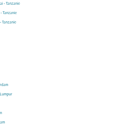
i - Tanzanie
 - Tanzanie
- Tanzanie
rdam
 Lumpur
ïn
am