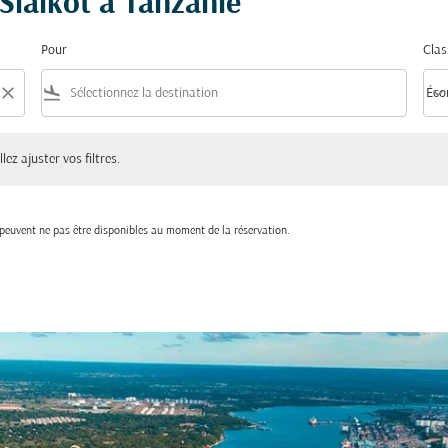
 Sialkot à Tanzanie
Pour
Clas
close
flight_land
keyboard_arrow_down
Éco
Clas
ster vos filtres.
lez ajuster vos filtres.
t peuvent ne pas être disponibles au moment de la réservation.