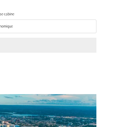
se cabine
nomique
se cabine option Économique Selected