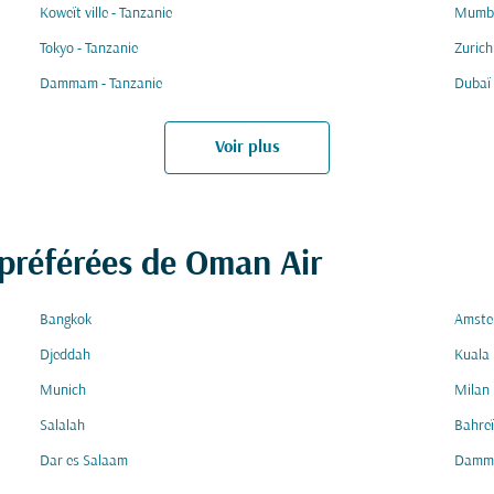
Koweït ville - Tanzanie
Mumba
Tokyo - Tanzanie
Zurich
Dammam - Tanzanie
Dubaï 
Voir plus
 préférées de Oman Air
Bangkok
Amste
Djeddah
Kuala
Munich
Milan
Salalah
Bahre
Dar es Salaam
Damm