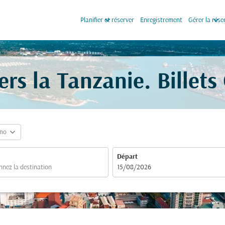
keyboard_arrow_down
keyboard_arrow_down
Planifier et réserver
Enregistrement
Gérer la rése
vers la Tanzanie. Billet
expand_more
mo
Départ
fc-booking-departure-date-aria-label
15/08/2026