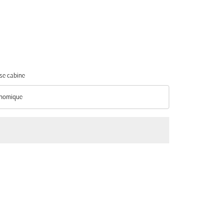
se cabine
nomique
se cabine option Économique Selected