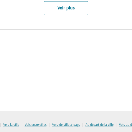
Voir plus
|
|
|
|
|
Vers la ville
Vols entre villes
Vols-de-ville-à-pays
Au départ de la ville
Vols au 