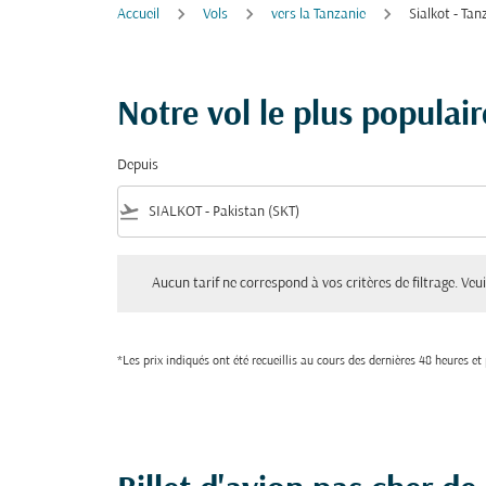
Accueil
Vols
vers la Tanzanie
Sialkot - Tan
Notre vol le plus populai
Depuis
flight_takeoff
Aucun tarif ne correspond à vos critères de filtrage. Veuillez aju
Aucun tarif ne correspond à vos critères de filtrage. Veuil
*Les prix indiqués ont été recueillis au cours des dernières 48 heures e