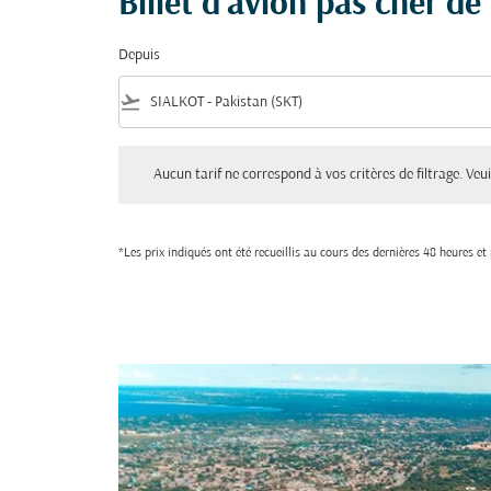
Billet d'avion pas cher de
Depuis
flight_takeoff
Aucun tarif ne correspond à vos critères de filtrage. Veuillez aju
Aucun tarif ne correspond à vos critères de filtrage. Veuil
*Les prix indiqués ont été recueillis au cours des dernières 48 heures e