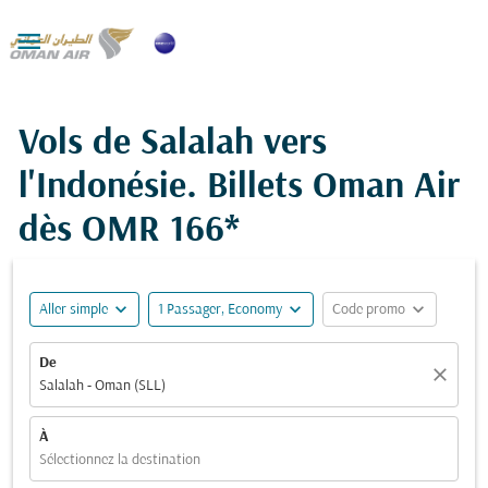

Vols de Salalah vers
l'Indonésie. Billets Oman Air
dès
OMR 166*
expand_more
expand_more
expand_more
Aller simple
1 Passager, Economy
Code promo
De
close
Salalah - Oman (SLL)
À
Sélectionnez la destination