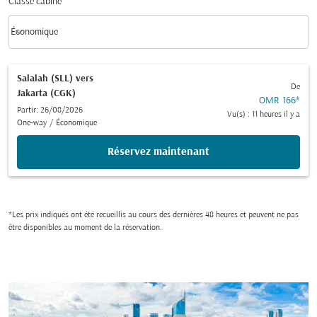
Classe cabine
keyboard_arrow_down
Économique
Classe cabine option Économique Selected
Salalah (SLL)
vers
De
Jakarta (CGK)
OMR 166
*
Partir: 26/08/2026
Vu(s) : 11 heures il y a
One-way
/
Économique
Réservez maintenant
*Les prix indiqués ont été recueillis au cours des dernières 48 heures et peuvent ne pas
être disponibles au moment de la réservation.