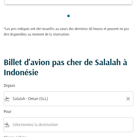
Showing cmp-pagination-sho
*Les prix indiqués ont été recueillis au cours des dernières 48 heures et peuvent ne pas
être disponibles au moment de la réservation.
Billet d'avion pas cher de Salalah à
Indonésie
Depuis
flight_takeoff
close
Pour
flight_land