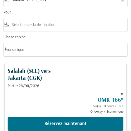
flight_takeoff
close
Pour
flight_land
Classe cabine
keyboard_arrow_down
Économique
Classe cabine option Économique Selected
Salalah (SLL)
vers
Jakarta (CGK)
Partir: 26/08/2026
De
OMR 166
*
Vu(s) : 11 heures il y a
One-way
/
Économique
Réservez maintenant