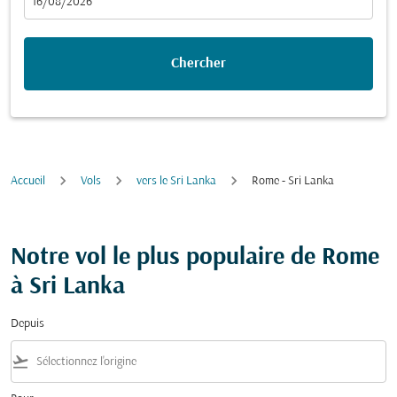
fc-booking-departure-date-aria-label
16/08/2026
Chercher
Accueil
Vols
vers le Sri Lanka
Rome - Sri Lanka
Notre vol le plus populaire de Rome
à Sri Lanka
Depuis
flight_takeoff