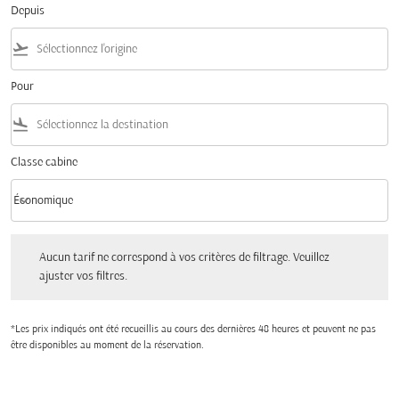
Depuis
flight_takeoff
Pour
flight_land
Classe cabine
keyboard_arrow_down
Économique
Classe cabine option Économique Selected
Aucun tarif ne correspond à vos critères de filtrage. Veuillez ajuster vos filtres.
Aucun tarif ne correspond à vos critères de filtrage. Veuillez
ajuster vos filtres.
*Les prix indiqués ont été recueillis au cours des dernières 48 heures et peuvent ne pas
être disponibles au moment de la réservation.