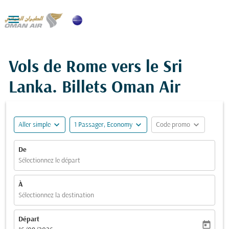

Vols de Rome vers le Sri
Lanka. Billets Oman Air
expand_more
expand_more
expand_more
Aller simple
1 Passager, Economy
Code promo
De
Sélectionnez le départ
À
Sélectionnez la destination
Départ
today