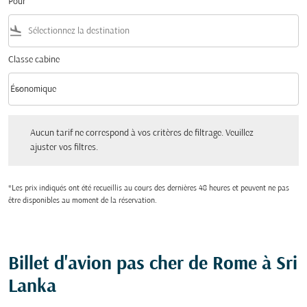
Pour
flight_land
Classe cabine
keyboard_arrow_down
Économique
Classe cabine option Économique Selected
Aucun tarif ne correspond à vos critères de filtrage. Veuillez ajuster vos filtres.
Aucun tarif ne correspond à vos critères de filtrage. Veuillez
ajuster vos filtres.
*Les prix indiqués ont été recueillis au cours des dernières 48 heures et peuvent ne pas
être disponibles au moment de la réservation.
Billet d'avion pas cher de Rome à Sri
Lanka