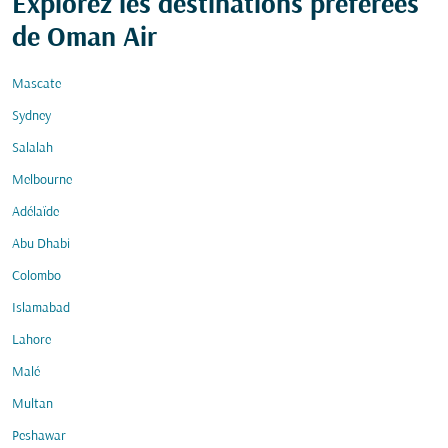
Explorez les destinations préférées
de Oman Air
Mascate
Sydney
Salalah
Melbourne
Adélaïde
Abu Dhabi
Colombo
Islamabad
Lahore
Malé
Multan
Peshawar