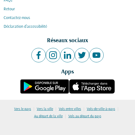
FAQs
Retour
Contactez-nous
Déclaration d’accessibilité
Réseaux sociaux
Apps
|
|
|
|
Vers le pays
Vers la ville
Vols entre villes
Vols-de-ville-à-pays
|
Au départ de la ville
Vols au départ du pays