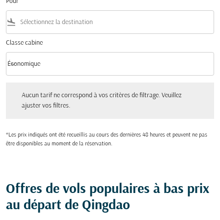
Pour
flight_land
Classe cabine
keyboard_arrow_down
Économique
Classe cabine option Économique Selected
Aucun tarif ne correspond à vos critères de filtrage. Veuillez ajuster vos filtres.
Aucun tarif ne correspond à vos critères de filtrage. Veuillez
ajuster vos filtres.
*Les prix indiqués ont été recueillis au cours des dernières 48 heures et peuvent ne pas
être disponibles au moment de la réservation.
Offres de vols populaires à bas prix
au départ de Qingdao