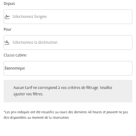
Depuis
flight_takeoff
Pour
flight_land
Classe cabine
keyboard_arrow_down
Économique
Classe cabine option Économique Selected
Aucun tarif ne correspond à vos critères de filtrage. Veuillez ajuster vos filtres.
Aucun tarif ne correspond à vos critères de filtrage. Veuillez
ajuster vos filtres.
*Les prix indiqués ont été recueillis au cours des dernières 48 heures et peuvent ne pas
être disponibles au moment de la réservation.