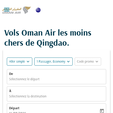

Vols Oman Air les moins
chers de Qingdao.
expand_more
expand_more
expand_more
Aller simple
1 Passager, Economy
Code promo
De
Sélectionnez le départ
À
Sélectionnez la destination
Départ
today