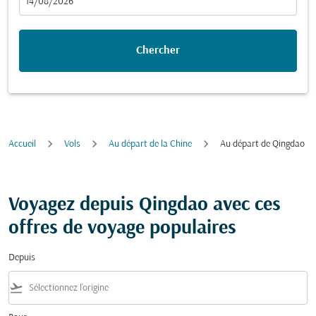
fc-booking-departure-date-aria-label
14/08/2026
Chercher
Accueil
Vols
Au départ de la Chine
Au départ de Qingdao
Voyagez depuis Qingdao avec ces
offres de voyage populaires
Depuis
flight_takeoff