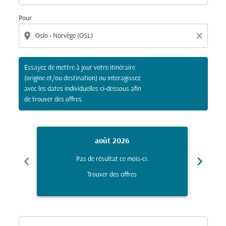
Pour
location_on
close
Essayez de mettre à jour votre itinéraire
(origine et/ou destination) ou interagissez
avec les dates individuelles ci-dessous afin
de trouver des offres.
août 2026
chevron_left
chevron_right
Pas de résultat ce mois-ci.
Trouver des offres