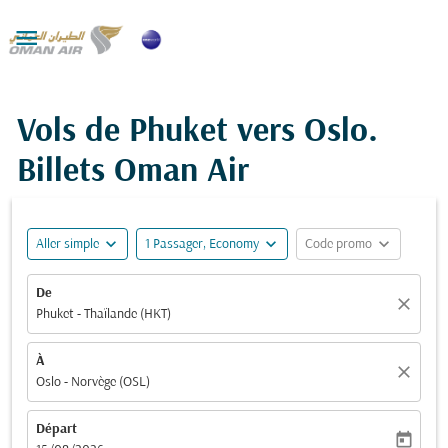

Vols de Phuket vers Oslo.
Billets Oman Air
expand_more
expand_more
expand_more
Aller simple
1 Passager, Economy
Code promo
De
close
Phuket - Thaïlande (HKT)
À
close
Oslo - Norvège (OSL)
Départ
today