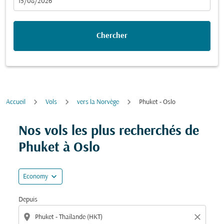
fc-booking-departure-date-aria-label
15/08/2026
Chercher
Accueil
Vols
vers la Norvège
Phuket - Oslo
Essayez de mettre à jour votre itinéraire (origine et/ou
Nos vols les plus recherchés de
Phuket à Oslo
expand_more
Economy
Depuis
location_on
close