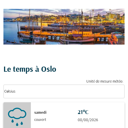
Le temps à Oslo
Unité de mesure météo
:
Weather unit option Celsius Selected
keyboard_arrow_down
Celsius
21°C
samedi
couvert
08/08/2026