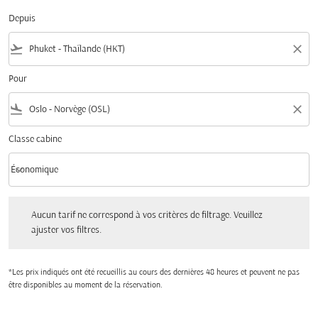
Depuis
flight_takeoff
close
Pour
flight_land
close
Classe cabine
keyboard_arrow_down
Économique
Classe cabine option Économique Selected
Aucun tarif ne correspond à vos critères de filtrage. Veuillez ajuster vos filtres.
Aucun tarif ne correspond à vos critères de filtrage. Veuillez
ajuster vos filtres.
*Les prix indiqués ont été recueillis au cours des dernières 48 heures et peuvent ne pas
être disponibles au moment de la réservation.